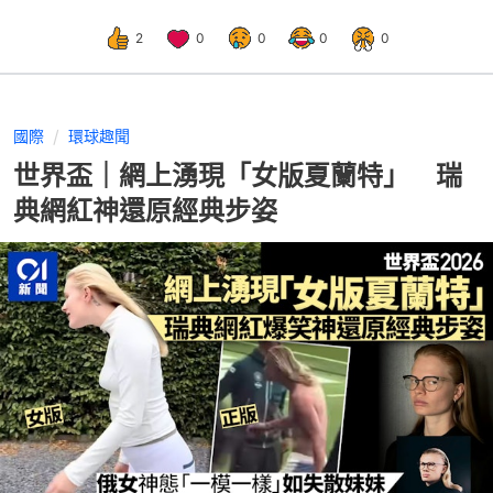
2
0
0
0
0
國際
環球趣聞
世界盃｜網上湧現「女版夏蘭特」 瑞
典網紅神還原經典步姿