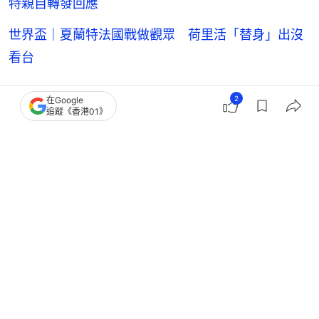
特親自轉發回應
世界盃｜夏蘭特法國戰做觀眾 荷里活「替身」出沒
看台
2
在Google
追蹤《香港01》
艾寧夏蘭特
英超（Premier League ）
曼城
世界盃
2026世界盃
6
0
0
2
2