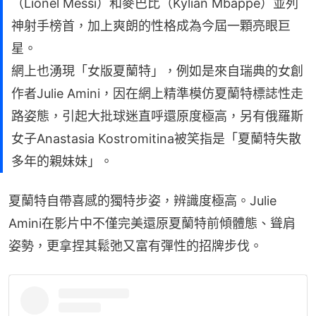
（Lionel Messi）和麥巴比（Kylian Mbappé）並列
神射手榜首，加上爽朗的性格成為今屆一顆亮眼巨
星。
網上也湧現「女版夏蘭特」，例如是來自瑞典的女創
作者Julie Amini，因在網上精準模仿夏蘭特標誌性走
路姿態，引起大批球迷直呼還原度極高，另有俄羅斯
女子Anastasia Kostromitina被笑指是「夏蘭特失散
多年的親妹妹」。
夏蘭特自帶喜感的獨特步姿，辨識度極高。Julie 
Amini在影片中不僅完美還原夏蘭特前傾體態、聳肩
姿勢，更拿捏其鬆弛又富有彈性的招牌步伐。