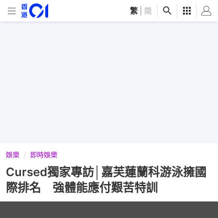
繁
|
简
娛樂
即時娛樂
Cursed獨家專訪│嘉芙蓮蘭科游泳擁國
際排名 強體能應付艱苦特訓