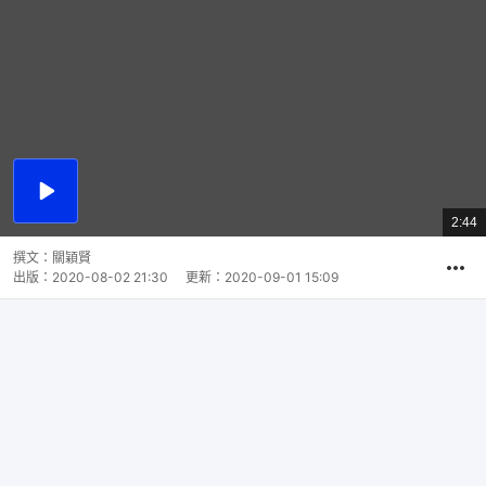
播
放
2:44
總
影
共
片
時
撰文：
關穎賢
間
出版：
2020-08-02 21:30
更新：
2020-09-01 15:09