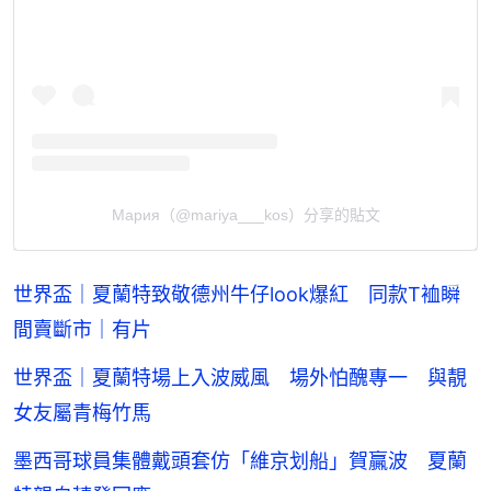
Мария（@mariya___kos）分享的貼文
世界盃｜夏蘭特致敬德州牛仔look爆紅 同款T裇瞬
間賣斷市｜有片
世界盃｜夏蘭特場上入波威風 場外怕醜專一 與靚
女友屬青梅竹馬
墨西哥球員集體戴頭套仿「維京划船」賀贏波 夏蘭