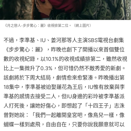
《月之戀人-步步驚心：麗》收視排第二位。（網上圖片）
不過，李準基、IU、姜河那等人主演SBS電視台劇集
《步步驚心：麗》，昨晚也創下了開播以來首個雙位
數的收視紀錄，以10.1%的收視成績排第二，雖然收視
比上一集微升了0.3%，但可惜仍然不敵秀愛的新劇。
該劇將於下周大結局，劇情愈來愈緊湊。昨晚播出第
18集中，李準基被迫娶蓮花為王后，IU惟有放棄與李
準基的感情去接受二人，但IU身邊的彩玲被李準基派
人打死後，讓她好傷心，即想起了「十四王子」志洙
曾對她說：「我們一起離開皇宮吧，像鳥兒一樣，像
蝴蝶一樣到處飛，自由自在，只要你說我願意就可以