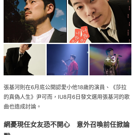
+
3
張基河則在6月底公開認愛小他18歲的演員、《莎拉
的真偽人生》尹可而，IU8月6日發文選用張基河的歌
曲也造成討論。
網憂現任女友恐不開心 意外召喚前任掀論