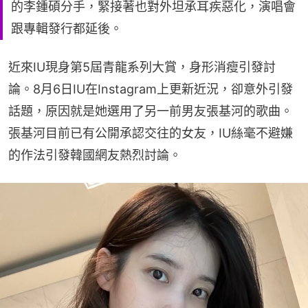
的李鍾碩分手，緊接著也對外坦承耳疾惡化，演唱會
跟專輯發行都延後。
近來IU現身第5屆青龍系列大賞，身形消瘦引發討
論。8月6日IU在Instagram上更新近況，卻意外引發
話題，原因就是她選用了另一前男友張基河的歌曲。
張基河目前已有公開承認交往的女友，IU絲毫不避嫌
的作法引發韓國網友熱烈討論。