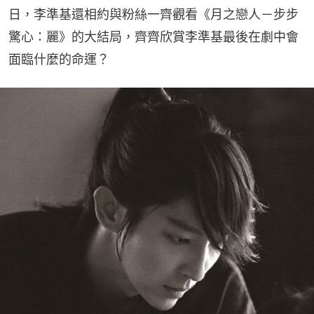
日，李準基還相約與粉絲一齊觀看《月之戀人－步步
驚心：麗》的大結局，齊齊欣賞李準基最後在劇中會
面臨什麼的命運？