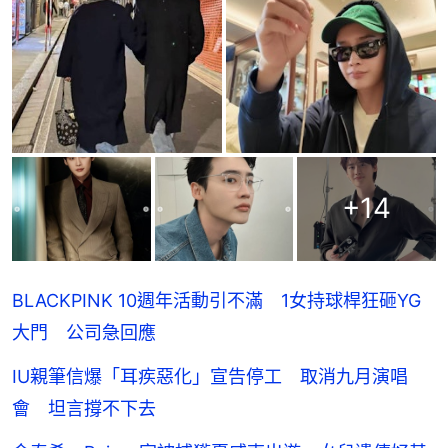
+
14
BLACKPINK 10週年活動引不滿 1女持球桿狂砸YG
大門 公司急回應
IU親筆信爆「耳疾惡化」宣告停工 取消九月演唱
會 坦言撐不下去