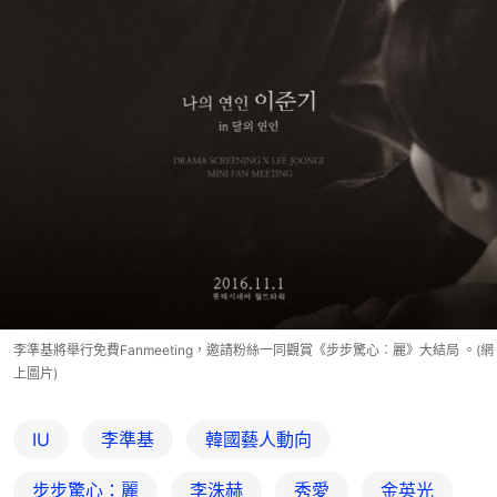
李準基將舉行免費Fanmeeting，邀請粉絲一同觀賞《步步驚心︰麗》大結局 。(網
上圖片)
IU
李準基
韓國藝人動向
步步驚心：麗
李洙赫
秀愛
金英光