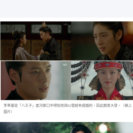
李準基從「八王子」姜河那口中得知他與IU曾經有過婚約，因此醋意大發。（網上
圖片）