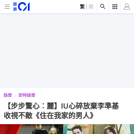
繁
|
简
娛樂
即時娛樂
【步步驚心︰麗】IU心碎放棄李準基
收視不敵《住在我家的男人》