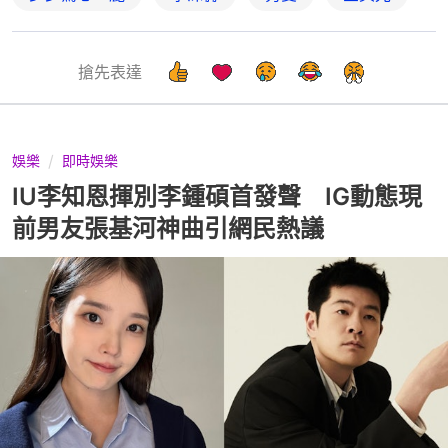
搶先表達
娛樂
即時娛樂
IU李知恩揮別李鍾碩首發聲 IG動態現
前男友張基河神曲引網民熱議