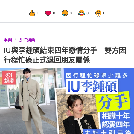
1
0
0
0
0
娛樂
即時娛樂
IU與李鍾碩結束四年戀情分手 雙方因
行程忙碌正式退回朋友關係