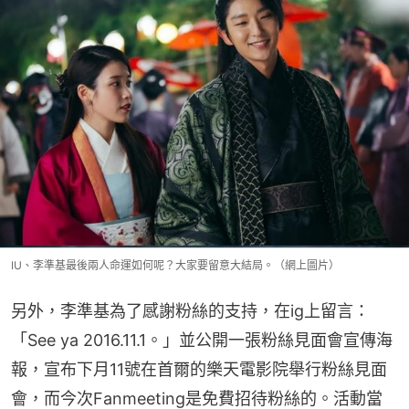
IU、李準基最後兩人命運如何呢？大家要留意大結局。（網上圖片）
另外，李準基為了感謝粉絲的支持，在ig上留言：
「See ya 2016.11.1。」並公開一張粉絲見面會宣傳海
報，宣布下月11號在首爾的樂天電影院舉行粉絲見面
會，而今次Fanmeeting是免費招待粉絲的。活動當