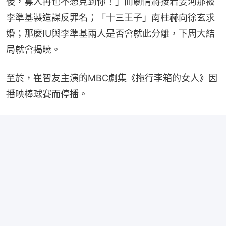
後，寡人再也不想見到你！」而劇情將接着姜河那被
李準基製造謀反罪名；「十三王子」南柱赫向徐玄求
婚；那麼IU與李準基兩人是否會就此分離，下周大結
局就會揭曉。
至於，崔智友主演的MBC劇集《拖行李箱的女人》因
播映棒球賽而停播。