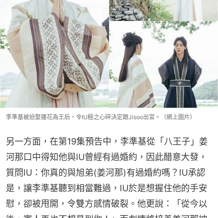
李準基被迫娶蓮花為王后，令IU極之心碎決定跟Jisoo出宮。（網上圖片）
另一方面，在第19集預告中，李準基從「八王子」姜
河那口中得知他與IU曾經有過婚約，因此醋意大發，
質問IU：你真的與旭弟(姜河那)有過婚約嗎？IU承認
是，讓李準基聽到相當難過，IU於是想握住他的手安
慰，卻被甩開，令雙方感情破裂。他更說：「從今以