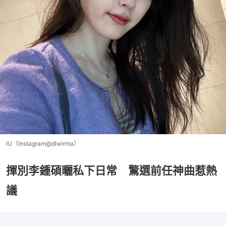
IU（Instagram@dlwlrma）
揮別李鍾碩曬私下日常 驚選前任神曲惹熱
議