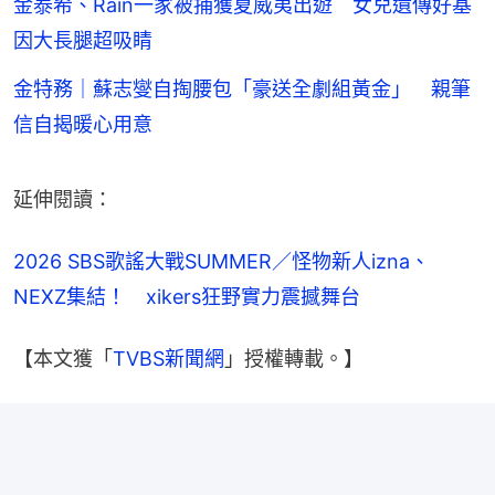
金泰希、Rain一家被捕獲夏威夷出遊 女兒遺傳好基
因大長腿超吸睛
金特務｜蘇志燮自掏腰包「豪送全劇組黃金」 親筆
信自揭暖心用意
延伸閱讀：
2026 SBS歌謠大戰SUMMER／怪物新人izna、
NEXZ集結！　xikers狂野實力震撼舞台
【本文獲「
TVBS新聞網
」授權轉載。】