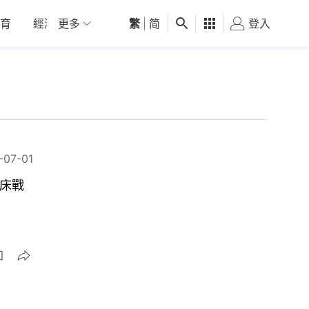
育
經濟
更多
01深圳
繁
觀點
|
简
健康
好食玩飛
登入
女
-07-01
」床戰