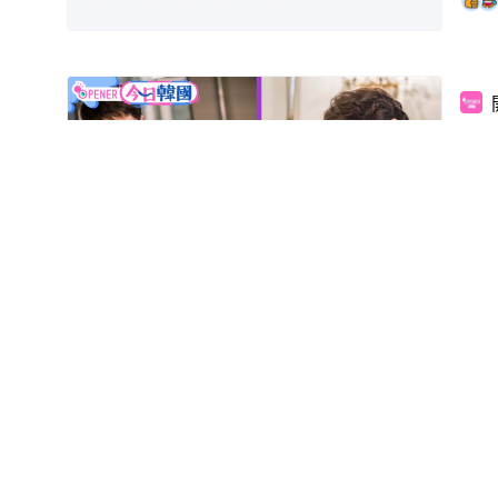
外
圍
【德
緣