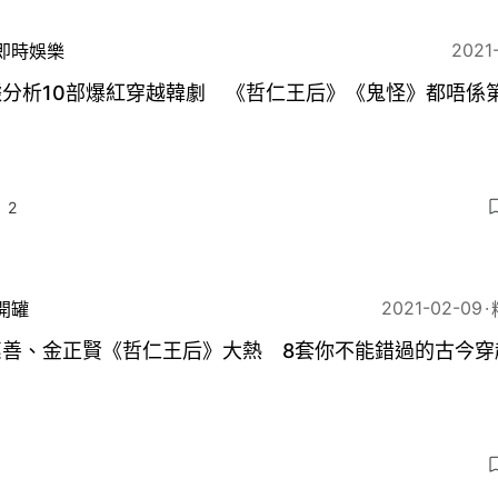
2021
即時娛樂
據分析10部爆紅穿越韓劇 《哲仁王后》《鬼怪》都唔係
2
2021-02-09
開罐
惠善、金正賢《哲仁王后》大熱 8套你不能錯過的古今穿