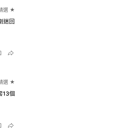
精選 ★
劇迷回
精選 ★
13個