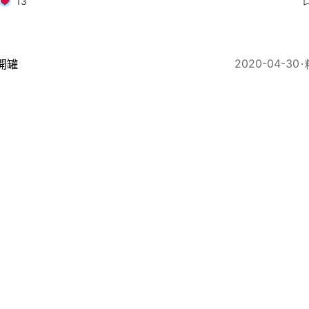
13
2020-04-30
開罐
國粉絲票選歷年韓劇20強 哪個明星入選最多？玄彬憑哪
？
5
2019
即時娛樂
魯納酒店】李準基為IU客串43秒 再續《步步驚心：麗