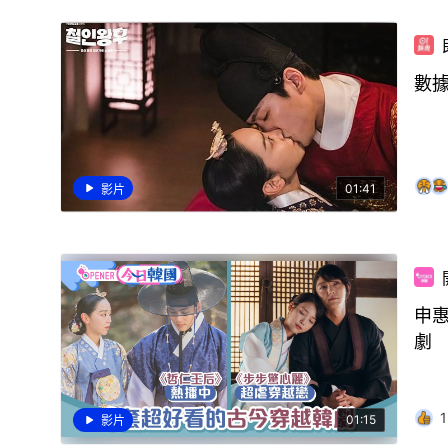
數
01:41
影片
申
劇
1
01:15
影片