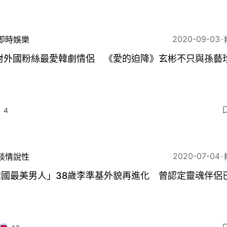
2020-09-03
即時娛樂
0對外國粉絲最愛韓劇情侶 《愛的迫降》玄彬不只與孫藝
4
2020-07-04
談情說性
韓國最美男人」38歲李準基外貌再進化 曾認定靈魂伴侶