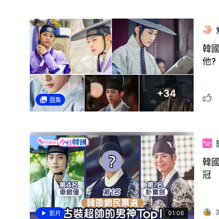
韓
他?
+
34
圖集
韓國
冠
01:06
影片