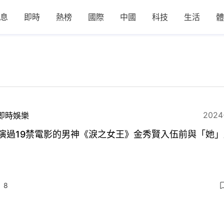
息
即時
熱榜
國際
中國
科技
生活
體
2024
即時娛樂
演過19禁電影的男神《淚之女王》金秀賢入伍前與「她
8