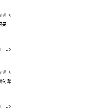
精選 ★
冠是
精選 ★
寶劍奪