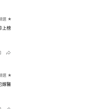
精選 ★
珍上榜
精選 ★
已嫁醫