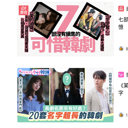
七
憶
《某
字
1