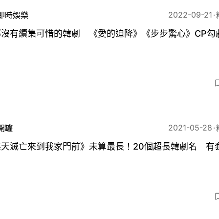
2022-09-21
即時娛樂
部沒有續集可惜的韓劇 《愛的迫降》《步步驚心》CP勾
8
2021-05-28
開罐
天滅亡來到我家門前》未算最長！20個超長韓劇名 有套