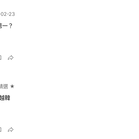
-02-23
第一？
精選 ★
越韓