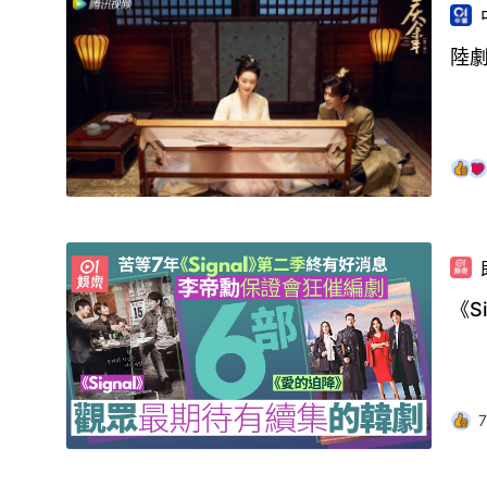
陸
《S
7