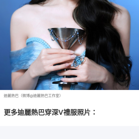
迪麗熱巴（微博@迪麗熱巴工作室）
更多迪麗熱巴穿深V禮服照片：