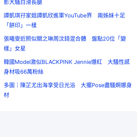
影大騷白滑長腿
譚凱琪孖家姐譚凱欣進軍YouTube界 兩姊妹十足
「餅印」一樣
張曦雯近照似關之琳周汶錡混合體 盤點20位「變
樣」女星
韓國Model激似BLACKPINK Jennie爆紅 大騷性感
身材吸66萬粉絲
多圖｜陳芷尤出海享受日光浴 大擺Pose盡騷婀娜身
材