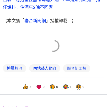
仔爆料：住酒店2晚不回家
【本文獲「
聯合新聞網
」授權轉載。】
迪麗熱巴
內地藝人動向
聯合新聞網
3
0
0
1
0