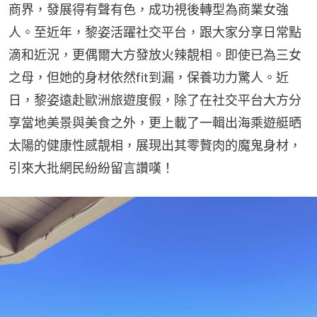
商界，發展得有聲有色，成功視後轉型為商業女強
人。至近年，黎姿活躍社交平台，跟大家分享日常點
滴和近況，更偶爾大方發放火辣靚相。即使已為三女
之母，但她的身材依然fit到漏，保養功力驚人。近
日，黎姿遠赴歐洲旅遊度假，除了在社交平台大方分
享當地美景與美食之外，更上載了一輯出海乘遊艇晒
太陽的健康性感靚相，展現出其零贅肉的魔鬼身材，
引來大批網民紛紛留言讚嘆！