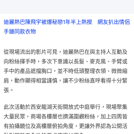
迪麗熱巴陳飛宇被爆秘戀1年半上熱搜 網友扒出情侶
手鏈同款衣物
從現場流出的影片可見，迪麗熱巴在與主持人互動及
向粉絲揮手時，多次下意識以長髮、麥克風、手臂或
手中的產品遮擋胸口，並不時低頭整理衣領、微微縮
肩，動作顯得相當謹慎，讓不少粉絲直呼看得十分緊
張。
此次活動於西安龍湖天街開放式中庭舉行，現場聚集
大量民眾，商場各樓層也擠滿圍觀粉絲，加上四周皆
有拍攝鏡位及高樓層俯拍角度，更讓外界認為公開活