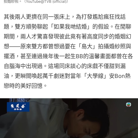
拍婚紗照。（YouTube@TVB (official)）
其後兩人更擠在同一張床上，為打發尷尬瘋狂找話
題，雙方順勢聊起「如果我哋結婚」的假設。在閒聊
期間，兩人才驚喜發現彼此竟有著高度同步的婚姻幻
想——原來雙方都曾想過要在「島大」拍攝婚紗照與
擺酒，甚至連過幾年後一起生BB的溫馨畫面都曾在各
自腦海中出現過。這場同床談心的床戲不僅甜到漏
油，更瞬間喚起萬千劇迷對當年「大學線」安Bon熱
戀時的美好回憶。