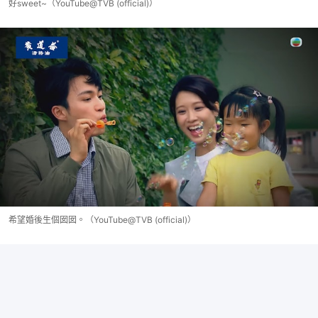
好sweet~（YouTube@TVB (official)）
希望婚後生個囡囡。（YouTube@TVB (official)）