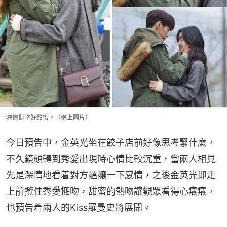
深情對望好甜蜜。（網上圖片）
今日預告中，金英光坐在餃子店前好像思考緊什麼，
不久鏡頭轉到秀愛出現時心情比較沉重，當兩人相見
先是深情地看着對方醞釀一下感情，之後金英光即走
上前攬住秀愛擁吻，甜蜜的熱吻讓觀眾看得心癢癢，
也預告着兩人的Kiss羅曼史將展開。