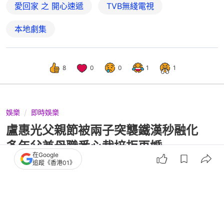
愛回家 之 開心速遞
TVB無綫電視
本地劇集
8
0
0
1
1
娛樂
即時娛樂
盧惠光父親節被兩子突襲鐵漢秒融化
多年父兼母職悉心栽培拒再婚
在Google
追蹤《香港01》