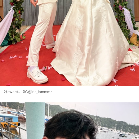
好sweet~（IG@iris_lammm）