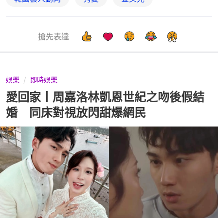
搶先表達
娛樂
即時娛樂
愛回家丨周嘉洛林凱恩世紀之吻後假結
婚 同床對視放閃甜爆網民