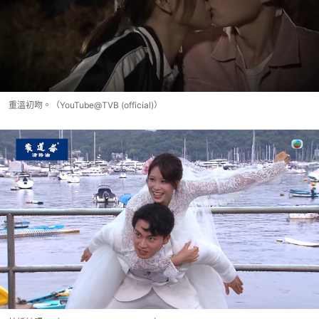
重溫初吻。（YouTube@TVB (official)）