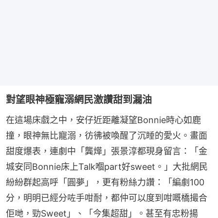
對望眼神極寵溺網民激讚甜到漏油
在這場床戲之中，安仔近距離凝望Bonnie時心如鹿
撞，眼神無比寵溺，彷彿被喚醒了沉睡的愛火。畫面
甜度爆表，連劇中「龔燁」張景淳都現身留言：「金
城安同Bonnie床上Talk嗰part好sweet。」大批網民
紛紛群起高呼「圓夢」，更有粉絲力讚：「編劇100
分，明明已經分咗手咁耐，都仲可以度到咁嘅橋撮合
佢哋，勁Sweet」、「今集超甜」。甚至有忠粉揚