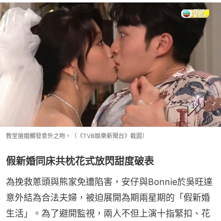
教堂搶婚觸發意外之吻。（《TVB娛樂新聞台》截圖）
假新婚同床共枕花式放閃甜度破表
為挽救蔥頭與熊家免遭陷害，安仔與Bonnie於吳旺達
意外結為合法夫婦，被迫展開為期兩星期的「假新婚
生活」。為了避開監視，兩人不但上演十指緊扣、花