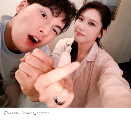
好sweet~（IG@iris_lammm）