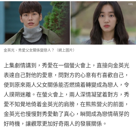
金英光、秀愛父女關係變戀人？（網上圖片）
上集劇情講到，秀愛在一個螢火會上，直接向金英光
表達自己對他的愛意，問對方的心意有冇喜歡自己，
使到原來兩人父女關係能否燃燒着轉變成為戀人，令
人撲朔迷離。在螢火會上，兩人深情凝望着對方，秀
愛不知覺地倚着金英光的肩膀，在熊熊營火的前面，
金英光也慢慢對秀愛動了真心，瞬間成為戀情萌芽的
好時機，讓觀眾更加好奇兩人的發展關係。