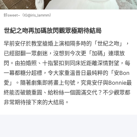
好sweet~（IG@iris_lammm）
世紀之吻再加碼放閃觀眾極期待結局
早前安仔於教堂搶婚上演相隔多時的「世紀之吻」，
已經甜翻一眾劇迷，沒想到今次更「加碼」連環放
閃。由拍婚照、十指緊扣到同床近距離深情對望，每
一幕都糖分超標，令大家重溫昔日最純粹的「安Bon
愛」。隨著劇集即將畫上句號，究竟安仔與Bonnie最
終能否破鏡重圓、給粉絲一個圓滿交代？不少觀眾都
非常期待接下來的大結局。