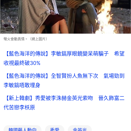
螢火會動真情。（網上圖片）
【藍色海洋的傳說】李敏鎬厚眼鏡變呆萌騙子 希望
收視最終破30%
【藍色海洋的傳說】全智賢扮人魚無下次 氣場勁到
李敏鎬唔敢埋身
【新上韓劇】秀愛被李洙赫金英光索吻 晉久飾富二
代苦戀李枖原
韓國藝人動向
秀愛
金英光