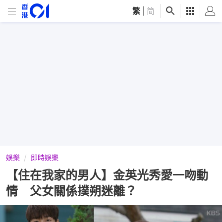
繁
|
简
娛樂
即時娛樂
【住在我家的男人】金英光秀愛一吻動
情 父女關係撲朔迷離？