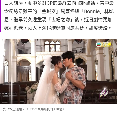
日大結局，劇中多對CP的最終去向掀起熱話。當中最
令粉絲意難平的「金城安」周嘉洛與「Bonnie」林凱
恩，繼早前久違重現「世紀之吻」後，近日劇情更加
瘋狂派糖，兩人上演假結婚兼同床共枕，甜度爆燈。
安仔教堂搶婚。（《TVB娛樂新聞台》截圖）