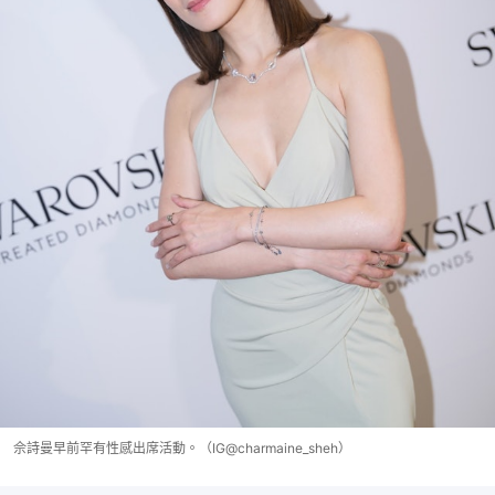
佘詩曼早前罕有性感出席活動。（IG@charmaine_sheh）