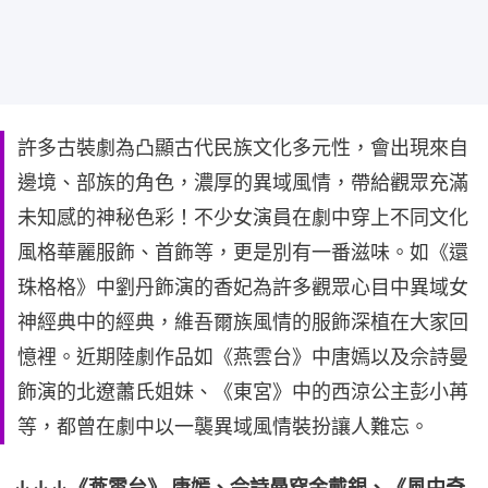
許多古裝劇為凸顯古代民族文化多元性，會出現來自
邊境、部族的角色，濃厚的異域風情，帶給觀眾充滿
未知感的神秘色彩！不少女演員在劇中穿上不同文化
風格華麗服飾、首飾等，更是別有一番滋味。如《還
珠格格》中劉丹飾演的香妃為許多觀眾心目中異域女
神經典中的經典，維吾爾族風情的服飾深植在大家回
憶裡。近期陸劇作品如《燕雲台》中唐嫣以及佘詩曼
飾演的北遼蕭氏姐妹、《東宮》中的西涼公主彭小苒
等，都曾在劇中以一襲異域風情裝扮讓人難忘。
↓↓↓《燕雲台》 唐嫣、佘詩曼穿金戴銀、《風中奇