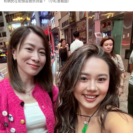
有網民在街頭喜遇佘詩曼。（小紅書截圖）