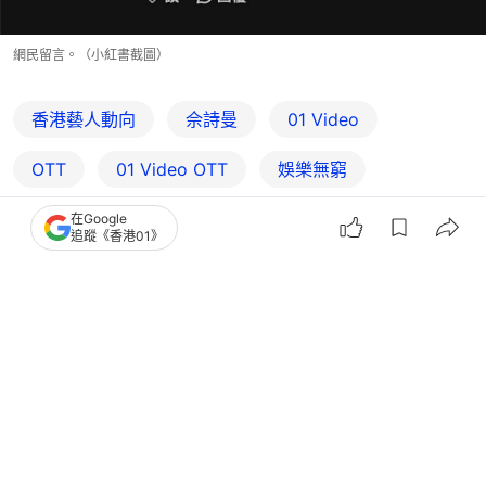
網民留言。（小紅書截圖）
香港藝人動向
佘詩曼
01 Video
OTT
01‌ ‌Video‌ ‌OTT
娛樂無窮
在Google
追蹤《香港01》
29
8
0
3
0
娛樂
即時娛樂
正義女神｜被問有冇親熱戲佘詩曼反應
極大 譚耀文：係同我冇啫