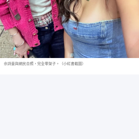
佘詩曼與網民合照，完全零架子。（小紅書截圖）