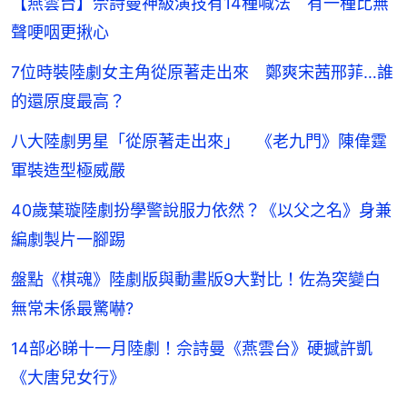
【燕雲台】佘詩曼神級演技有14種喊法 有一種比無
聲哽咽更揪心
7位時裝陸劇女主角從原著走出來 鄭爽宋茜邢菲…誰
的還原度最高？
八大陸劇男星「從原著走出來」 《老九門》陳偉霆
軍裝造型極威嚴
40歲葉璇陸劇扮學警說服力依然？《以父之名》身兼
編劇製片一腳踢
盤點《棋魂》陸劇版與動畫版9大對比！佐為突變白
無常未係最驚嚇?
14部必睇十一月陸劇！佘詩曼《燕雲台》硬撼許凱
《大唐兒女行》