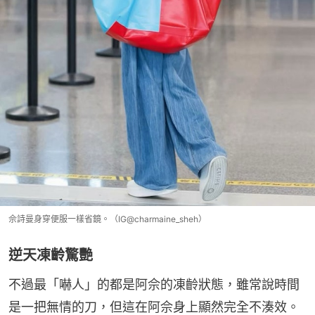
佘詩曼身穿便服一樣省鏡。（IG@charmaine_sheh）
逆天凍齡驚艷
不過最「嚇人」的都是阿佘的凍齡狀態，雖常說時間
是一把無情的刀，但這在阿佘身上顯然完全不湊效。