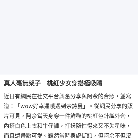
真人毫無架子 桃紅少女穿搭極吸睛
近日有網民在社交平台興奮分享與阿佘的合照，並寫
道：「wow好幸運哦遇到佘詩曼」。從網民分享的照
片可見，阿佘當天身穿一件鮮豔的桃紅色針織外套，
內搭白色上衣和牛仔褲，打扮隨性得來又不失星味，
而且還帶點可愛。雖然當時身處街頭，但阿佘不但沒