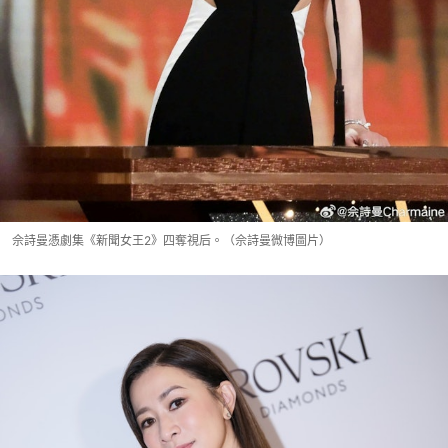
佘詩曼憑劇集《新聞女王2》四奪視后。（佘詩曼微博圖片）