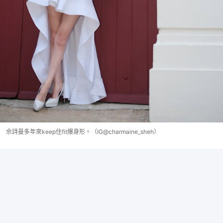
佘詩曼多年來keep住fit爆身形。（IG@charmaine_sheh）