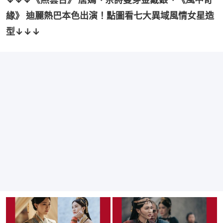
緣》 迪麗熱巴本色出演！點圖看七大異域風情女星造
型↓↓↓