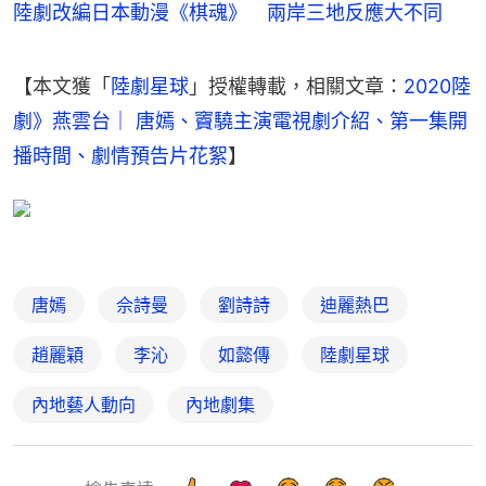
陸劇改編日本動漫《棋魂》 兩岸三地反應大不同
【本文獲「
陸劇星球
」授權轉載，相關文章：
2020陸
劇》燕雲台｜ 唐嫣、竇驍主演電視劇介紹、第一集開
播時間、劇情預告片花絮
】
唐嫣
佘詩曼
劉詩詩
迪麗熱巴
趙麗穎
李沁
如懿傳
陸劇星球
內地藝人動向
內地劇集