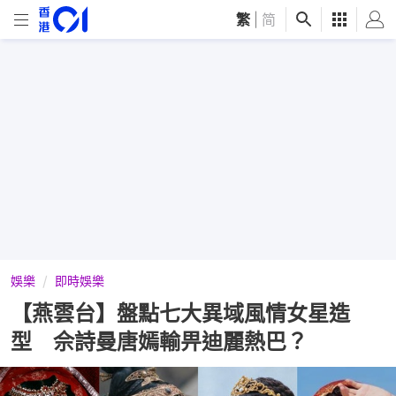
繁
|
简
娛樂
即時娛樂
【燕雲台】盤點七大異域風情女星造
型 佘詩曼唐嫣輸畀迪麗熱巴？