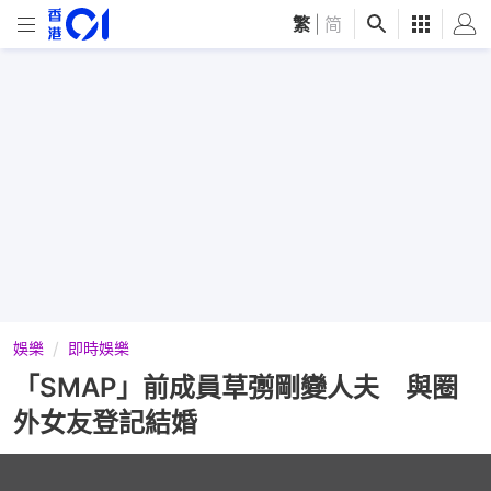
繁
|
简
娛樂
即時娛樂
「SMAP」前成員草彅剛變人夫 與圈
外女友登記結婚