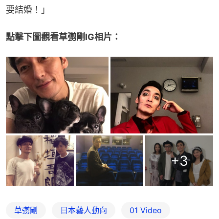
要結婚！」
點擊下圖觀看草彅剛IG相片：
+
3
草彅剛
日本藝人動向
01 Video