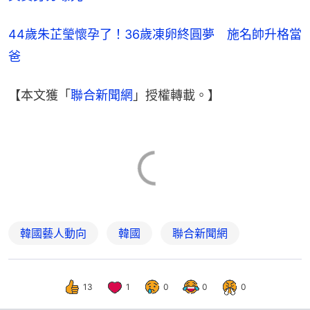
44歲朱芷瑩懷孕了！36歲凍卵終圓夢　施名帥升格當
爸
【本文獲「
聯合新聞網
」授權轉載。】
韓國藝人動向
韓國
聯合新聞網
13
1
0
0
0