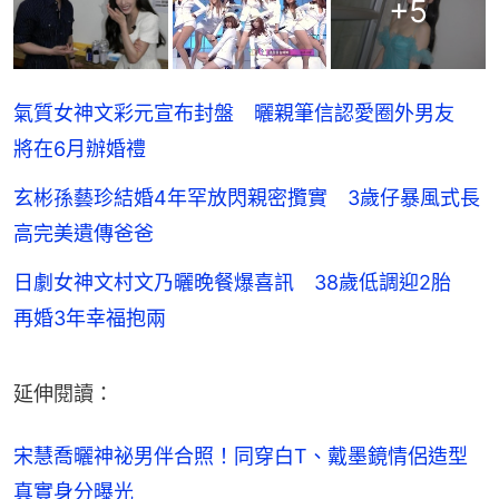
+
5
氣質女神文彩元宣布封盤 曬親筆信認愛圈外男友
將在6月辦婚禮
玄彬孫藝珍結婚4年罕放閃親密攬實 3歲仔暴風式長
高完美遺傳爸爸
日劇女神文村文乃曬晚餐爆喜訊 38歲低調迎2胎
再婚3年幸福抱兩
延伸閱讀：
宋慧喬曬神祕男伴合照！同穿白T、戴墨鏡情侶造型 
真實身分曝光