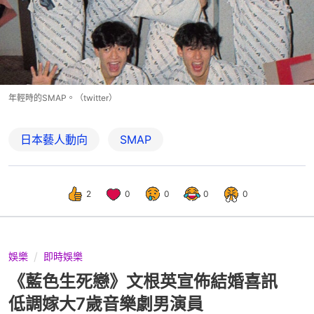
年輕時的SMAP。（twitter）
日本藝人動向
SMAP
2
0
0
0
0
娛樂
即時娛樂
《藍色生死戀》文根英宣佈結婚喜訊
低調嫁大7歲音樂劇男演員