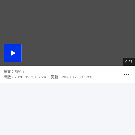
播
放
0:27
總
影
共
片
時
撰文：
陳栢宇
間
出版：
2020-12-30 17:24
更新：
2020-12-30 17:38