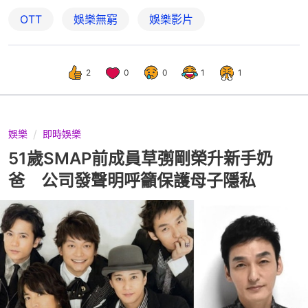
OTT
娛樂無窮
娛樂影片
2
0
0
1
1
娛樂
即時娛樂
51歲SMAP前成員草彅剛榮升新手奶
爸 公司發聲明呼籲保護母子隱私