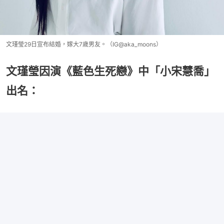
文瑾瑩29日宣布結婚，嫁大7歲男友。（IG@aka_moons）
文瑾瑩因演《藍色生死戀》中「小宋慧喬」
出名：