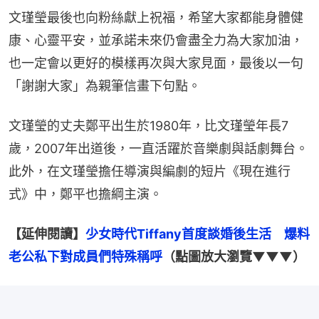
文瑾瑩最後也向粉絲獻上祝福，希望大家都能身體健
康、心靈平安，並承諾未來仍會盡全力為大家加油，
也一定會以更好的模樣再次與大家見面，最後以一句
「謝謝大家」為親筆信畫下句點。
文瑾瑩的丈夫鄭平出生於1980年，比文瑾瑩年長7
歲，2007年出道後，一直活躍於音樂劇與話劇舞台。
此外，在文瑾瑩擔任導演與編劇的短片《現在進行
式》中，鄭平也擔綱主演。
【延伸閱讀】
少女時代Tiffany首度談婚後生活　爆料
老公私下對成員們特殊稱呼
（點圖放大瀏覽▼▼▼）