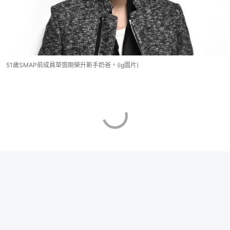
51歲SMAP前成員草彅剛榮升新手奶爸。(ig圖片)