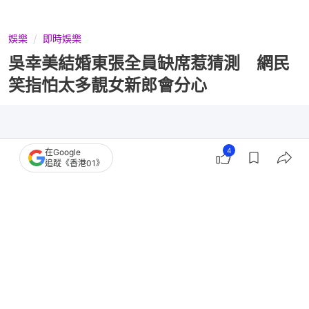
娛樂
即時娛樂
吳幸美結婚東張全員缺席惹猜測 網民
笑指怕太多靚女新郎會分心
4
在Google
追蹤《香港01》
撰文：
胡凱欣
出版：
2026-03-25 13:30
更新：
2026-04-15 09:55