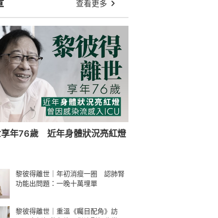
老 網民心痛捱到殘：感覺佢好攰
:56
陳凱琳因兒子淋Cream風波惹爭議
鄭嘉穎遭狠批龜縮遭轟軟飯男
林超英叫主播陳嘉欣做「嘉欣姐
姐」 對方尷尬失笑：姨姨㗎喇已經
黎彼得離世｜與前妻離婚單身40年自
嘲心理變態 提倡婚姻合約制