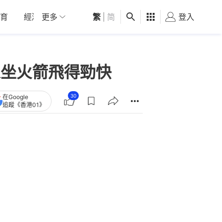
育
經濟
更多
01深圳
繁
觀點
|
简
健康
好食玩飛
登入
女
人坐火箭飛得勁快
30
在Google
追蹤《香港01》