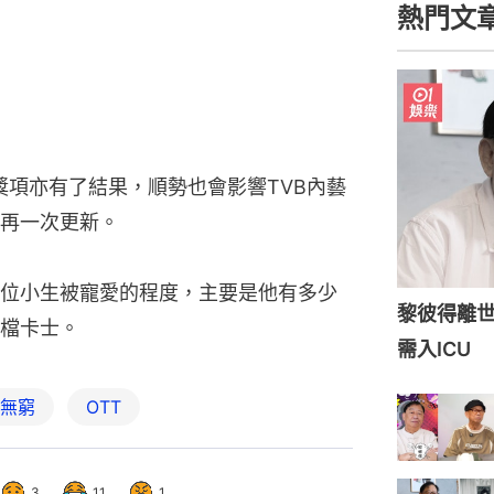
熱門文
獎項亦有了結果，順勢也會影響TVB內藝
再一次更新。
位小生被寵愛的程度，主要是他有多少
黎彼得離世
檔卡士。
需入ICU
無窮
OTT
3
11
1