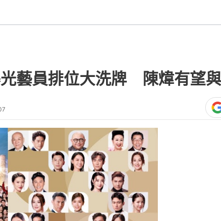
曝光藝員排位大洗牌 陳煒有望
07
熱門文