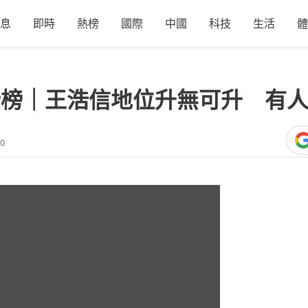
息
即時
熱榜
國際
中國
科技
生活
體
行榜｜王浩信地位升無可升 有
50