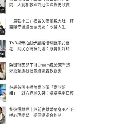
問 大劉相救與許冠傑決裂仍欣賞
:12
「最強小三」揭曾欠債單親大肚 拜
靈隱寺後遇富豪男友：改變人生
:30
TVB視帝拍劇步履緩慢現斷崖式衰
老 網民心痛捱到殘：感覺佢好攰
:56
陳凱琳因兒子淋Cream風波惹爭議
鄭嘉穎遭狠批龜縮遭轟軟飯男
林超英叫主播陳嘉欣做「嘉欣姐
姐」 對方尷尬失笑：姨姨㗎喇已經
黎彼得離世｜與前妻離婚單身40年自
嘲心理變態 提倡婚姻合約制