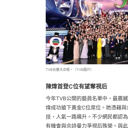
TVB台慶大合唱。（TVB圖片）
陳煒首登C位有望奪視后
今年TVB公開的藝員名單中，最震
煒成功搶下黃金C位席位。她憑藉與
技，人氣一路飆升。不少網民都認為
有機會與佘詩曼力爭視后殊榮。與此