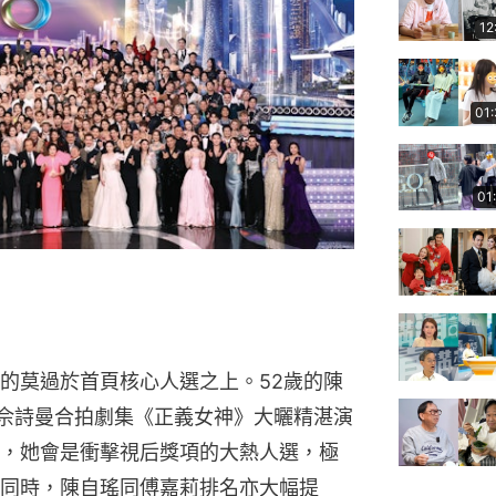
撼的莫過於首頁核心人選之上。52歲的陳
佘詩曼合拍劇集《正義女神》大曬精湛演
，她會是衝擊視后獎項的大熱人選，極
同時，陳自瑤同傅嘉莉排名亦大幅提