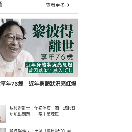
章
查看更多
享年76歲 近年身體狀況亮紅燈
黎彼得離世｜年初消瘦一圈 認肺腎
功能出問題：一晚十萬埋單
黎彼得離世｜重溫《矚目配角》訪