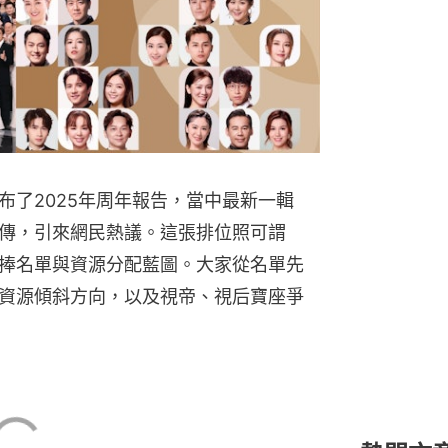
黎彼得離世
需入ICU
布了2025年周年報告，當中最新一輯
傳，引來網民熱議。這張排位照可謂
捧名單與資源分配藍圖。大家從名單先
資源傾斜方向，以及視帝、視后寶座爭
12
01