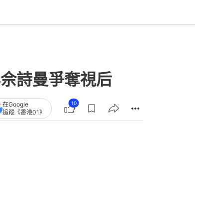
與佘詩曼爭奪視后
10
在Google
追蹤《香港01》
章
查看更多