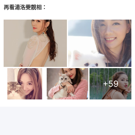
再看湯洛雯靚相：
+
59