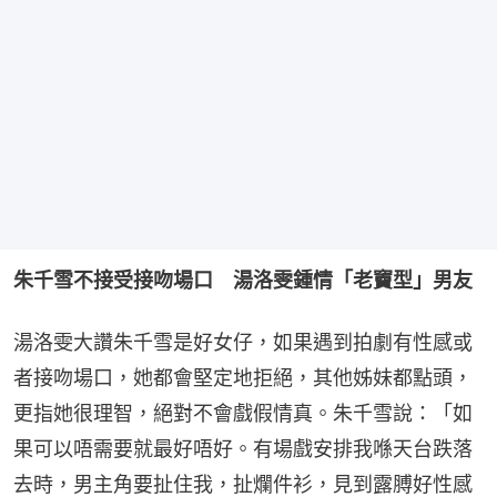
朱千雪不接受接吻場口　湯洛雯鍾情「老竇型」男友
湯洛雯大讚朱千雪是好女仔，如果遇到拍劇有性感或
者接吻場口，她都會堅定地拒絕，其他姊妹都點頭，
更指她很理智，絕對不會戲假情真。朱千雪說：「如
果可以唔需要就最好唔好。有場戲安排我喺天台跌落
去時，男主角要扯住我，扯爛件衫，見到露膊好性感