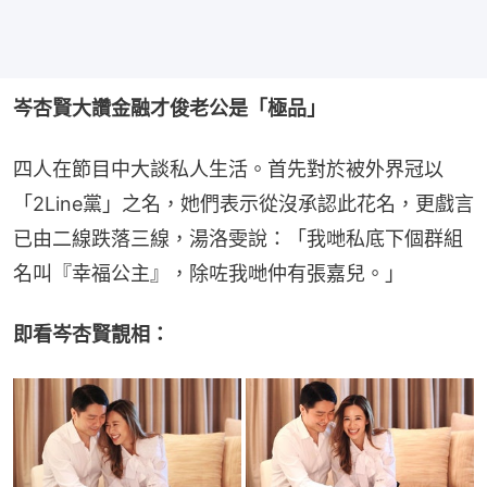
岑杏賢大讚金融才俊老公是「極品」
四人在節目中大談私人生活。首先對於被外界冠以
「2Line黨」之名，她們表示從沒承認此花名，更戲言
已由二線跌落三線，湯洛雯說：「我哋私底下個群組
名叫『幸福公主』，除咗我哋仲有張嘉兒。」
即看岑杏賢靚相：