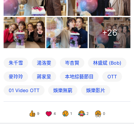
+
26
朱千雪
湯洛雯
岑杏賢
林盛斌 (Bob)
麥玲玲
蔣家旻
本地綜藝節目
OTT
01‌ ‌Video‌ ‌OTT
娛樂無窮
娛樂影片
9
4
1
2
0