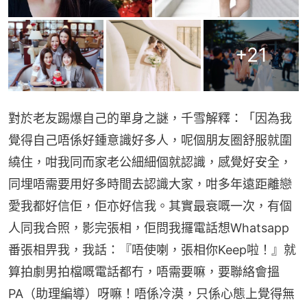
+
21
對於老友踢爆自己的單身之謎，千雪解釋：「因為我
覺得自己唔係好鍾意識好多人，呢個朋友圈舒服就圍
繞住，咁我同而家老公細細個就認識，感覺好安全，
同埋唔需要用好多時間去認識大家，咁多年遠距離戀
愛我都好信佢，佢亦好信我。其實最衰嘅一次，有個
人同我合照，影完張相，佢問我攞電話想Whatsapp
番張相畀我，我話：『唔使喇，張相你Keep啦！』就
算拍劇男拍檔嘅電話都冇，唔需要嘛，要聯絡會搵
PA（助理編導）呀嘛！唔係冷漠，只係心態上覺得無