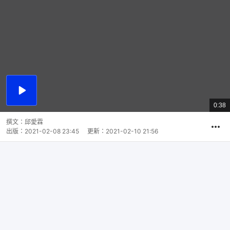
播
放
0:38
總
影
共
片
時
撰文：
邱愛霖
間
出版：
2021-02-08 23:45
更新：
2021-02-10 21:56