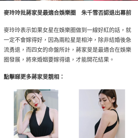
麥玲玲批蔣家旻最適合娛樂圈　朱千雪否認退出幕前
麥玲玲表示如果女星在娛樂圈做到一線好紅的話，就
一定不會嫁得好，因為兩粒星是相沖，除非結婚後急
流勇退，而四女的命盤所計，蔣家旻是最適合在娛樂
圈發展，將來婚姻要嫁得遠，才能開花結果。
點擊睇更多蔣家旻靚相：