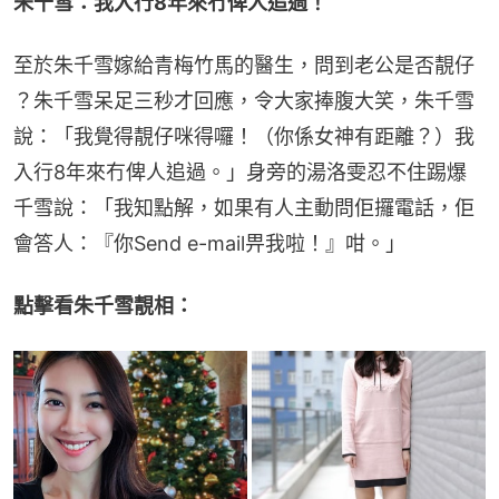
朱千雪：我入行8年來冇俾人追過！
至於朱千雪嫁給青梅竹馬的醫生，問到老公是否靚仔 
？朱千雪呆足三秒才回應，令大家捧腹大笑，朱千雪
說：「我覺得靚仔咪得囉！（你係女神有距離？）我
入行8年來冇俾人追過。」身旁的湯洛雯忍不住踢爆
千雪說：「我知點解，如果有人主動問佢攞電話，佢
會答人：『你Send e-mail畀我啦！』咁。」
點擊看朱千雪靚相：