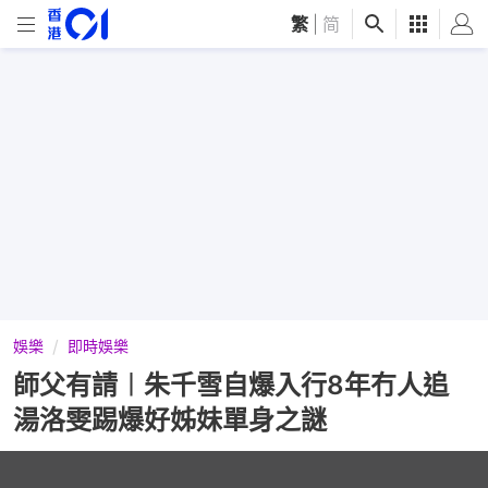
繁
|
简
娛樂
即時娛樂
師父有請︱朱千雪自爆入行8年冇人追
湯洛雯踢爆好姊妹單身之謎