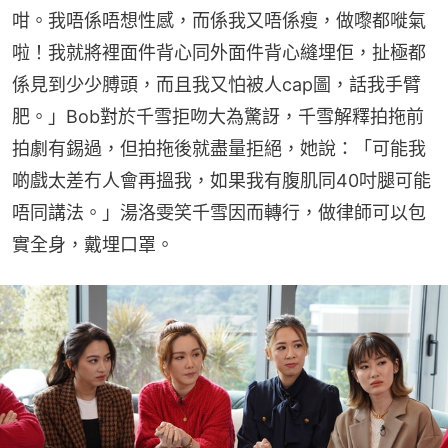
咁。我唔係唔想性感，而係我又唔係瘦，做嚟都嘥氣
啦！我就將裡面件背心同外面件背心縫埋佢，扯極都
係見到少少膊頭，而且我又怕被人cap圖，話我手臂
肥。」Bob對於千雪拒吻大為驚訝，千雪解釋拍拖前
拍劇有錫過，但拍拖後就盡量拒絕，她說：「可能我
啲戲太差冇人會再搵我，如果我有腹肌同40吋腿可能
唔同講法。」湯洛雯笑千雪因而轉行，做律師可以包
實全身，戴埋口罩。