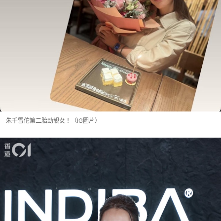
朱千雪佗第二胎勁靚女！（IG圖片）