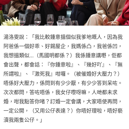
湯洛雯說：「我比較鍾意搵個似我爹地嘅人，因為我
阿爸係一個好乖、好錫屋企，我媽係凸，我爸係凹，
我想搵類似...（馬國明都係？）我係鍾意講嘢，佢都
會出聲，都會話：『你鍾意啦』、『幾好吖』、『無
所謂啦』、『激死我』咁囉。（被催婚好大壓力？）
唔係好大壓力，係問到有少少厭，有少少答到呆咗。
次次都問，答咗唔係，我女仔嚟呀嘛，人哋都未求
婚，咁我點答你啫？訂婚一定會講，大家唔使再問，
一定公開，（又用公仔表達？）你唔好理啦，唔好褻
瀆我兩隻公仔。」