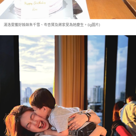
湯洛雯獲好姊妹朱千雪、岑杏賢及蔣家旻為她慶生。(ig圖片)