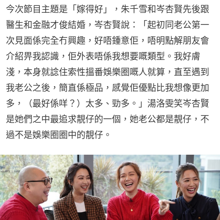
今次節目主題是「嫁得好」，朱千雪和岑杏賢先後跟
醫生和金融才俊結婚，岑杏賢說：「起初同老公第一
次見面係完全冇興趣，好唔鍾意佢，唔明點解朋友會
介紹畀我認識，佢外表唔係我想要嘅類型。我好膚
淺，本身就諗住索性搵番娛樂圈嘅人就算，直至遇到
我老公之後，簡直係極品，感覺佢優點比我想像更加
多，（最好係咩？）太多、勁多。」湯洛雯笑岑杏賢
是她們之中最追求靚仔的一個，她老公都是靚仔，不
過不是娛樂圈圈中的靚仔。