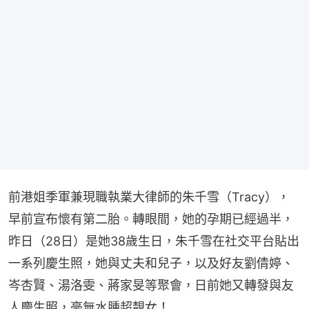
前港姐季軍兼現職執業大律師的朱千雪（Tracy），
早前宣布懷有第二胎。轉眼間，她的孕期已經過半，
昨日（28日）是她38歲生日，朱千雪在社交平台貼出
一系列慶生照，她與丈夫和兒子，以及好友劉倩婷、
岑杏賢、湯洛雯、蔣家旻等聚會，日前她又轉發與友
人慶生照，毫無水腫超靚女！