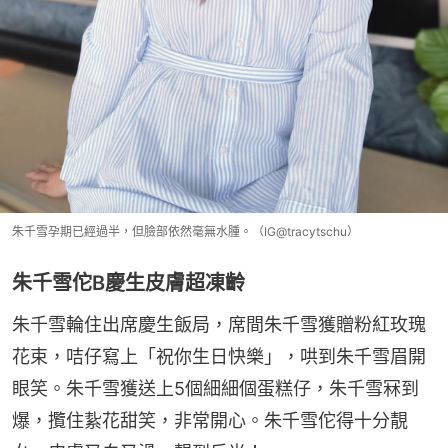
朱千雪孕期已經過半，但臉部依然毫無水腫。（IG@tracytschu）
朱千雪佗B慶生皮膚超凍齡
朱千雪輪住出席慶生飯局，席間朱千雪獲贈粉紅玫瑰
花束，咭仔寫上「祝你生日快樂」，哄到朱千雪眉開
眼笑。朱千雪獲送上5個細細個蛋糕仔，朱千雪冧到
爆，攬住紥花甜笑，非常開心。朱千雪佗得十分靚