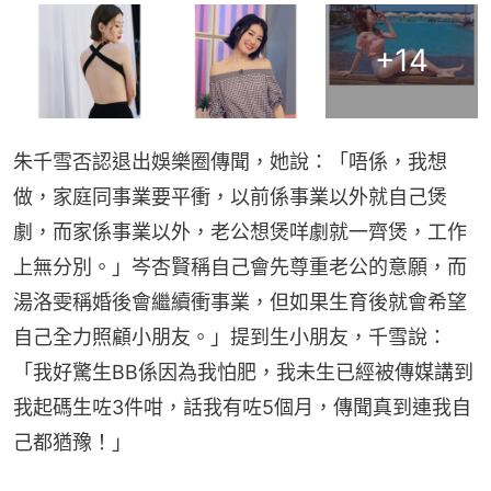
+
14
朱千雪否認退出娛樂圈傳聞，她說：「唔係，我想
做，家庭同事業要平衝，以前係事業以外就自己煲
劇，而家係事業以外，老公想煲咩劇就一齊煲，工作
上無分別。」岑杏賢稱自己會先尊重老公的意願，而
湯洛雯稱婚後會繼續衝事業，但如果生育後就會希望
自己全力照顧小朋友。」提到生小朋友，千雪說：
「我好驚生BB係因為我怕肥，我未生已經被傳媒講到
我起碼生咗3件咁，話我有咗5個月，傳聞真到連我自
己都猶豫！」