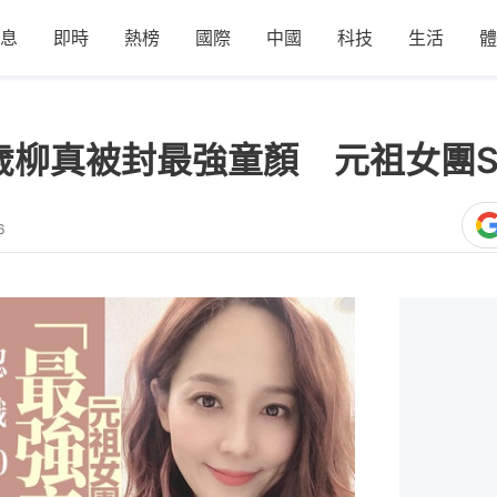
息
即時
熱榜
國際
中國
科技
生活
體
︱40歲柳真被封最強童顏 元祖女團S
6