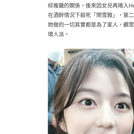
綜複雜的關係，後來因女兒再捲入Her
在酒醉情況下殺死「閔雪雅」，第二
她做的一切其實都是為了家人，觀眾
壞人派。