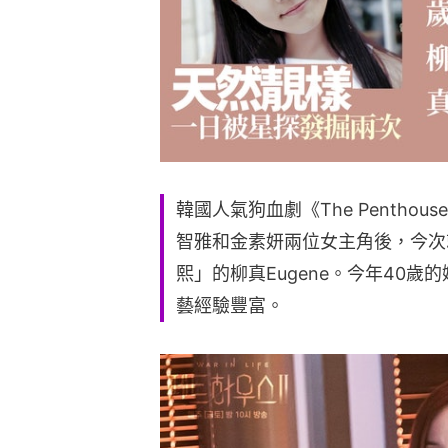
韓國人氣狗血劇《The Pentho
智雅和金素妍兩位女主角後，今次
熙」的柳真Eugene。今年40歲的
藝經驗豐富。