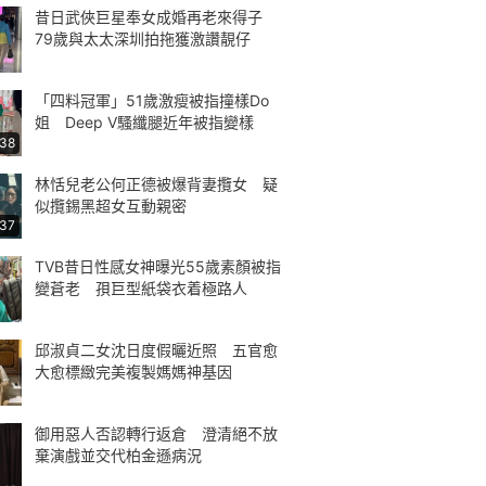
昔日武俠巨星奉女成婚再老來得子
79歲與太太深圳拍拖獲激讚靚仔
「四料冠軍」51歲激瘦被指撞樣Do
姐 Deep V騷纖腿近年被指變樣
:38
林恬兒老公何正德被爆背妻攬女 疑
似攬錫黑超女互動親密
:37
TVB昔日性感女神曝光55歲素顏被指
變蒼老 孭巨型紙袋衣着極路人
邱淑貞二女沈日度假曬近照 五官愈
大愈標緻完美複製媽媽神基因
御用惡人否認轉行返倉 澄清絕不放
棄演戲並交代柏金遜病況