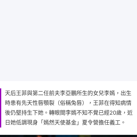
天后王菲與第二任前夫李亞鵬所生的女兒李嫣，出生
時患有先天性唇顎裂（俗稱兔唇），王菲在得知病情
後仍堅持生下她。轉眼間李嫣不知不覺已經20歲，近
日她低調現身「嫣然天使基金」夏令營擔任義工。