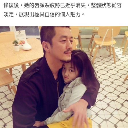
修復後，她的唇顎裂痕跡已近乎消失，整體狀態從容
淡定，展現出極具自信的個人魅力。