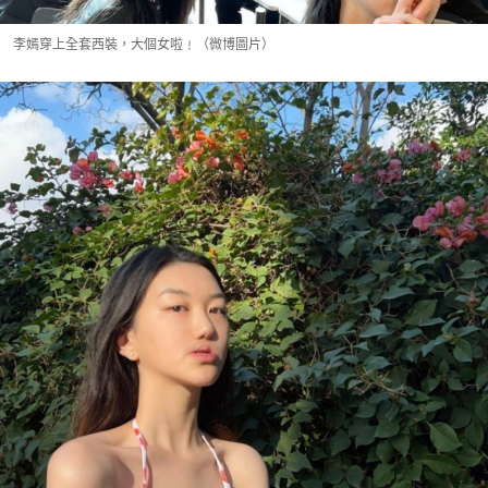
李嫣穿上全套西裝，大個女啦﹗（微博圖片）