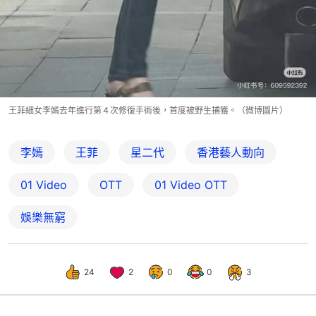
王菲細女李嫣去年進行第４次修復手術後，首度被野生捕獲。（微博圖片）
李嫣
王菲
星二代
香港藝人動向
01 Video
OTT
01‌ ‌Video‌ ‌OTT
娛樂無窮
24
2
0
0
3