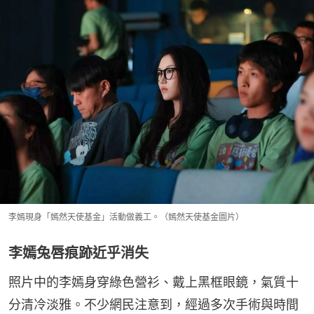
李嫣現身「嫣然天使基金」活動做義工。（嫣然天使基金圖片）
李嫣兔唇痕跡近乎消失
照片中的李嫣身穿綠色營衫、戴上黑框眼鏡，氣質十
分清冷淡雅。不少網民注意到，經過多次手術與時間