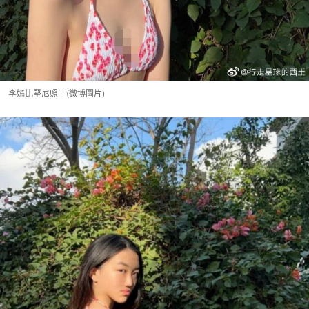
李嫣比堅尼照。(微博圖片)