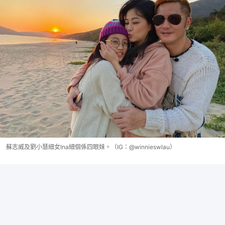
蘇志威及劉小慧細女Ina細個係四眼妹。（IG：@winnieswlau）