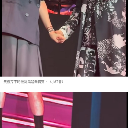
黃凱芹不時被認錯是喬寶寶。（小紅書）