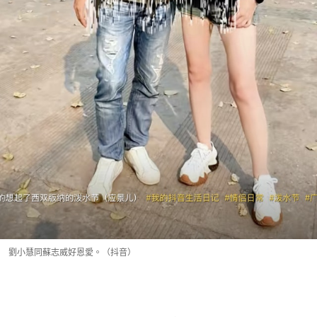
劉小慧同蘇志威好恩愛。（抖音）