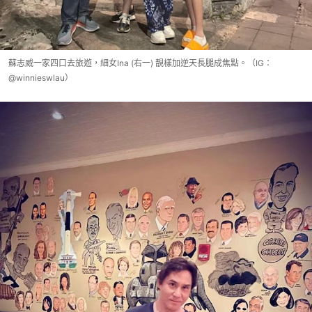
蘇志威一家四口去旅遊，細女Ina (右一) 靚樣加逆天長腿成焦點。（IG：
@winnieswlau）