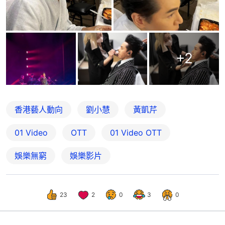
+
2
香港藝人動向
劉小慧
黃凱芹
01 Video
OTT
01‌ ‌Video‌ ‌OTT
娛樂無窮
娛樂影片
23
2
0
3
0