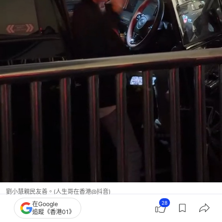
劉小慧親民友善。(人生哥在香港@抖音)
28
在Google
追蹤《香港01》
蘇志威
草蜢
劉小慧
香港藝人動向