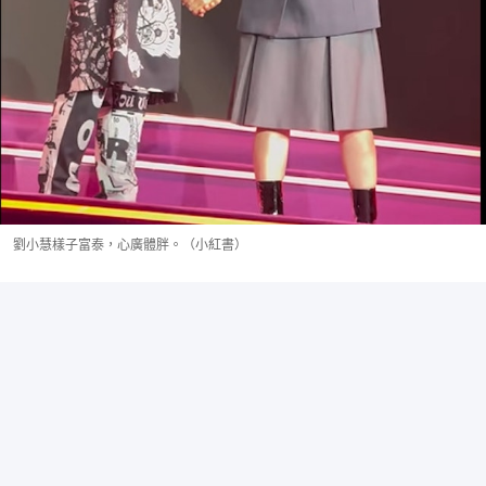
劉小慧樣子富泰，心廣體胖。（小紅書）