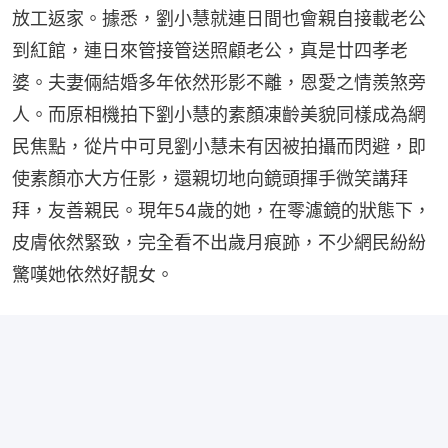
放工返家。據悉，劉小慧就連日間也會親自接載老公
到紅館，連日來管接管送照顧老公，真是廿四孝老
婆。夫妻倆結婚多年依然形影不離，恩愛之情羨煞旁
人。而原相機拍下劉小慧的素顏凍齡美貌同樣成為網
民焦點，從片中可見劉小慧未有因被拍攝而閃避，即
使素顏亦大方任影，還親切地向鏡頭揮手微笑講拜
拜，友善親民。現年54歲的她，在零濾鏡的狀態下，
皮膚依然緊致，完全看不出歲月痕跡，不少網民紛紛
驚嘆她依然好靚女。