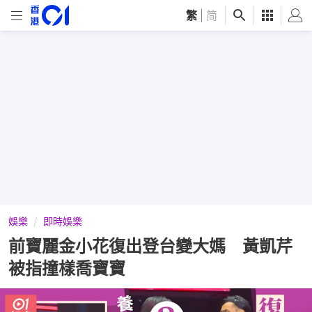
繁
|
简
娛樂
即時娛樂
前寶麗金小花復出登台變大媽 黃凱芹
被指撞樣喬寶寶