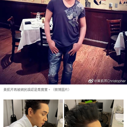
黃凱芹再被網民誤認是喬寶寶。（微博圖片）