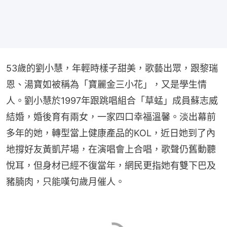
53歲的劉小慧，年輕時樣子甜美，歌藝出眾，跟黎瑞
恩、湯寶如被稱為「寶麗金三小花」，又是學生情
人。劉小慧於1997年跟跳唱組合「草蜢」成員蘇志威
結婚，婚後育有兩女，一家四口幸福溫馨。淡出幕前
多年的她，轉型當上健康產品的KOL，近日她到了內
地撐好友黃凱芹場，在演唱會上合唱，歌聲仍舊動聽
悅耳，但身材已經不復當年，網民更指她有雙下巴及
豬腩肉，只能嘆句歲月催人。