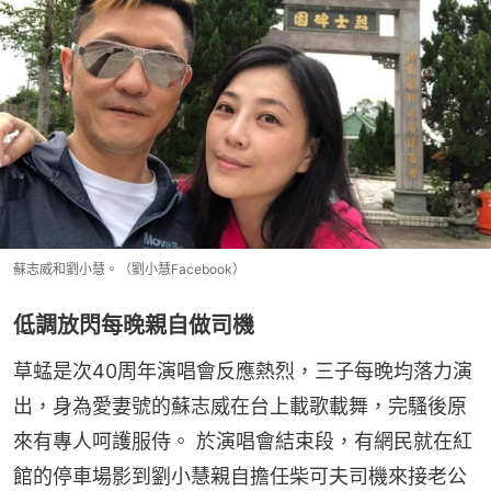
蘇志威和劉小慧。（劉小慧Facebook）
低調放閃每晚親自做司機
草蜢是次40周年演唱會反應熱烈，三子每晚均落力演
出，身為愛妻號的蘇志威在台上載歌載舞，完騷後原
來有專人呵護服侍。 於演唱會結束段，有網民就在紅
館的停車場影到劉小慧親自擔任柴可夫司機來接老公