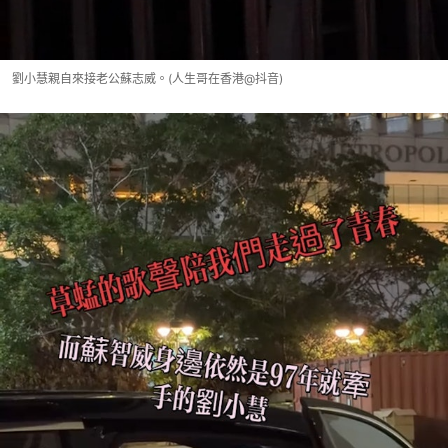
劉小慧親自來接老公蘇志威。(人生哥在香港@抖音)