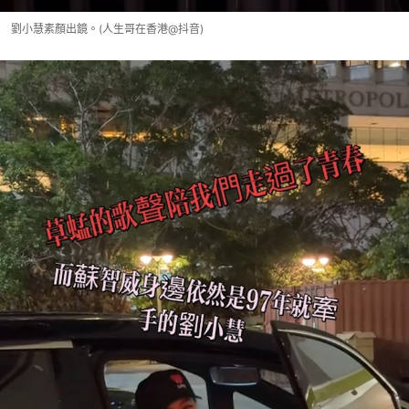
劉小慧素顏出鏡。(人生哥在香港@抖音)