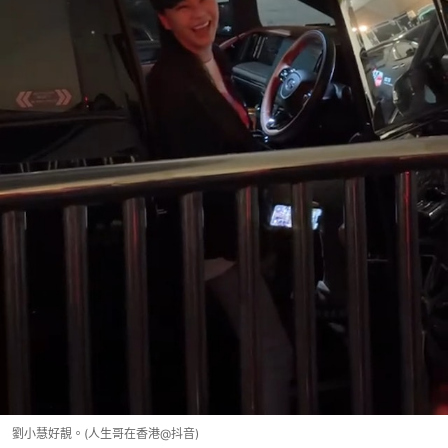
劉小慧好靚。(人生哥在香港@抖音)