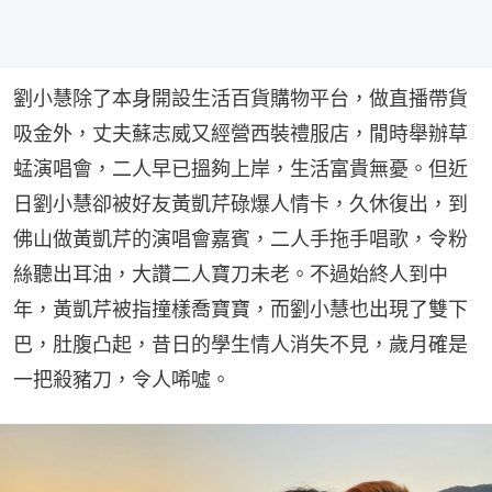
劉小慧除了本身開設生活百貨購物平台，做直播帶貨
吸金外，丈夫蘇志威又經營西裝禮服店，閒時舉辦草
蜢演唱會，二人早已搵夠上岸，生活富貴無憂。但近
日劉小慧卻被好友黃凱芹碌爆人情卡，久休復出，到
佛山做黃凱芹的演唱會嘉賓，二人手拖手唱歌，令粉
絲聽出耳油，大讚二人寶刀未老。不過始終人到中
年，黃凱芹被指撞樣喬寶寶，而劉小慧也出現了雙下
巴，肚腹凸起，昔日的學生情人消失不見，歲月確是
一把殺豬刀，令人唏噓。