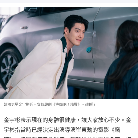
韓國男星金宇彬近日宣傳韓劇《許願吧！精靈》。(劇照)
金宇彬表示現在的身體很健康，讓大家放心不少。金
宇彬指當時已經決定出演導演崔東勳的電影《竊