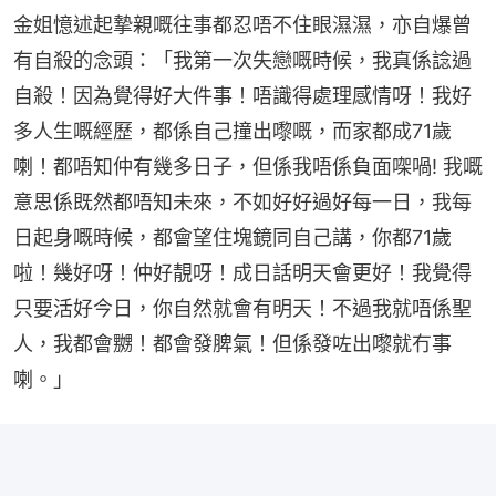
金姐憶述起摯親嘅往事都忍唔不住眼濕濕，亦自爆曾
有自殺的念頭：「我第一次失戀嘅時候，我真係諗過
自殺！因為覺得好大件事！唔識得處理感情呀！我好
多人生嘅經歷，都係自己撞出嚟嘅，而家都成71歲
喇！都唔知仲有幾多日子，但係我唔係負面㗎喎! 我嘅
意思係既然都唔知未來，不如好好過好每一日，我每
日起身嘅時候，都會望住塊鏡同自己講，你都71歲
啦！幾好呀！仲好靚呀！成日話明天會更好！我覺得
只要活好今日，你自然就會有明天！不過我就唔係聖
人，我都會嬲！都會發脾氣！但係發咗出嚟就冇事
喇。」