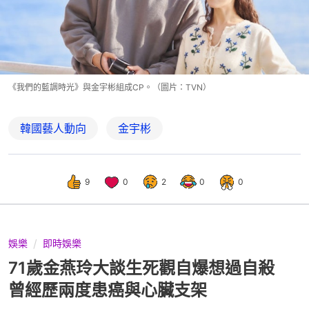
《我們的藍調時光》與金宇彬組成CP。（圖片：TVN）
韓國藝人動向
金宇彬
9
0
2
0
0
娛樂
即時娛樂
71歲金燕玲大談生死觀自爆想過自殺
曾經歷兩度患癌與心臟支架