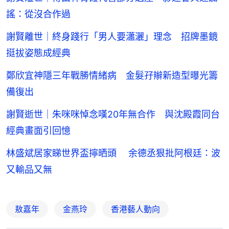
謠：從沒合作過
謝賢離世｜終身踐行「男人要瀟灑」理念 招牌墨鏡
挺拔姿態成經典
鄭欣宜神隱三年戰勝情緒病 金髮孖辮新造型曝光籌
備復出
謝賢逝世｜朱咪咪悼念嘆20年無合作 與沈殿霞同台
經典畫面引回憶
林盛斌居家睇世界盃擰晒頭 余德丞狠批阿根廷：波
又輸品又無
敖嘉年
金燕玲
香港藝人動向