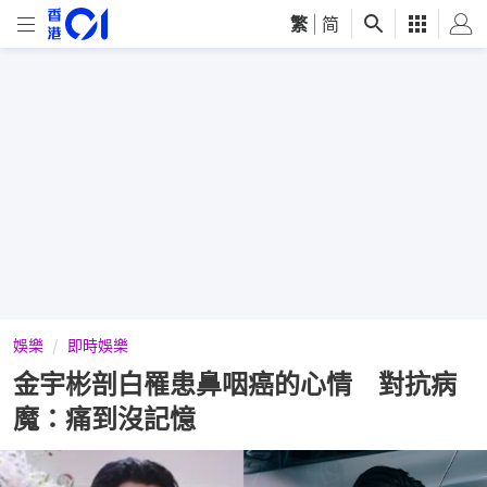
繁
|
简
娛樂
即時娛樂
金宇彬剖白罹患鼻咽癌的心情 對抗病
魔：痛到沒記憶