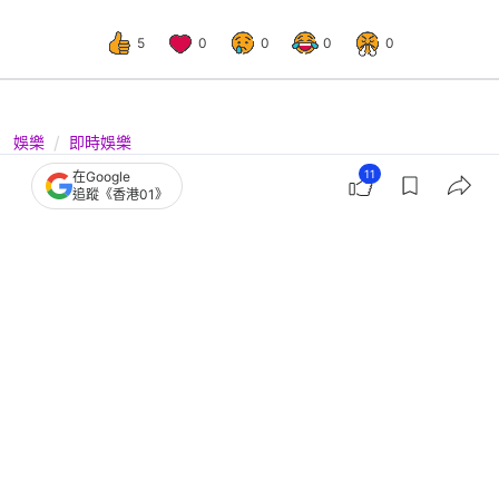
5
0
0
0
0
娛樂
即時娛樂
金宇彬被偶遇親民合照 臨別一句話力
11
在Google
追蹤《香港01》
撐愛妻申敏兒新作冧爆網民