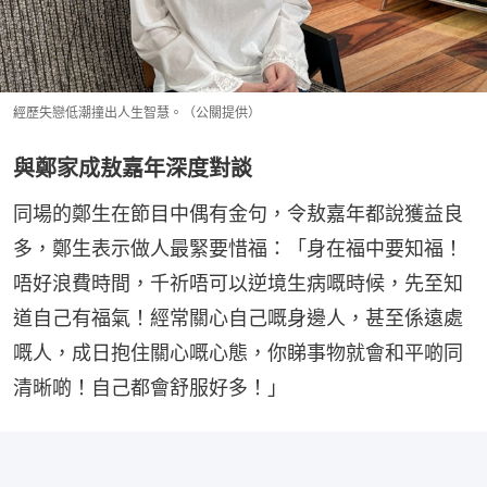
經歷失戀低潮撞出人生智慧。（公關提供）
與鄭家成敖嘉年深度對談
同場的鄭生在節目中偶有金句，令敖嘉年都說獲益良
多，鄭生表示做人最緊要惜福：「身在福中要知福！
唔好浪費時間，千祈唔可以逆境生病嘅時候，先至知
道自己有福氣！經常關心自己嘅身邊人，甚至係遠處
嘅人，成日抱住關心嘅心態，你睇事物就會和平啲同
清晰啲！自己都會舒服好多！」