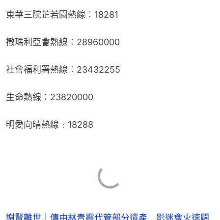
東華三院芷若園熱線︰18281
撒瑪利亞會熱線︰28960000
社會福利署熱線︰23432255
生命熱線：23820000
明愛向晴熱線﹕18288
謝賢離世｜傳由林青霞代管部分遺產 影迷會火速闢