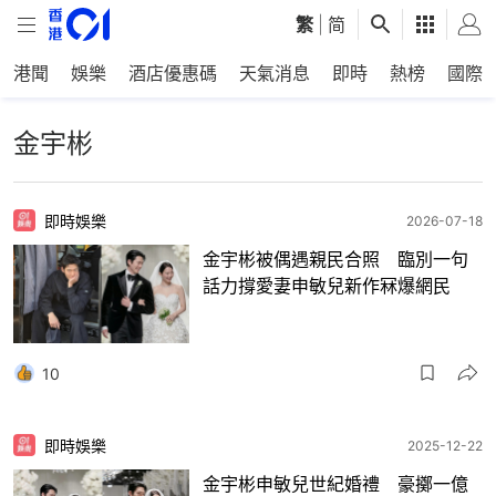
繁
|
简
港聞
娛樂
酒店優惠碼
天氣消息
即時
熱榜
國際
金宇彬
即時娛樂
2026-07-18
金宇彬被偶遇親民合照 臨別一句
話力撐愛妻申敏兒新作冧爆網民
10
即時娛樂
2025-12-22
金宇彬申敏兒世紀婚禮 豪擲一億