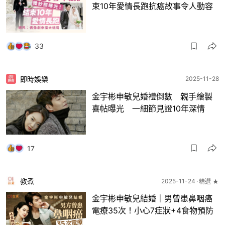
束10年愛情長跑抗癌故事令人動容
33
即時娛樂
2025-11-28
金宇彬申敏兒婚禮倒數 親手繪製
喜帖曝光 一細節見證10年深情
17
教煮
2025-11-24
精選 ★
金宇彬申敏兒結婚｜男曾患鼻咽癌
電療35次！小心7症狀+4食物預防