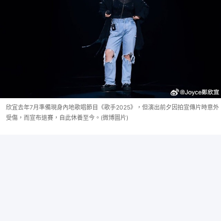
欣宜去年7月準備現身內地歌唱節目《歌手2025》，但演出前夕因拍宣傳片時意外
受傷，而宣布退賽，自此休養至今。(微博圖片)