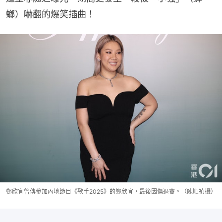
螂）嚇翻的爆笑插曲！
鄭欣宜曾傳參加內地節目《歌手2025》的鄭欣宜，最後因傷退賽。（陳順禎攝）