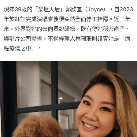
現年39歲的「樂壇天后」鄭欣宜（Joyce），自2023
年於紅館完成演唱會後便突然全面停工神隱。近三年
來，外界對她的去向眾說紛紜，既有傳她秘密產子、
與唱片公司拗撬，不過經理人林珊珊則證實她是「病
咗療傷之中」。