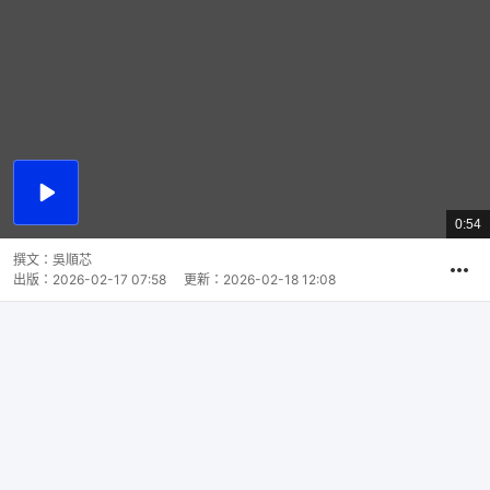
播
放
0:54
總
影
共
片
時
撰文：
吳順芯
間
出版：
2026-02-17 07:58
更新：
2026-02-18 12:08