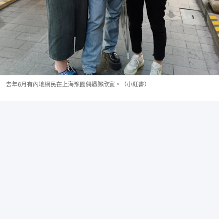
去年6月有內地網民在上海豫園偶遇鄭欣宜。（小紅書）