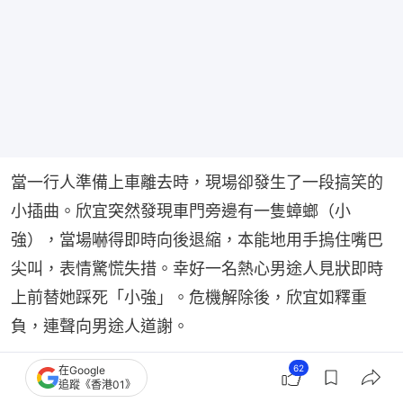
當一行人準備上車離去時，現場卻發生了一段搞笑的
小插曲。欣宜突然發現車門旁邊有一隻蟑螂（小
強），當場嚇得即時向後退縮，本能地用手摀住嘴巴
尖叫，表情驚慌失措。幸好一名熱心男途人見狀即時
上前替她踩死「小強」。危機解除後，欣宜如釋重
負，連聲向男途人道謝。
62
在Google
追蹤《香港01》