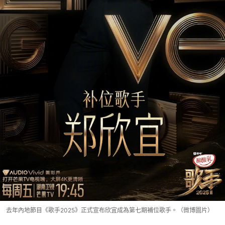
去年內地節目《歌手2025》正式宣布欣宜成為第七期補位歌手。（微博圖片）