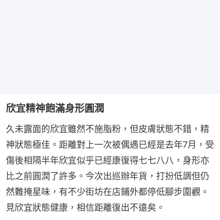
欣宜精神飽滿身形圓潤
久未露面的欣宜雖然不施脂粉，但皮膚狀態不錯，精
神狀態極佳。距離對上一次被偶遇已經是去年7月，受
傷後相隔半年欣宜似乎已經康復得七七八八，身形亦
比之前圓潤了許多。今次出巡辦年貨，打扮低調但仍
然難掩星味，有不少街坊在店鋪外都停低腳步圍觀。
見欣宜狀態健康，相信距離復出不遠矣。