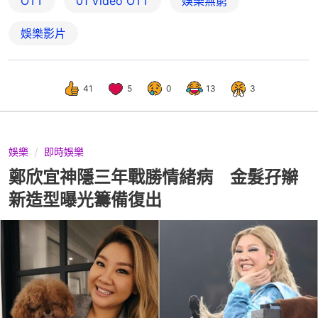
OTT
01‌ ‌Video‌ ‌OTT
娛樂無窮
娛樂影片
41
5
0
13
3
娛樂
即時娛樂
鄭欣宜神隱三年戰勝情緒病 金髮孖辮
新造型曝光籌備復出