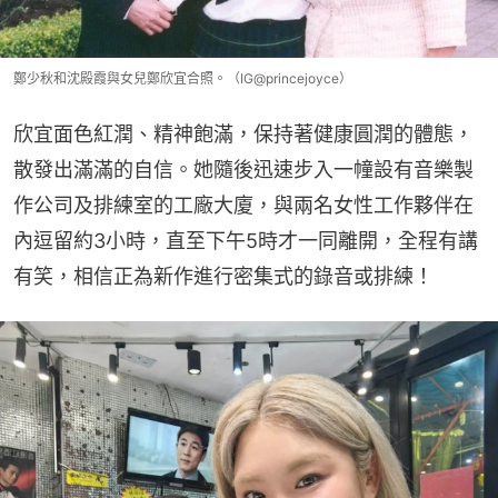
鄭少秋和沈殿霞與女兒鄭欣宜合照。（IG@princejoyce）
欣宜面色紅潤、精神飽滿，保持著健康圓潤的體態，
散發出滿滿的自信。她隨後迅速步入一幢設有音樂製
作公司及排練室的工廠大廈，與兩名女性工作夥伴在
內逗留約3小時，直至下午5時才一同離開，全程有講
有笑，相信正為新作進行密集式的錄音或排練！