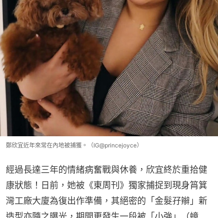
鄭欣宜近年來常在內地被捕獲。（IG@princejoyce）
經過長達三年的情緒病奮戰與休養，欣宜終於重拾健
康狀態！日前，她被《東周刊》獨家捕捉到現身筲箕
灣工廠大廈為復出作準備，其絕密的「金髮孖辮」新
造型亦隨之曝光，期間更發生一段被「小強」（蟑