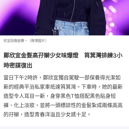
欣宜因傷退賽。（微博圖片）
鄭欣宜金髮高孖辮少女味爆燈 筲箕灣排練3小
時密謀復出
當日下午2時許，鄭欣宜獨自駕駛一部保養得光潔如
新的經典平治私家車抵達筲箕灣。下車時，她的最新
造型令人耳目一新，身穿黑色T恤搭配黑色貼身短
褲、化上淡妝，並將一頭標誌性的金髮紮成兩條高高
的孖辮，造型青春洋溢且少女感十足。