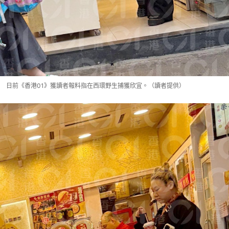
日前《香港01》獲讀者報料指在西環野生捕獲欣宜。（讀者提供）