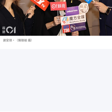
謝安琪。（陳順禎 攝）