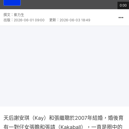
放
0:00
總
影
共
片
時
撰文：
崔力生
間
出版：
2026-06-01 09:00
更新：
2026-06-03 18:49
天后謝安琪（Kay）和張繼聰於2007年結婚，婚後育
有一對仔女張瞻和張靖（Kakaball），一直是圈中的