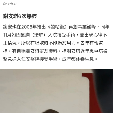
@kaytse）
謝安琪6次爆肺
謝安琪在2008年推出《囍帖街》再創事業巔峰，同年
11月她因氣胸（爆肺）入院接受手術，並出現心律不
正情況，所以在唱歌時不能過於用力。去年有報道
指，有自稱謝安琪密友爆料，指謝安琪近年患重病被
緊急送入仁安醫院接受手術，成年都休養生息。