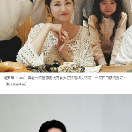
謝安琪（Kay）與老公張繼聰婚後育有大仔張瞻細女張靖，一家四口感情要好。
（IG@kaytse）