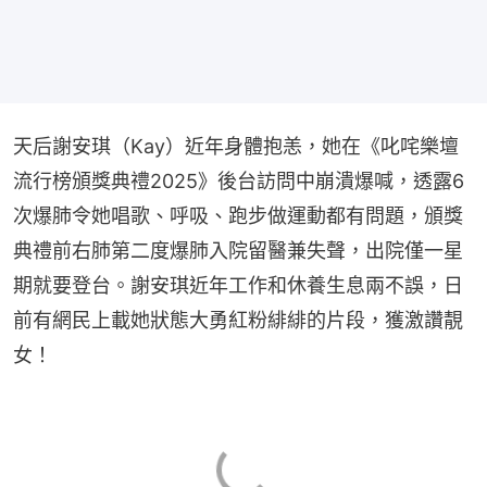
天后謝安琪（Kay）近年身體抱恙，她在《叱咤樂壇
流行榜頒獎典禮2025》後台訪問中崩潰爆喊，透露6
次爆肺令她唱歌、呼吸、跑步做運動都有問題，頒獎
典禮前右肺第二度爆肺入院留醫兼失聲，出院僅一星
期就要登台。謝安琪近年工作和休養生息兩不誤，日
前有網民上載她狀態大勇紅粉緋緋的片段，獲激讚靚
女！