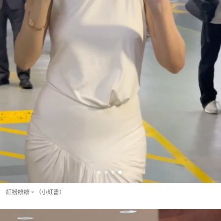
紅粉緋緋。（小紅書）