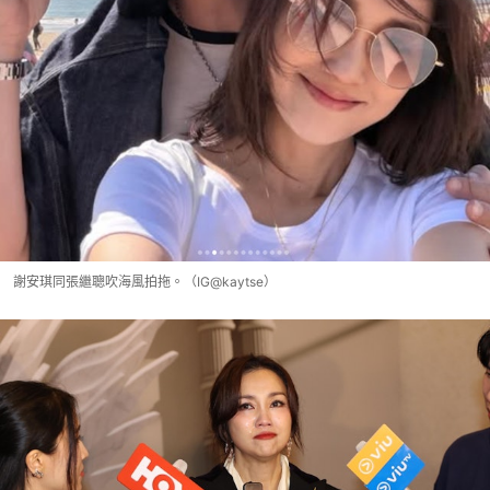
謝安琪同張繼聰吹海風拍拖。（IG@kaytse）