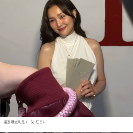
謝安琪派利是。（小紅書）