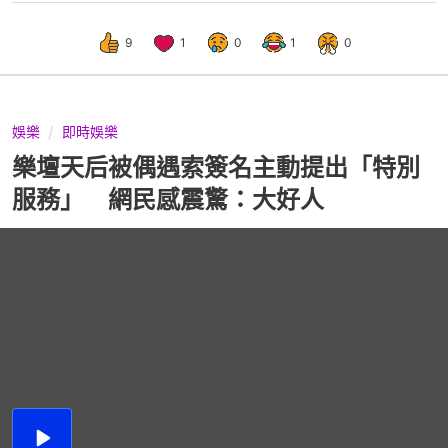
9
1
0
1
0
娛樂
即時娛樂
樂壇天后被偶遇索簽名主動提出「特別
服務」 網民感震驚：大好人
播