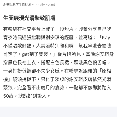
謝安琪私下生活貼地。（IG@Kaytse）
生圖展現光滑緊致肌膚
有粉絲在社交平台上載了一段短片，興奮分享自己吃
宵夜時偶遇張繼聰與謝安琪的經歷，並寫道：「Kay
不僅唱歌好聽，人美還特別隨和啊！幫我拿進去給聰
哥簽了，get到了雙簽。」從片段所見，當晚謝安琪身
穿黑色長袖上衣，搭配白色長裙，頭戴黑色鴨舌帽，
一身打扮低調卻不失少女感。在粉絲近距離的「原相
機」鏡頭捕捉下，只化了淡妝的謝安琪皮膚依然光滑
緊致，完全看不出歲月的痕跡，一點都不像即將踏入
50歲，狀態好到驚人。