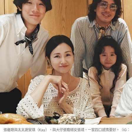
張繼聰與太太謝安琪（Kay），與大仔張瞻細女張靖，一家四口感情要好。（IG：