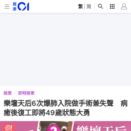
繁
|
简
娛樂
即時娛樂
樂壇天后6次爆肺入院做手術兼失聲 病
癒後復工即將49歲狀態大勇