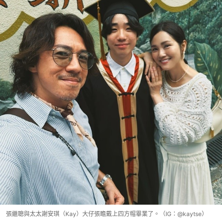
張繼聰與太太謝安琪（Kay）大仔張瞻戴上四方帽畢業了。（IG：@kaytse）