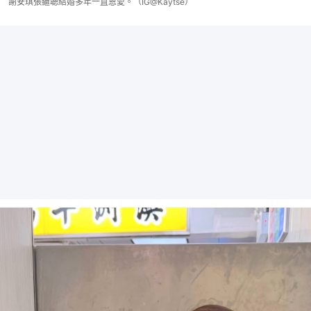
謝安琪張繼聰結婚多年一直恩愛。（IG@Kaytse）