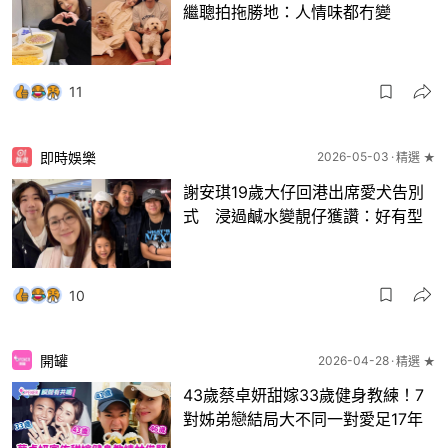
繼聰拍拖勝地：人情味都冇變
11
即時娛樂
2026-05-03
精選 ★
謝安琪19歲大仔回港出席愛犬告別
式 浸過鹹水變靚仔獲讚：好有型
10
開罐
2026-04-28
精選 ★
43歲蔡卓妍甜嫁33歲健身教練！7
對姊弟戀結局大不同一對愛足17年