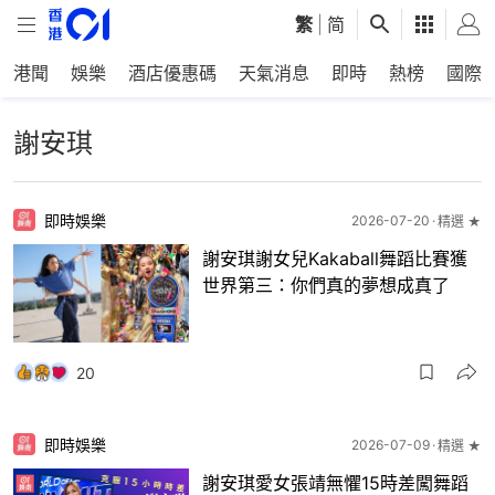
繁
|
简
港聞
娛樂
酒店優惠碼
天氣消息
即時
熱榜
國際
謝安琪
即時娛樂
2026-07-20
精選 ★
謝安琪謝女兒Kakaball舞蹈比賽獲
世界第三：你們真的夢想成真了
20
即時娛樂
2026-07-09
精選 ★
謝安琪愛女張靖無懼15時差闖舞蹈