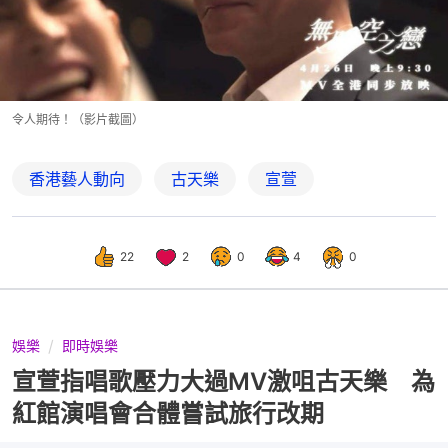
令人期待！（影片截圖）
香港藝人動向
古天樂
宣萱
22
2
0
4
0
娛樂
即時娛樂
宣萱指唱歌壓力大過MV激咀古天樂 為
紅館演唱會合體嘗試旅行改期