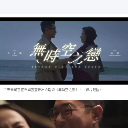
古天樂驚喜宣布與宣萱推出合唱歌《無時空之戀》。（影片截圖）