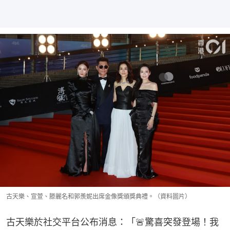
古天樂、宣萱、滕麗名和郭羨妮出席金像獎頒獎典禮。（資料圖片）
古天樂於社交平台公布消息：「🚨驚喜突發登場！​我