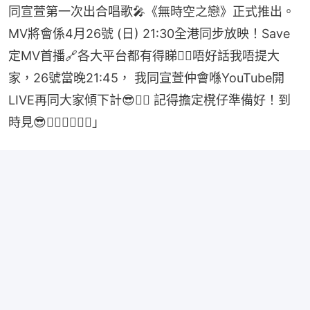
同宣萱第一次出合唱歌🎤《無時空之戀》正式推出。
MV將會係4月26號 (日) 21:30全港同步放映！Save
定MV首播🔗各大平台都有得睇👇🏿唔好話我唔提大
家，26號當晚21:45， 我同宣萱仲會喺YouTube開
LIVE再同大家傾下計😎👍🏿​ 記得擔定櫈仔準備好！到
時見😎👍🏿👍🏿👍🏿​」