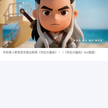
早前愚人節再宣布推出新歌《世紀大騙局》。（《世紀大騙局》MV截圖）