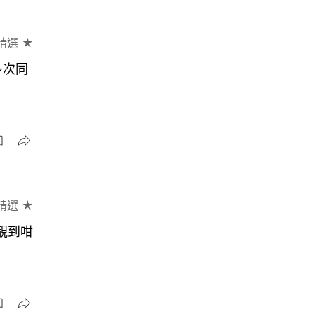
精選 ★
多次同
精選 ★
靚到咁