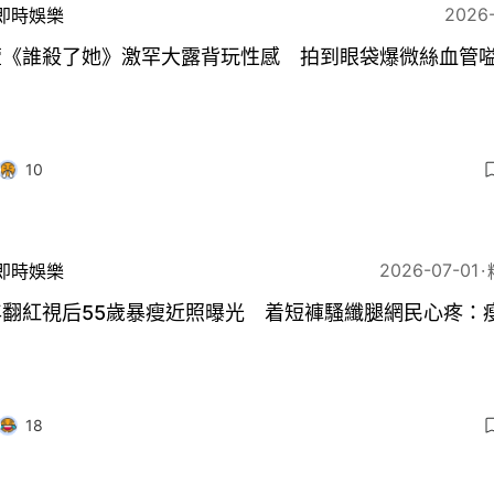
2026
即時娛樂
萱《誰殺了她》激罕大露背玩性感 拍到眼袋爆微絲血管
10
2026-07-01
即時娛樂
年翻紅視后55歲暴瘦近照曝光 着短褲騷纖腿網民心疼：
18