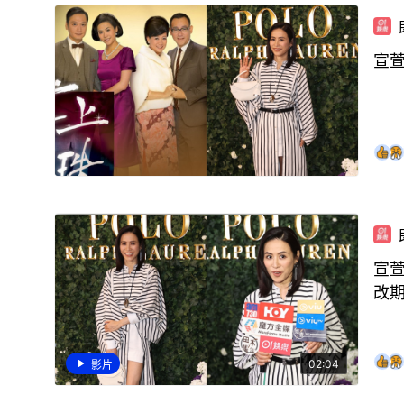
宣
宣
改
02:04
影片