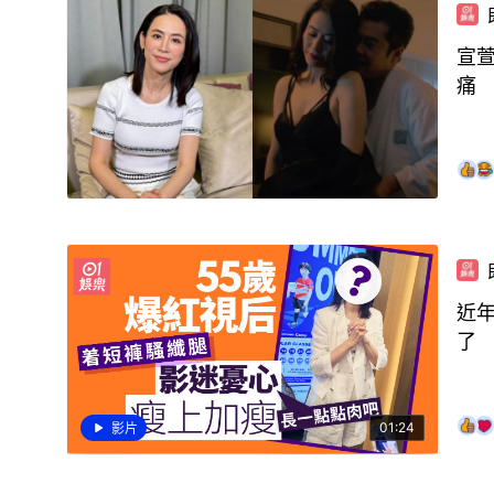
宣
痛
近
了
01:24
影片