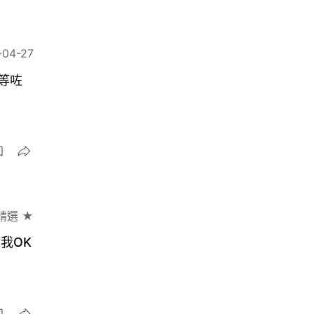
-04-27
等咗
精選 ★
我OK