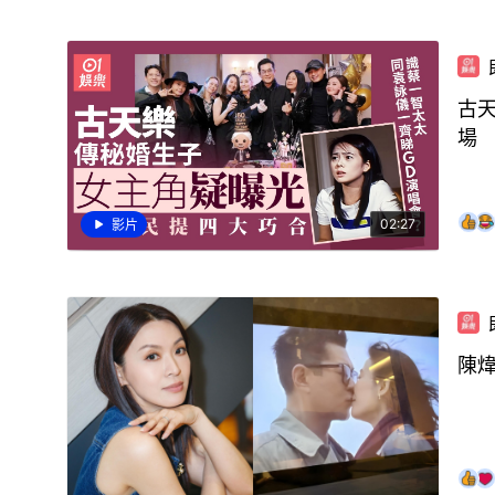
古
場
02:27
影片
陳