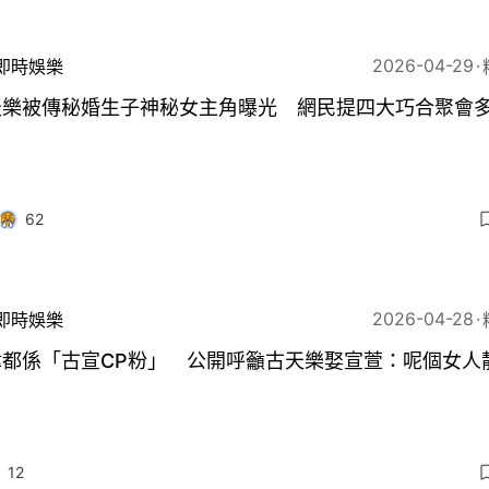
2026-04-29
即時娛樂
天樂被傳秘婚生子神秘女主角曝光 網民提四大巧合聚會
62
2026-04-28
即時娛樂
煒都係「古宣CP粉」 公開呼籲古天樂娶宣萱：呢個女人
12