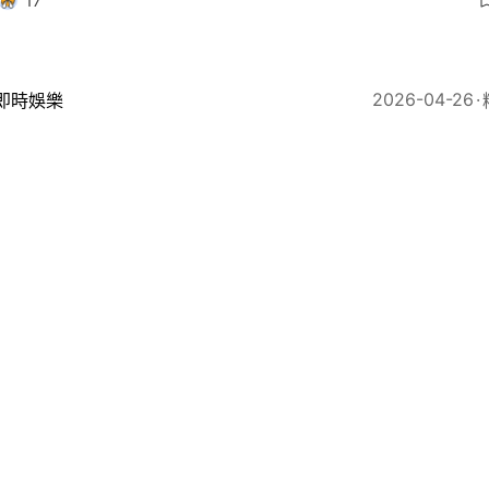
17
2026-04-26
即時娛樂
天樂激吻宣萱！ 逐格睇全新浪漫MV《無時空之戀》有彩
32
2026-04-25
即時娛樂
萱路人視角膚質狀態驚人 網民激讚：穿便服比華服漂亮