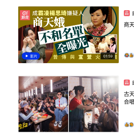
商
01:59
影片
古天
合