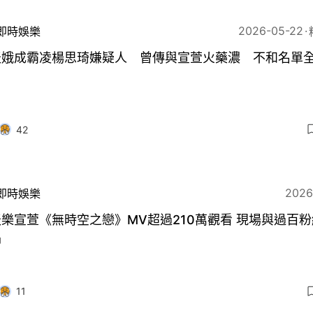
2026-05-22
即時娛樂
天娥成霸凌楊思琦嫌疑人 曾傳與宣萱火藥濃 不和名單
42
2026
即時娛樂
樂宣萱《無時空之戀》MV超過210萬觀看 現場與過百
唱
11