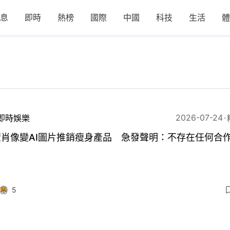
息
即時
熱榜
國際
中國
科技
生活
體
2026-07-24
即時娛樂
萱肖像變AI圖片推銷瘦身產品 急發聲明：不存在任何合
5