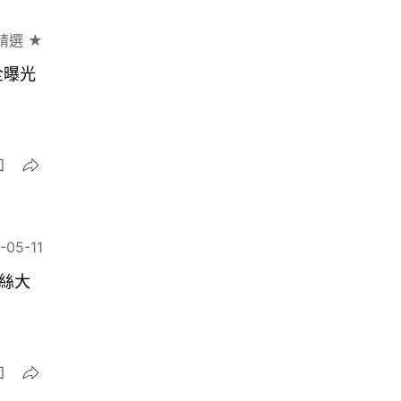
精選 ★
全曝光
-05-11
粉絲大