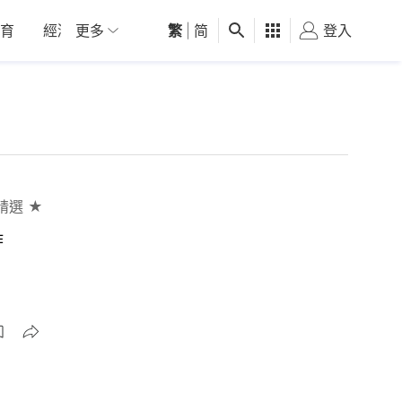
育
經濟
更多
01深圳
繁
觀點
|
简
健康
好食玩飛
登入
女
精選 ★
作