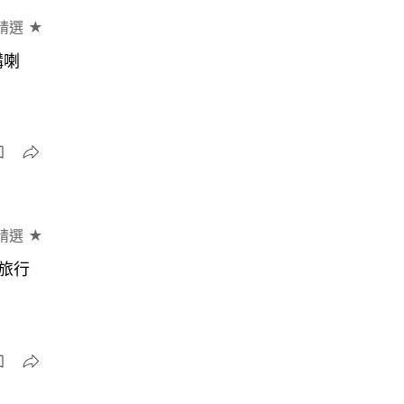
精選 ★
講喇
精選 ★
旅行