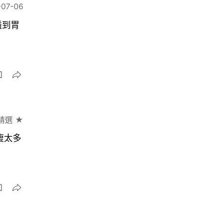
-07-06
嗌到胃
精選 ★
瘦太多