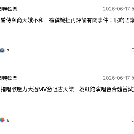
2026-06-17
即時娛樂
萱曾傳與商天娥不和 禮貌婉拒再評論有關事件：呢啲唔
7
2026-06-17
即時娛樂
萱指唱歌壓力大過MV激咀古天樂 為紅館演唱會合體嘗試
期
8