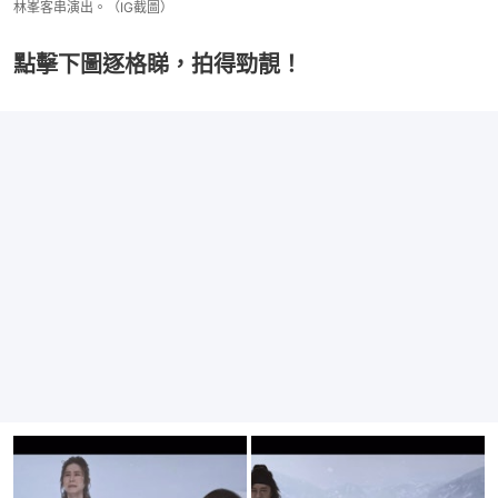
林峯客串演出。（IG截圖）
點擊下圖逐格睇，拍得勁靚！