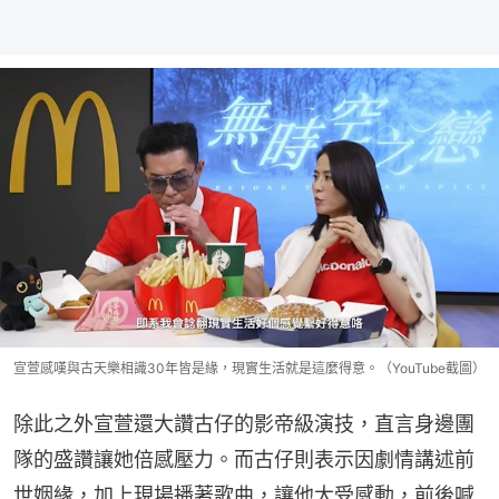
宣萱感嘆與古天樂相識30年皆是緣，現實生活就是這麼得意。（YouTube截圖）
除此之外宣萱還大讚古仔的影帝級演技，直言身邊團
隊的盛讚讓她倍感壓力。而古仔則表示因劇情講述前
世姻緣，加上現場播著歌曲，讓他大受感動，前後喊