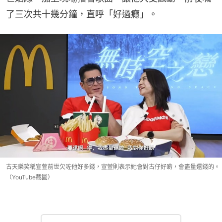
了三次共十幾分鐘，直呼「好過癮」。
古天樂笑稱宣萱前世欠咗他好多錢，宣萱則表示她會對古仔好啲，會盡量還錢的。
（YouTube截圖）