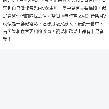
MV《無時空之戀》，竟然是由古天樂和宣萱合唱，宣
萱也自己做埋音樂MV女主角！當中更有古裝橋段，似
是講述他們的隔世之情，整個《無時空之戀》音樂MV
就似是一套微電影，溫馨浪漫又感人，最後一幕中，
古天樂和宣萱更相擁激吻！視覺和聽覺上都有十足享
受！