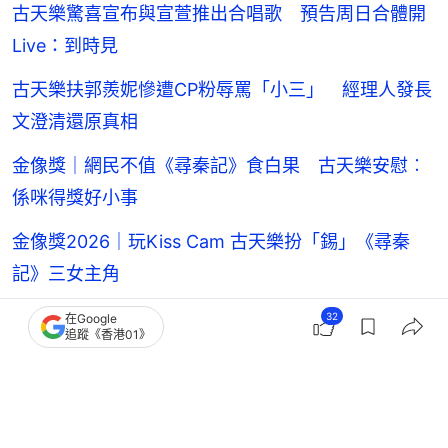
古天樂驚喜宣布與宣萱推出合唱歌 預告周日合體開
Live：到時見
古天樂扶郭羨妮慘遭CP粉辱罵「小三」 經理人發長
文澄清還原真相
金像獎｜網民不值《尋秦記》食白果 古天樂安慰︰
係咪得獎好小事
金像獎2026｜玩Kiss Cam 古天樂扮「錫」《尋秦
記》三女主角
32
在Google
追蹤《香港01》
古天樂
宣萱
香港藝人動向
13
2
0
1
2