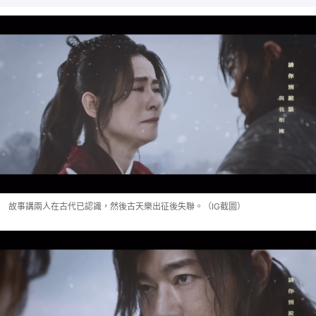
故事講兩人在古代已認識，然後古天樂出征後失聯。（IG截圖）