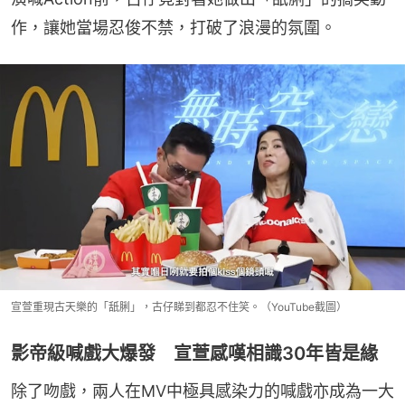
作，讓她當場忍俊不禁，打破了浪漫的氛圍。
宣萱重現古天樂的「舐脷」，古仔睇到都忍不住笑。（YouTube截圖）
影帝級喊戲大爆發 宣萱感嘆相識30年皆是緣
除了吻戲，兩人在MV中極具感染力的喊戲亦成為一大