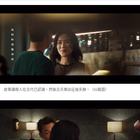
故事講兩人在古代已認識，然後古天樂出征後失聯。（IG截圖）