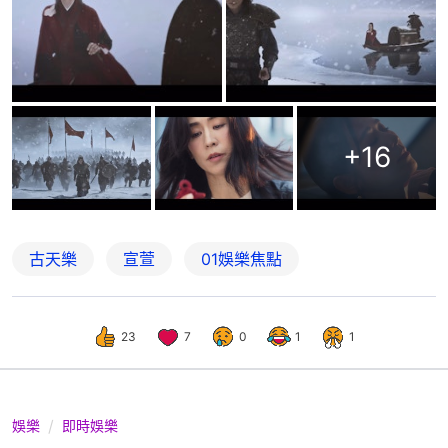
+
16
古天樂
宣萱
01娛樂焦點
23
7
0
1
1
娛樂
即時娛樂