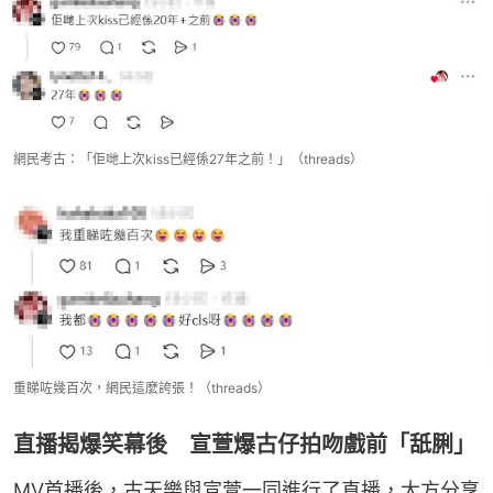
網民考古：「佢哋上次kiss已經係27年之前！」（threads）
重睇咗幾百次，網民這麼誇張！（threads）
直播揭爆笑幕後 宣萱爆古仔拍吻戲前「舐脷」
MV首播後，古天樂與宣萱一同進行了直播，大方分享