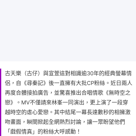
古天樂（古仔）與宣萱這對相識逾30年的經典螢幕情
侶，自《尋秦記》後一直擁有大批CP粉絲。近日兩人
再度合體接拍廣告，並驚喜推出合唱情歌《無時空之
戀》。MV不僅請來林峯一同演出，更上演了一段穿
越時空的虐心愛戀。其中結尾一幕長達數秒的相擁激
吻畫面，瞬間掀起全網熱烈討論，讓一眾盼望他們
「戲假情真」的粉絲大呼感動！