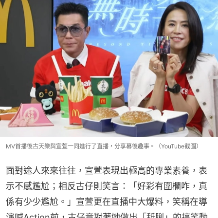
MV首播後古天樂與宣萱一同進行了直播，分享幕後趣事。（YouTube截圖）
面對途人來來往往，宣萱表現出極高的專業素養，表
示不感尷尬；相反古仔則笑言：「好彩有圍欄咋，真
係有少少尷尬。」宣萱更在直播中大爆料，笑稱在導
演喊Action前，古仔竟對著她做出「舐脷」的搞笑動