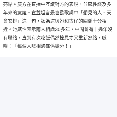
亮點。雙方在直播中互讚對方的表現，並感性談及多
年來的友誼。宣萱坦言最喜歡歌詞中「想見的人、天
會安排」這一句，認為這與她和古仔的關係十分相
近。她感性表示兩人相識30多年，中間曾有十幾年沒
有聯絡，直到有次吃飯偶然撞見才又重新熟絡，感
嘆：「每個人嘅相遇都係緣分！」