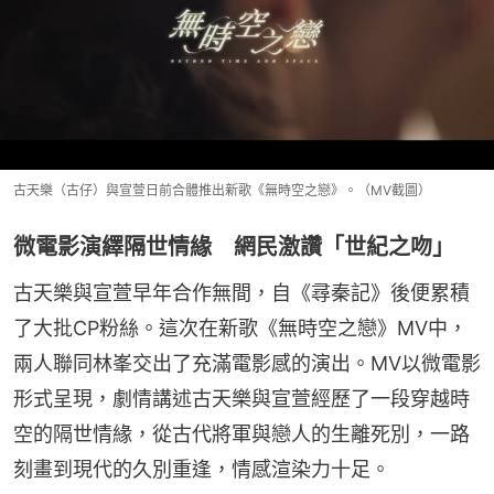
古天樂（古仔）與宣萱日前合體推出新歌《無時空之戀》。（MV截圖）
微電影演繹隔世情緣 網民激讚「世紀之吻」
古天樂與宣萱早年合作無間，自《尋秦記》後便累積
了大批CP粉絲。這次在新歌《無時空之戀》MV中，
兩人聯同林峯交出了充滿電影感的演出。MV以微電影
形式呈現，劇情講述古天樂與宣萱經歷了一段穿越時
空的隔世情緣，從古代將軍與戀人的生離死別，一路
刻畫到現代的久別重逢，情感渲染力十足。