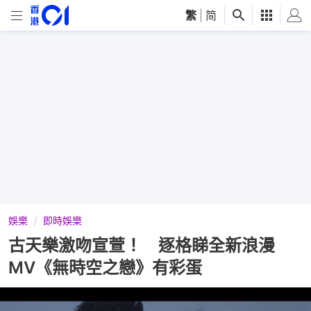
繁
|
简
娛樂
即時娛樂
古天樂激吻宣萱！ 逐格睇全新浪漫
MV《無時空之戀》有彩蛋