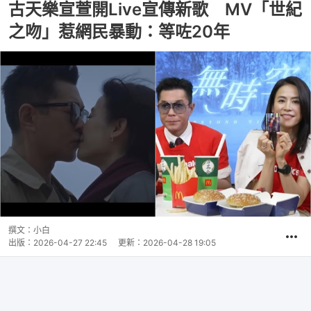
古天樂宣萱開Live宣傳新歌 MV「世紀
之吻」惹網民暴動：等咗20年
撰文：
小白
出版：
2026-04-27 22:45
更新：
2026-04-28 19:05