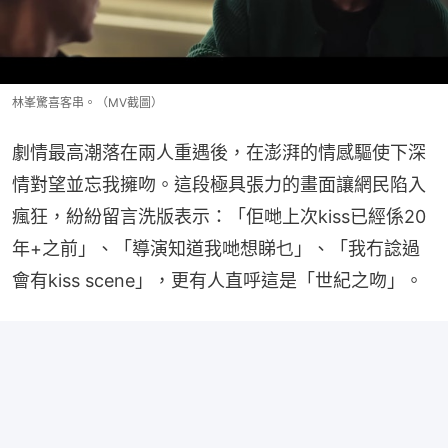
林峯驚喜客串。（MV截圖）
劇情最高潮落在兩人重遇後，在澎湃的情感驅使下深
情對望並忘我擁吻。這段極具張力的畫面讓網民陷入
瘋狂，紛紛留言洗版表示：「佢哋上次kiss已經係20
年+之前」、「導演知道我哋想睇乜」、「我冇諗過
會有kiss scene」，更有人直呼這是「世紀之吻」。