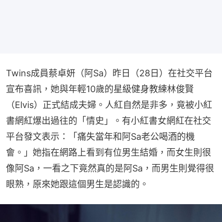
Twins成員蔡卓妍（阿Sa）昨日（28日）在社交平台
宣布喜訊，她與年輕10歲的星級健身教練林俊賢
（Elvis）正式結成夫婦。人紅自然是非多，竟被小紅
書網紅爆出過往的「情史」。有小紅書女網紅在社交
平台發文表示：「痛失當年和阿Sa老公喝酒的機
會。」她指在網路上看到有位男生結婚，而女生則很
像阿Sa，一看之下竟然真的是阿Sa，而男生則覺得很
眼熟，原來她跟這個男生是認識的。