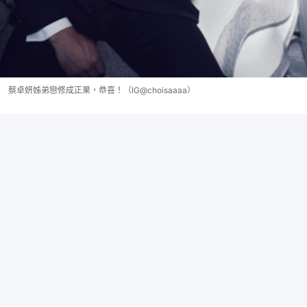
蔡卓妍姊弟戀修成正果，恭喜！（IG@choisaaaa）