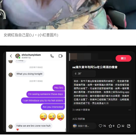
女網紅指自己是DJ。(小紅書圖片)