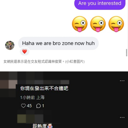
女網民還表示是在交友程式認識林俊賢。(小紅書圖片)