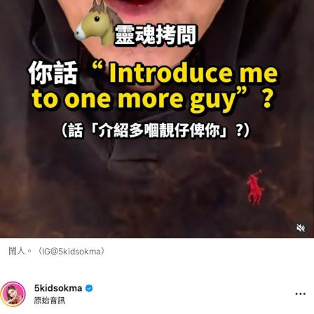
鬧人。（IG@5kidsokma）