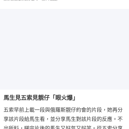
馬生見五索見靚仔「眼火爆」
五索早前上載一段與俄羅斯靚仔約會的片段，她再分
享該片段給馬生看，並分享馬生對該片段的反應。不
出所料，睇完片後的馬生又好氣又好笑。從五索分享