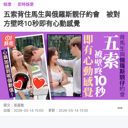
娛樂
即時娛樂
五索背住馬生與俄羅斯靚仔約會 被對
方壁咚10秒即有心動感覺
撰文：
張嘉敏
出版：
2026-05-14 15:00
更新：
2026-05-14 15:50