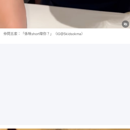
仲問五索：「係咪short㗎你？」（IG@5kidsokma）