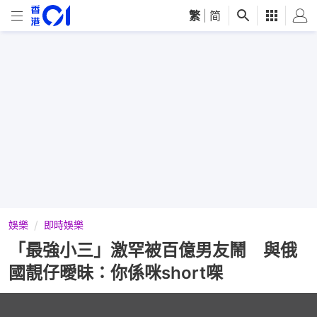
繁
|
简
娛樂
即時娛樂
「最強小三」激罕被百億男友鬧 與俄
國靚仔曖昧：你係咪short㗎