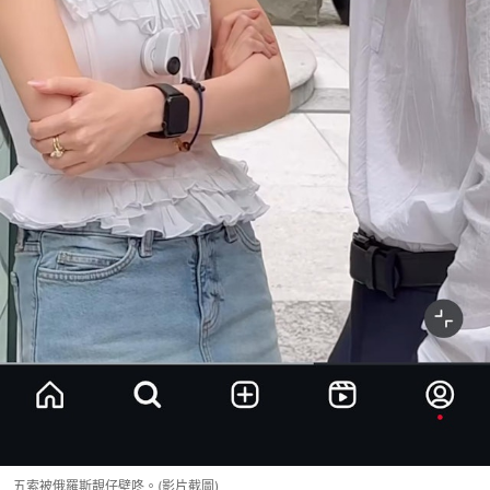
五索被俄羅斯靚仔壁咚。(影片截圖)