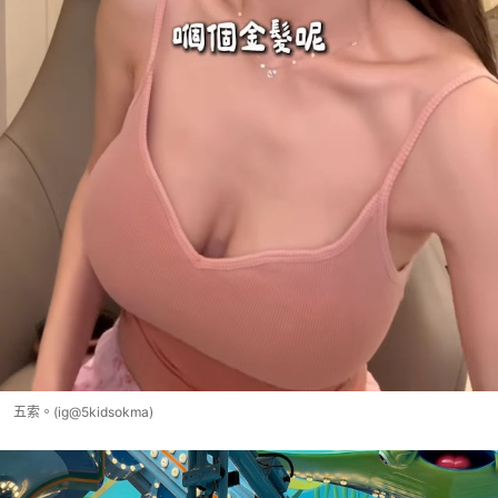
五索。(ig@5kidsokma)