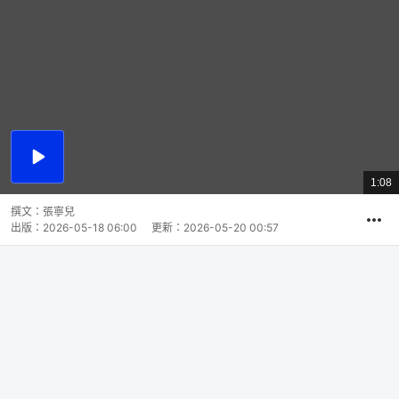
播
放
1:08
總
影
共
片
時
撰文：
張寧兒
間
出版：
2026-05-18 06:00
更新：
2026-05-20 00:57