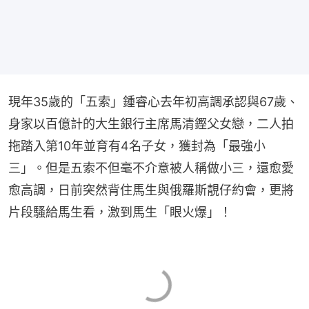
現年35歲的「五索」鍾睿心去年初高調承認與67歲、
身家以百億計的大生銀行主席馬清鏗父女戀，二人拍
拖踏入第10年並育有4名子女，獲封為「最強小
三」。但是五索不但毫不介意被人稱做小三，還愈愛
愈高調，日前突然背住馬生與俄羅斯靚仔約會，更將
片段騷給馬生看，激到馬生「眼火爆」！