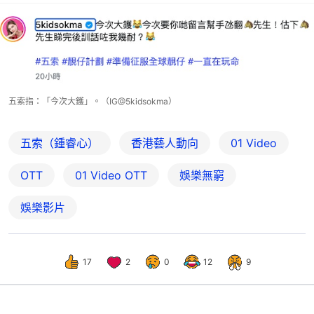
五索指：「今次大鑊」。（IG@5kidsokma）
五索（鍾睿心）
香港藝人動向
01 Video
OTT
01‌ ‌Video‌ ‌OTT
娛樂無窮
娛樂影片
17
2
0
12
9