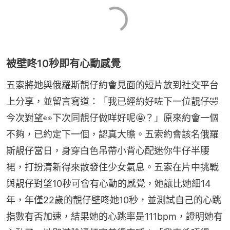
被壁咚10秒即有心動感覺
五索將她與俄羅斯靚仔約會見面的短片放到社交平台
上分享，並留言寫道：「我已經約好咗下一位靚仔🤣
今次對望👀下次同靚仔做咩好呢🤩？」原來約會一個
不夠，已約定下一個，認真大膽。五索約會該名俄羅
斯靚仔當日，身穿白色吊帶小背心配迷你牛仔半腰
裙，打扮清新得來散發住少女氣息。五索在片中挑戰
與靚仔對望10秒可會有心動的感覺，她讓比她細14
年，年僅22歲的靚仔壁咚她10秒，並測試自己的心跳
指數有否加速，結果她的心跳率是111bpm，證明她有