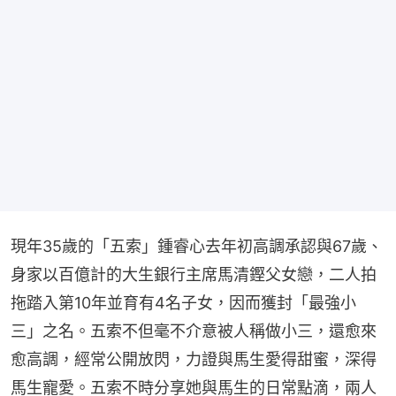
現年35歲的「五索」鍾睿心去年初高調承認與67歲、
身家以百億計的大生銀行主席馬清鏗父女戀，二人拍
拖踏入第10年並育有4名子女，因而獲封「最強小
三」之名。五索不但毫不介意被人稱做小三，還愈來
愈高調，經常公開放閃，力證與馬生愛得甜蜜，深得
馬生寵愛。五索不時分享她與馬生的日常點滴，兩人