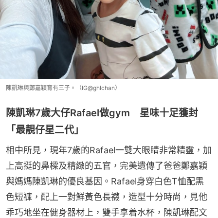
陳凱琳與鄭嘉穎育有三子。（IG@ghlchan）
陳凱琳7歲大仔Rafael做gym 星味十足獲封
「最靚仔星二代」
相中所見，現年7歲的Rafael一雙大眼睛非常精靈，加
上高挺的鼻樑及精緻的五官，完美遺傳了爸爸鄭嘉穎
與媽媽陳凱琳的優良基因。Rafael身穿白色T恤配黑
色短褲，配上一對鮮黃色長襪，造型十分時尚，見他
乖巧地坐在健身器材上，雙手拿着水杯，陳凱琳配文