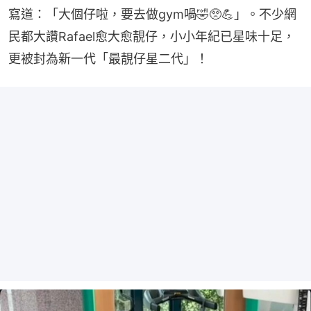
寫道：「大個仔啦，要去做gym喎🤣🥺💪」。不少網
民都大讚Rafael愈大愈靚仔，小小年紀已星味十足，
更被封為新一代「最靚仔星二代」！