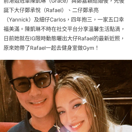
前港姐冠軍陳凱琳（Grace）與鄭嘉穎結婚後，先後
誕下大仔鄭承悅（Rafael）、二仔鄭承亮
（Yannick）及細仔Carlos，四年抱三，一家五口幸
福美滿。陳凱琳不時在社交平台分享溫馨生活點滴，
日前她就在IG限時動態曬出大仔Rafael的最新近照，
原來她帶了Rafael一起去健身室做Gym！