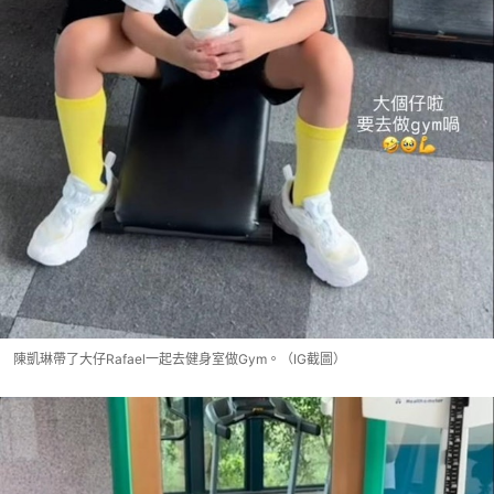
陳凱琳帶了大仔Rafael一起去健身室做Gym。（IG截圖）