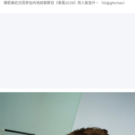
陳凱琳近日因參加內地綜藝節目《乘風2026》而人氣急升。（IG@ghlchan）