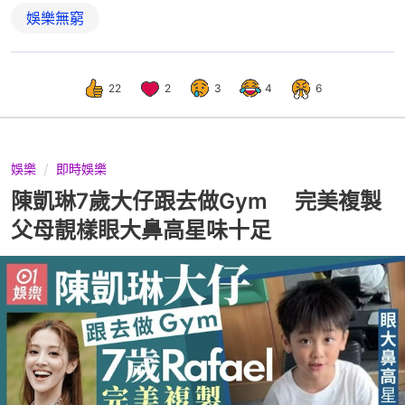
娛樂無窮
22
2
3
4
6
娛樂
即時娛樂
陳凱琳7歲大仔跟去做Gym 完美複製
父母靚樣眼大鼻高星味十足