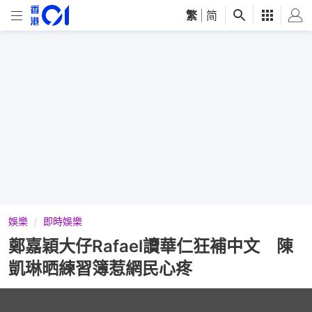
繁
|
简
娛樂
即時娛樂
鄭嘉穎大仔Rafael讀華仁狂補中文 陳
凱琳晒練習簿惹網民心疼