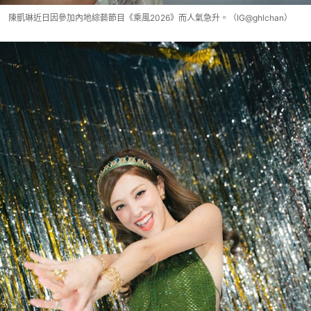
陳凱琳近日因參加內地綜藝節目《乘風2026》而人氣急升。（IG@ghlchan）