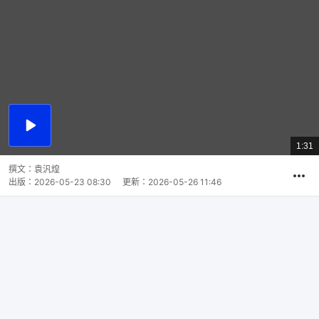
播
放
1:31
總
影
共
片
時
撰文：
袁汎煌
間
出版：
2026-05-23 08:30
更新：
2026-05-26 11:46