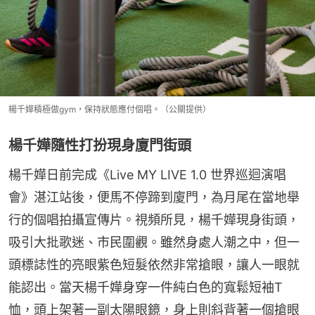
楊千嬅積極做gym，保持狀態應付個唱。（公關提供）
楊千嬅隨性打扮現身廈門街頭
楊千嬅日前完成《Live MY LIVE 1.0 世界巡迴演唱
會》湛江站後，便馬不停蹄到廈門，為月尾在當地舉
行的個唱拍攝宣傳片。視頻所見，楊千嬅現身街頭，
吸引大批歌迷、市民圍觀。雖然身處人潮之中，但一
頭標誌性的亮眼紫色短髮依然非常搶眼，讓人一眼就
能認出。當天楊千嬅身穿一件純白色的寬鬆短袖T
恤，頭上架著一副太陽眼鏡，身上則斜背著一個搶眼