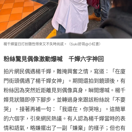
楊千嬅當日打扮隨性得來又不失時尚感。（Suki舒哥@小紅書）
粉絲驚見偶像激動爆喊 千嬅六字神回
拍片網民偶遇楊千嬅，難掩興奮之情，寫道：「在廈
門街頭偶遇了楊千嬅女神」。期間還拍到鏡頭後，有
粉絲因為突然近距離見到偶像真身，瞬間爆喊。楊千
嬅見狀隨即停下腳步，並轉過身來跟該粉絲說「不要
哭」，接著再補一句：「我還在，你哭啥」。這簡單
的六個字，引來網民熱議。有人認為楊千嬅當時的表
情和語氣，略嫌擺出了一副「嫌棄」的樣子；但也有