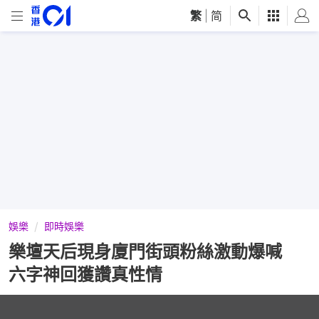
繁
|
简
娛樂
即時娛樂
樂壇天后現身廈門街頭粉絲激動爆喊
六字神回獲讚真性情