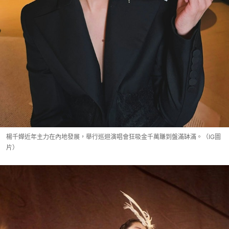
楊千嬅近年主力在內地發展，舉行巡迴演唱會狂吸金千萬賺到盤滿缽滿。（IG圖
片）