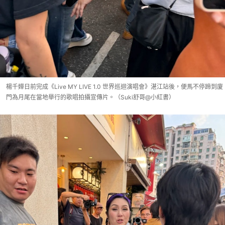
楊千嬅日前完成《Live MY LIVE 1.0 世界巡迴演唱會》湛江站後，便馬不停蹄到廈
門為月尾在當地舉行的歌唱拍攝宣傳片。（Suki舒哥@小紅書）