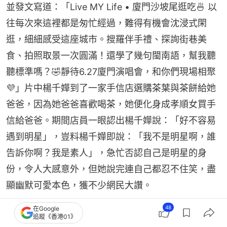
並發文寫道：「Live MY Life • 廈門沙坡尾逛吃🍜 以
往每次來這裡都是匆忙經過，難得有機會沈浸式閑
逛，細細感受這座城市。搜羅伴手禮、探詢街巷美
食、拍照取景一次圓滿！還學了幾句閩南語，幫我聽
聽標準嗎？🤣靜待6.27廈門演唱會，和你們現場相聚
💜」片中楊千嬅到了一家手信店選購茶葉與茶餅給她
爸爸，因為她爸爸喜歡喝茶，她便化身成孝順女買手
信給爸爸。期間店員一眼認出楊千嬅說：「好不容易
遇到明星」，豈料楊千嬅即說：「我不是明星啊，誰
告訴你啊？我是素人」，急忙否認自己是明星的身
份，令人大感意外，但她說完連自己都忍不住笑，盡
顯幽默可愛本色，獲不少網民大讚。
48
在Google
追蹤《香港01》