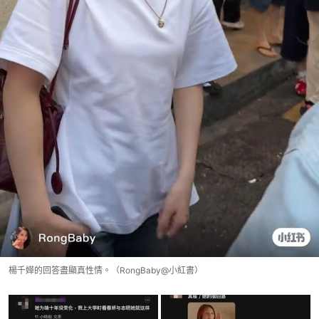
楊千嬅的回答盡顯真性情。（RongBaby@小紅書）