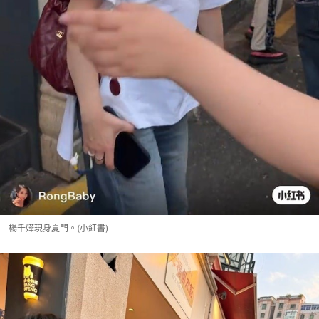
楊千嬅現身夏門。(小紅書)