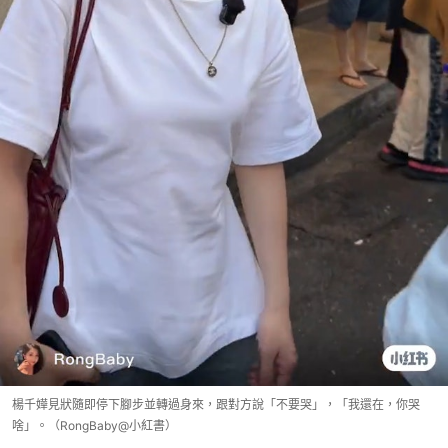
楊千嬅見狀隨即停下腳步並轉過身來，跟對方說「不要哭」，「我還在，你哭
啥」。（RongBaby@小紅書）