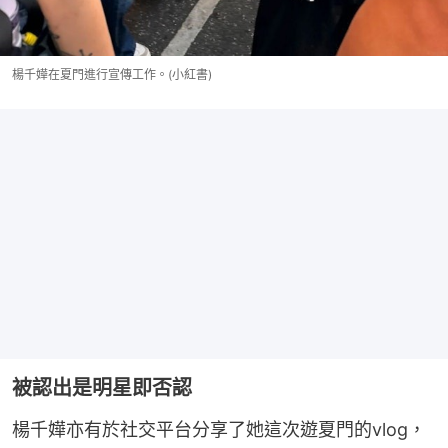
楊千嬅在夏門進行宣傳工作。(小紅書)
被認出是明星即否認
楊千嬅亦有於社交平台分享了她這次遊夏門的vlog，