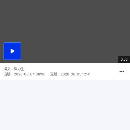
播
放
0:56
總
影
共
片
時
撰文：
崔力生
間
出版：
2026-06-04 08:00
更新：
2026-06-05 12:41