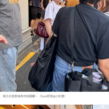
吸引大批粉絲和市民圍觀。（Suki舒哥@小紅書）