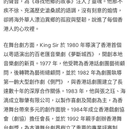
的聲音，為《尋找他鄉的故事》注入了靈魂。他那不
疾不徐、充滿歷史滄桑感的語調，沒有刻意的煽情，
卻將海外華人漂泊異鄉的孤寂與堅韌，說進了每個香
港人的心坎裡。
在舞台劇方面，King Sir 於 1980 年導演了香港首個
以粵語演出的百老匯音樂劇《夢斷城西》，開創本地
音樂劇的新頁。1977 年，他受聘為香港話劇團藝術顧
問，後轉聘為藝術總顧問，並於 1982 年為劇團執導
第一齣大型創作劇《側門》，與香港話劇團建立了長
達數十年的深厚合作關係。1983 年，他與張之珏、海
滴成立聯肇有限公司，以製作喜劇及鬧劇為主，為香
港舞台帶來多元的創作面貌。1984年成立香港戲劇協
會（劇協）擔任會長，並於 1992 年親手創辦香港舞
台劇獎，為本港舞台劇界樹立了重要的專業評審制