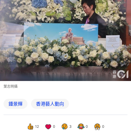
葉志明攝
鍾景輝
香港藝人動向
12
0
3
0
0