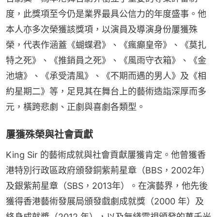
度，此獎項至今仍是業界最具公信力的年度盛事。他
本人亦多次榮獲該獎項，以演員及導演身份屢獲殊
榮，代表作涵蓋《蝴蝶君》、《瘋癲皇帝》、《莫扎
特之死》、《推銷員之死》、《風雨守衣箱》、《金
池塘》、《承受清風》、《不期而遇的男人》及《相
約星期二》等，足見其在舞台上的藝術造詣深厚而多
元，橫跨悲劇、正劇與喜劇各類型。
屢獲殊榮與社會貢獻
King Sir 的藝術成就與社會貢獻屢獲肯定。他曾獲香
港特別行政區政府頒發銅紫荊星章（BBS，2002年）
及銀紫荊星章（SBS，2013年）。在演藝界，他先後
獲得香港藝術發展局頒發戲劇成就獎（2000 年）及
終身成就獎（2012 年），以及無綫電視頒發的萬千光