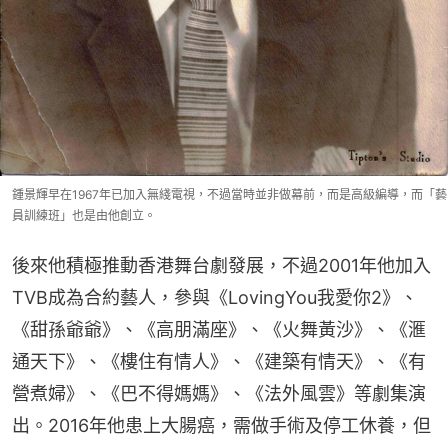
鍾景輝早在1967年已加入無綫電視，不過當時並非做幕前，而是高級編導，而「藝
員訓練班」也是由他創立。
後來他積極推動香港舞台劇發展，不過2001年他加入
TVB成為合約藝人，參與《LovingYou我愛你2》、
《甜孫爺爺》、《高朋滿座》、《火舞黃沙》、《滙
通天下》、《樓住有情人》、《建築有情天》、《有
營煮婦》、《巴不得媽媽》、《法外風雲》等劇集演
出。2016年他患上大腸癌，需做手術及停工休養，但