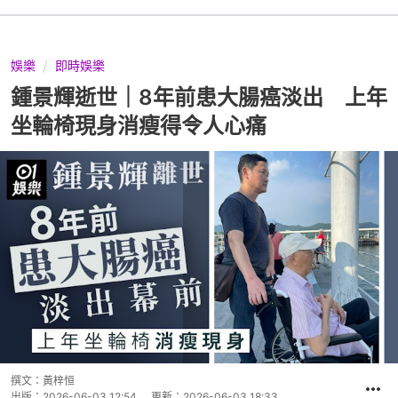
娛樂
即時娛樂
鍾景輝逝世｜8年前患大腸癌淡出 上年
坐輪椅現身消瘦得令人心痛
撰文：
黃梓恒
出版：
2026-06-03 12:54
更新：
2026-06-03 18:33