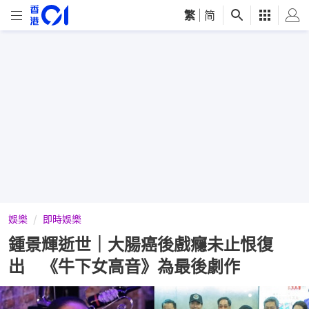
繁
|
简
娛樂
即時娛樂
鍾景輝逝世｜大腸癌後戲癮未止恨復
出 《牛下女高音》為最後劇作