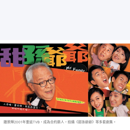
鍾景輝2001年重返TVB，成為合約藝人，拍攝《甜孫爺爺》等多套劇集。