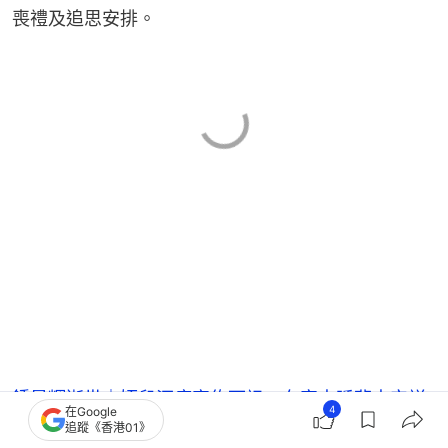
喪禮及追思安排。
鍾景輝逝世｜姪兒沉痛宣佈死訊：在家中睡夢中安詳
4
在Google
離世
追蹤《香港01》