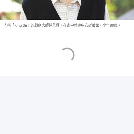
人稱「King Sir」的戲劇大師鍾景輝，在家中睡夢中安詳離世，享年89歲。