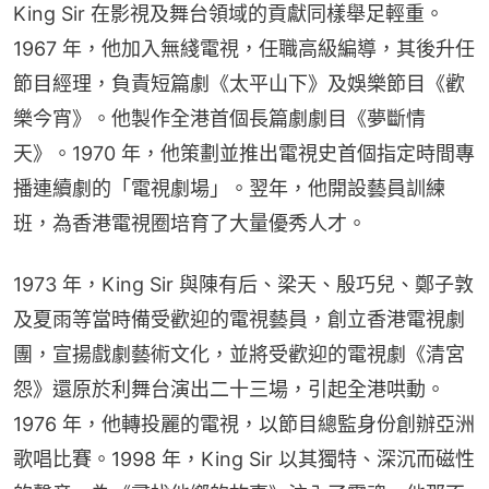
King Sir 在影視及舞台領域的貢獻同樣舉足輕重。
1967 年，他加入無綫電視，任職高級編導，其後升任
節目經理，負責短篇劇《太平山下》及娛樂節目《歡
樂今宵》。他製作全港首個長篇劇劇目《夢斷情
天》。1970 年，他策劃並推出電視史首個指定時間專
播連續劇的「電視劇場」。翌年，他開設藝員訓練
班，為香港電視圈培育了大量優秀人才。
1973 年，King Sir 與陳有后、梁天、殷巧兒、鄭子敦
及夏雨等當時備受歡迎的電視藝員，創立香港電視劇
團，宣揚戲劇藝術文化，並將受歡迎的電視劇《清宮
怨》還原於利舞台演出二十三場，引起全港哄動。
1976 年，他轉投麗的電視，以節目總監身份創辦亞洲
歌唱比賽。1998 年，King Sir 以其獨特、深沉而磁性