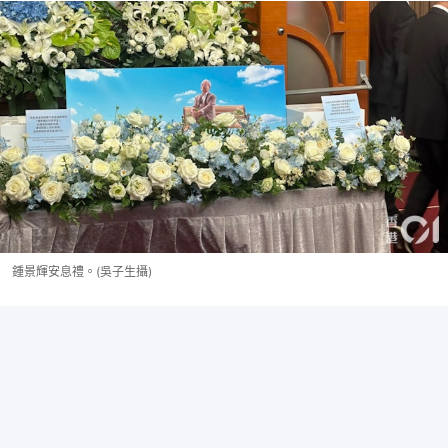
鍾景輝安息禮。(吳子生攝)