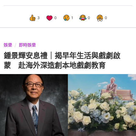
3
0
1
0
0
娛樂
即時娛樂
鍾景輝安息禮｜揭早年生活與戲劇啟
蒙 赴海外深造創本地戲劇教育