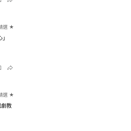
精選 ★
心」
精選 ★
戲劇教