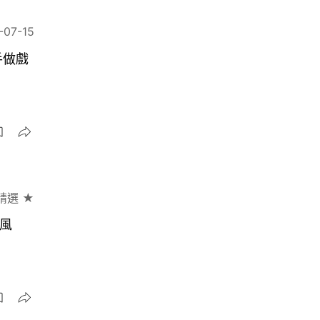
-07-15
手做戲
精選 ★
城風