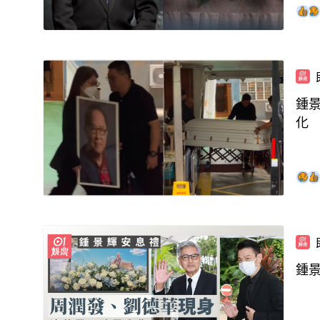
鍾
化
鍾