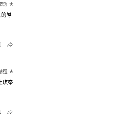
精選 ★
大的導
精選 ★
杜琪峯