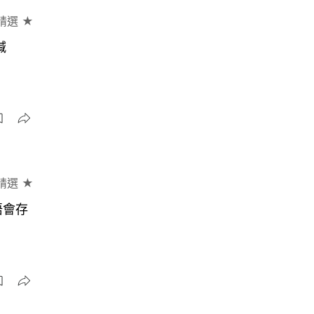
精選 ★
爆喊
精選 ★
唔會存