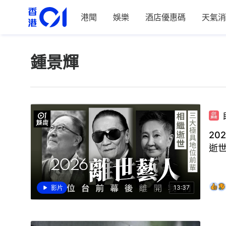
港聞
娛樂
酒店優惠碼
天氣消
鍾景輝
20
逝
13:37
影片