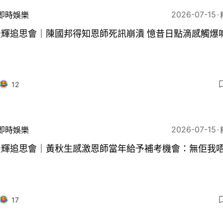
2026-07-15
即時娛樂
鍾景輝追思會｜陳國邦得知恩師死訊崩潰 憶昔日點滴感觸
12
2026-07-15
即時娛樂
景輝追思會｜黃秋生感激恩師當年給予補考機會：無佢我
17