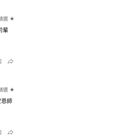
精選 ★
偉大前輩
精選 ★
蒙恩師