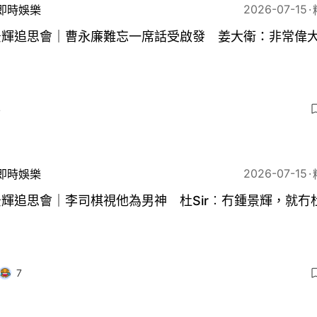
2026-07-15
即時娛樂
景輝追思會｜曹永廉難忘一席話受啟發 姜大衛：非常偉
4
2026-07-15
即時娛樂
輝追思會｜李司棋視他為男神 杜Sir︰冇鍾景輝，就冇
7