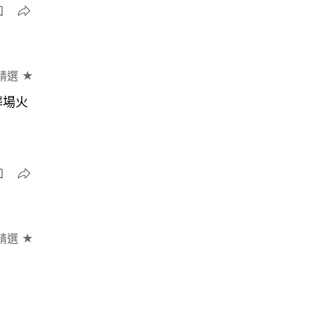
精選 ★
葬場火
精選 ★