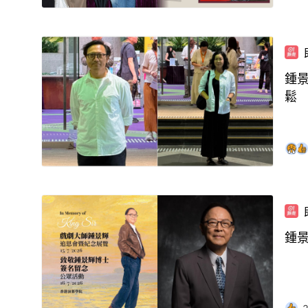
鍾
鬆
鍾景