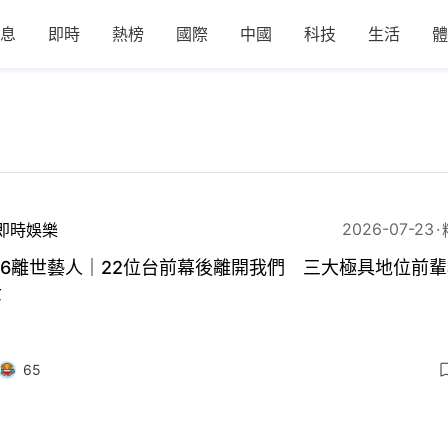
息
即時
熱榜
國際
中國
科技
生活
體
2026-07-23
即時娛樂
26離世藝人｜22位台前幕後離開我們 三大極具地位前
世
65