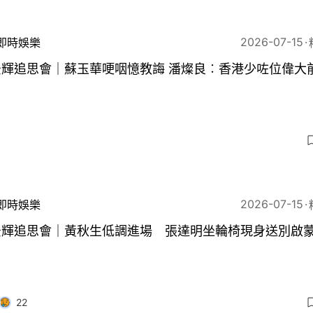
2026-07-15
即時娛樂
鍾景輝追思會｜蘇玉華哽咽憶教誨 潘燦良︰香港少咗位
2026-07-15
即時娛樂
景輝追思會｜黃秋生低調進場 張達明坐輪椅現身送別啟
22