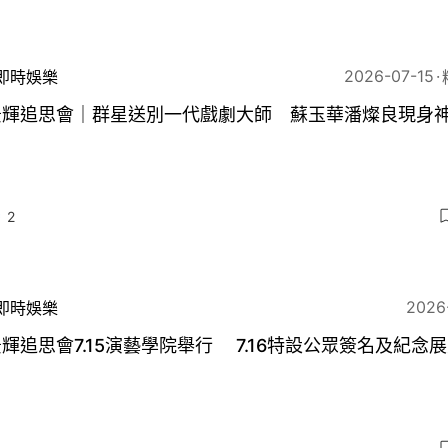
2026-07-15
即時娛樂
景輝追思會｜群星送別一代戲劇大師 蘇玉華潘燦良現身
2
2026
即時娛樂
輝追思會7.15演藝學院舉行 7.16特設公眾簽名及紀念