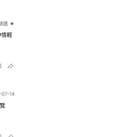
精選 ★
神情輕
-07-14
展覽