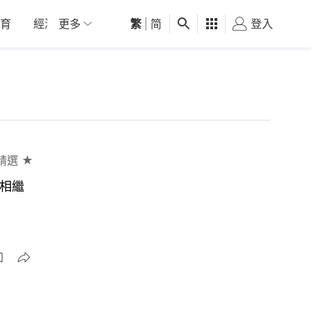
育
經濟
更多
01深圳
繁
觀點
|
简
健康
好食玩飛
登入
女
精選 ★
輩相繼