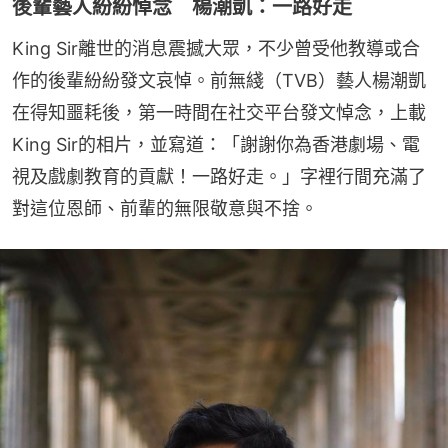
後輩藝人紛紛悼念 楊潮凱：一路好走
King Sir離世的消息震撼大眾，不少曾受他教導或合
作的後輩紛紛發文哀悼。前無綫（TVB）藝人楊潮凱
在得知噩耗後，第一時間在社交平台發文悼念，上載
King Sir的相片，並寫道：「謝謝你為香港劇場、電
視及戲劇教育的貢獻！一路好走。」字裡行間充滿了
對這位恩師、前輩的無限敬意與不捨。