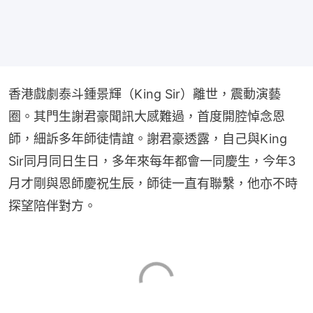
香港戲劇泰斗鍾景輝（King Sir）離世，震動演藝
圈。其門生謝君豪聞訊大感難過，首度開腔悼念恩
師，細訴多年師徒情誼。謝君豪透露，自己與King 
Sir同月同日生日，多年來每年都會一同慶生，今年3
月才剛與恩師慶祝生辰，師徒一直有聯繫，他亦不時
探望陪伴對方。