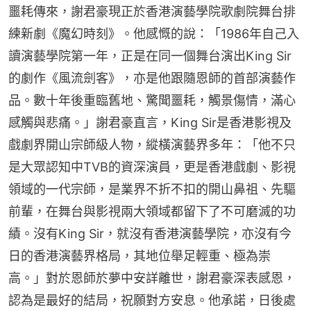
噩耗傳來，謝君豪現正於香港演藝學院歌劇院舞台排
練新劇《魔幻時刻》。他感慨的說：「1986年自己入
讀演藝學院第一年，正是在同一個舞台演出King Sir
的劇作《風流劍客》，亦是他跟隨恩師的首部演藝作
品。數十年後重臨舊地、驚聞噩耗，觸景傷情，滿心
感觸與悲痛。」謝君豪直言，King Sir是香港影視及
戲劇界開山宗師級人物，縱橫演藝界多年：「他不只
是大眾認知中TVB的資深演員，更是香港戲劇、影視
領域的一代宗師，是業界不折不扣的開山鼻祖、先驅
前輩，在舞台與影視兩大領域都留下了不可磨滅的功
績。沒有King Sir，就沒有香港演藝學院，亦沒有今
日的香港演藝界格局，其地位舉足輕重、極為崇
高。」對於恩師於夢中安詳離世，謝君豪深表感恩，
認為是最好的結局，祝願對方安息。他承諾，日後處