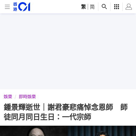
繁
|
简
娛樂
即時娛樂
鍾景輝逝世｜謝君豪悲痛悼念恩師 師
徒同月同日生日：一代宗師