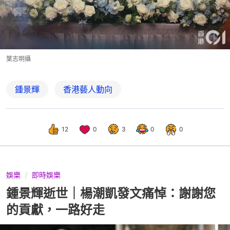
葉志明攝
鍾景輝
香港藝人動向
12
0
3
0
0
娛樂
即時娛樂
鍾景輝逝世｜楊潮凱發文痛悼：謝謝您
的貢獻，一路好走