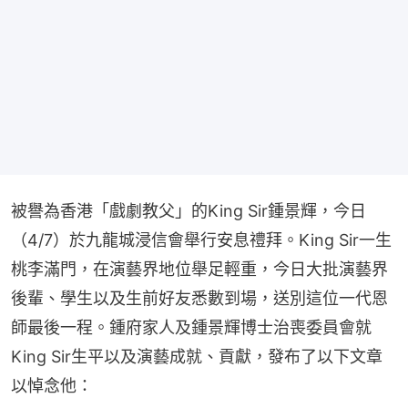
被譽為香港「戲劇教父」的King Sir鍾景輝，今日
（4/7）於九龍城浸信會舉行安息禮拜。King Sir一生
桃李滿門，在演藝界地位舉足輕重，今日大批演藝界
後輩、學生以及生前好友悉數到場，送別這位一代恩
師最後一程。鍾府家人及鍾景輝博士治喪委員會就
King Sir生平以及演藝成就、貢獻，發布了以下文章
以悼念他：