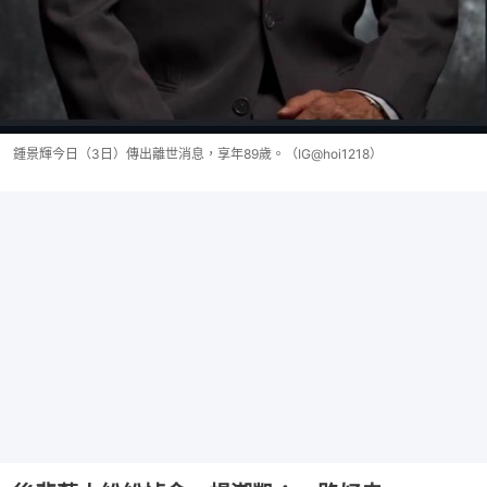
鍾景輝今日（3日）傳出離世消息，享年89歲。（IG@hoi1218）