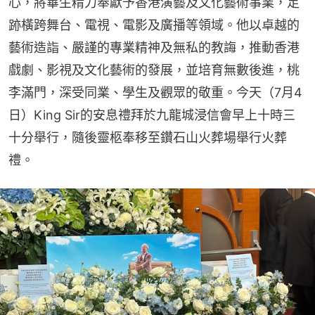
心，將畢生精力奉獻予香港演藝及文化藝術事業，足
跡橫跨舞台、電視、電影及廣播等領域。他以卓越的
藝術造詣、嚴謹的專業精神及無私的教誨，推動香港
戲劇、影視及文化藝術的發展，並培育無數後進，桃
李滿門，深受同業、學生及觀眾的敬重。今天（7月4
日）King Sir的安息禮拜於九龍城浸信會早上十時三
十分舉行，隨後靈柩奉移至鑽石山火葬場舉行火葬
禮。