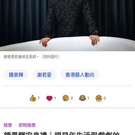
謝君豪悲痛悼念恩師。（資料圖片）
鍾景輝
謝君豪
香港藝人動向
7
1
3
1
0
娛樂
即時娛樂