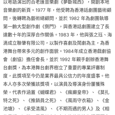
以粵語演出的百老匯音樂劇《夢斷城西》，開創本地
音樂劇的新頁。1977 年，他受聘為香港話劇團藝術顧
問，後轉聘為藝術總顧問，並於 1982 年為劇團執導
第一齣大型創作劇《側門》，與香港話劇團建立了長
達數十年的深厚合作關係。1983 年，他與張之珏、海
滴成立聯肇有限公司，以製作喜劇及鬧劇為主，為香
港舞台帶來多元的創作面貌。1984年成立香港戲劇協
會（劇協）擔任會長，並於 1992 年親手創辦香港舞
台劇獎，為本港舞台劇界樹立了重要的專業評審制
度，此獎項至今仍是業界最具公信力的年度盛事。他
本人亦多次榮獲該獎項，以演員及導演身份屢獲殊
榮，代表作涵蓋《蝴蝶君》、《瘋癲皇帝》、《莫扎
特之死》、《推銷員之死》、《風雨守衣箱》、《金
池塘》、《承受清風》、《不期而遇的男人》及《相