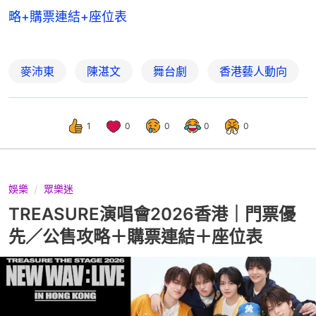
略+購票連結+座位表
麥沛東
陳湛文
舞台劇
香港藝人動向
1
0
0
0
0
娛樂
眾樂迷
TREASURE演唱會2026香港｜門票優
先／公售攻略＋購票連結＋座位表