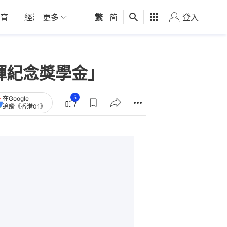
育
經濟
更多
01深圳
繁
觀點
|
简
健康
好食玩飛
登入
女
輝紀念獎學金」
5
在Google
追蹤《香港01》