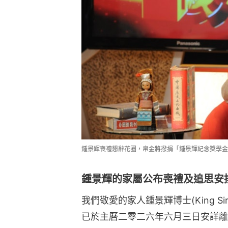
鍾景輝喪禮懇辭花圈，帛金將撥捐「鍾景輝紀念獎學金
鍾景輝的家屬公布喪禮及追思安
我們敬愛的家人鍾景輝博士(King 
已於主曆二零二六年六月三日安詳離