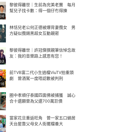
黎彼得離世｜生前為完美老竇 每月
幫兒子找卡數：得一個仔冇得揀
:06
林恬兒老公何正德被爆背妻攬女 男
方疑似攬錫黑超女互動親密
黎彼得離世｜許冠傑撰親筆信悼念故
友：我的音樂路上感恩有您！
:33
前TVB富二代小生過檔ViuTV拍重頭
劇 曾酒駕一度唔認數被判刑
:16
圈中孝順仔泰國四面佛被捕獲 誠心
合十還願曾為父還700萬巨債
當家花旦重返旺角 曾一家五口蝸居
天台屋靠父母女人街擺檔養大