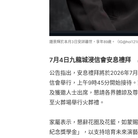
鍾景輝於本月3日安詳離世，享年89歲。（IG@hoi121
7月4日九龍城浸信會安息禮拜
公告指出，安息禮拜將於2026年7
信會舉行，上午9時45分開始接待
及獲邀人士出席，懇請各界體諒及尊
至火葬場舉行火葬禮。
家屬表示，懇辭花圈及花籃，如蒙賜
紀念獎學金」，以支持培育未來演藝