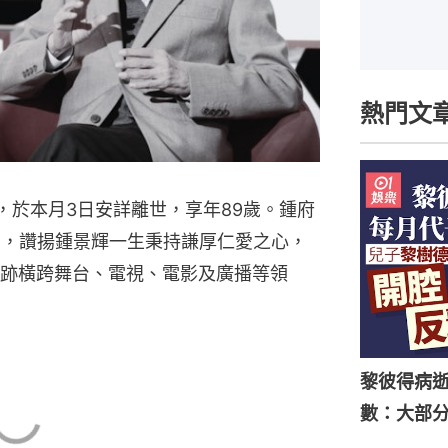
熱門文
景輝，於本月3日安詳離世，享年89歲。鍾府
告，讚揚鍾景輝一生秉持謙厚仁愛之心，
跡橫跨舞台、電視、電影及廣播等領
黎彼得病
數：大部