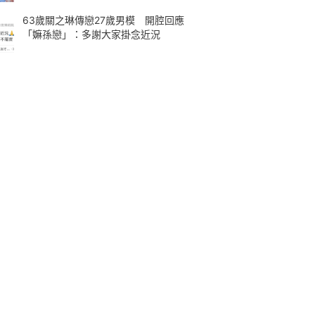
63歲關之琳傳戀27歲男模 開腔回應
「嫲孫戀」：多謝大家掛念近況