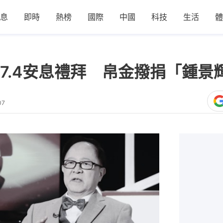
息
即時
熱榜
國際
中國
科技
生活
體
7.4安息禮拜 帛金撥捐「鍾景
07