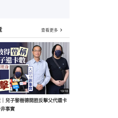
章
查看更多
19:18
逝｜兒子黎樹德開腔反擊父代還卡
分非事實