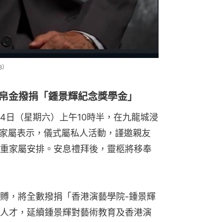
8）
 帛金撥捐「鍾景輝紀念獎學金」
月4日（星期六）上午10時半，在九龍城浸
。家屬表示，儀式屬私人活動，謹邀親友
重家屬安排。安息禮拜後，靈柩將移奉
賻，將全數撥捐「香港演藝學院-鍾景輝
人才，延續鍾景輝對藝術教育及香港演