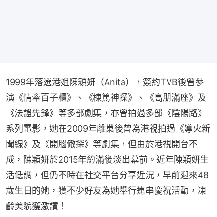
1999年落選港姐陳穎妍（Anita），簽約TVB後曾參
演《情牽百子櫃》、《棟篤神探》、《高朋滿座》及
《法證先鋒》等多部劇集，亦曾拍過多部《陰陽路》
系列電影，她在2009年離巢後曾為港視拍過《導火新
聞線》及《開腦儆探》等劇集，但由於港視開台不
成，陳穎妍於2015年約滿後淡出幕前。近年陳穎妍生
活低調，但仍不時在社交平台分享近況，早前迎來48
歲生日的她，獲不少好友為她舉行連串慶祝活動，凍
齡美貌獲激讚！