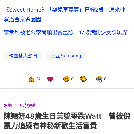
《Sweet Home》「嬰兒車寶寶」已經2歲 原來仲
演過金泰希囡囡
李孝利被老公李尚順出賣舊照 17歲清純少女照曝光
韓國藝人動向
三星Samsung
24
1
0
1
0
娛樂
即時娛樂
陳穎妍48歲生日美貌零跌Watt 曾被倪
震力追疑有神秘新歡生活富貴