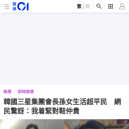
繁
|
简
娛樂
即時娛樂
韓國三星集團會長孫女生活超平民 網
民驚訝：我着緊對鞋仲貴