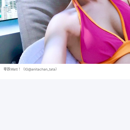
零跌Watt！（IG@anitachan_tata）