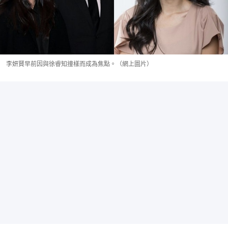
李妍賢早前因與徐睿知撞樣而成為焦點。（網上圖片）