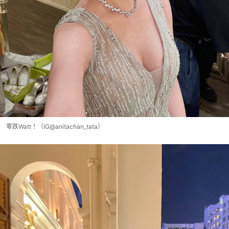
零跌Watt！（IG@anitachan_tata）