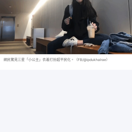
網民驚見三星「小公主」衣着打扮超平民化。（FB/@ipdukhalrae）