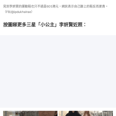
見到李妍賢的運動鞋也只不過是605港元，網民表示自己腳上的鞋反而更貴。
（FB/@ipdukhalrae）
按圖睇更多三星「小公主」李妍賢近照：