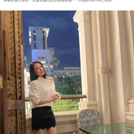
陳穎妍容光煥發，皮膚白裏透紅且緊緻飽滿。（IG@anitachan_tata）