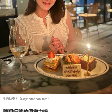
生日快樂！（IG@anitachan_tata）
陳穎妍曾被倪震力追