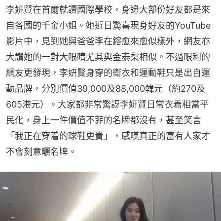
李妍賢在首爾就讀國際學校，身邊大部份好友都是來
自各國的千金小姐。她近日驚喜現身好友的YouTube
影片中，見到她與爸爸李在鎔愈來愈似樣外，網友亦
大讚她的一對大眼睛尤其與金泰梨相似。不過眼利的
網友更發現，李妍賢身穿的衛衣和運動鞋只是出自運
動品牌，分別價值39,000及88,000韓元（約270及
605港元）。大家都非常驚訝李妍賢日常衣着相當平
民化，身上一件價值不菲的名牌都沒有，甚至笑言
「我正在穿着的球鞋更貴」，感嘆真正的富有人家才
不會刻意曬名牌。