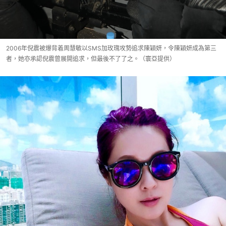
2006年倪震被爆背着周慧敏以SMS加玫瑰攻勢追求陳穎妍，令陳穎妍成為第三
者，她亦承認倪震曾展開追求，但最後不了了之。（寰亞提供）