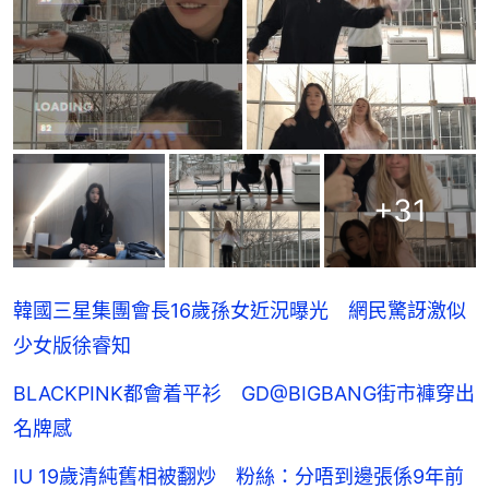
+
31
韓國三星集團會長16歲孫女近況曝光 網民驚訝激似
少女版徐睿知
BLACKPINK都會着平衫 GD@BIGBANG街市褲穿出
名牌感
IU 19歲清純舊相被翻炒 粉絲：分唔到邊張係9年前