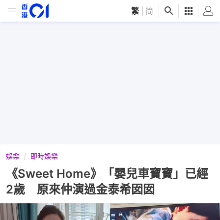
繁
|
简
娛樂
即時娛樂
《Sweet Home》「嬰兒車寶寶」已經
2歲 原來仲演過金泰希囡囡