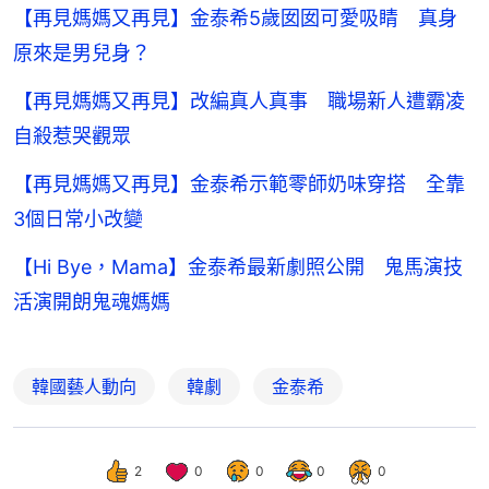
【再見媽媽又再見】金泰希5歲囡囡可愛吸睛 真身
原來是男兒身？
【再見媽媽又再見】改編真人真事 職場新人遭霸凌
自殺惹哭觀眾
【再見媽媽又再見】金泰希示範零師奶味穿搭 全靠
3個日常小改變
【Hi Bye，Mama】金泰希最新劇照公開 鬼馬演技
活演開朗鬼魂媽媽
韓國藝人動向
韓劇
金泰希
2
0
0
0
0