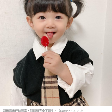
彩琳演出經驗豐富，對鏡頭完全不陌生。（IG/@rin_190219）