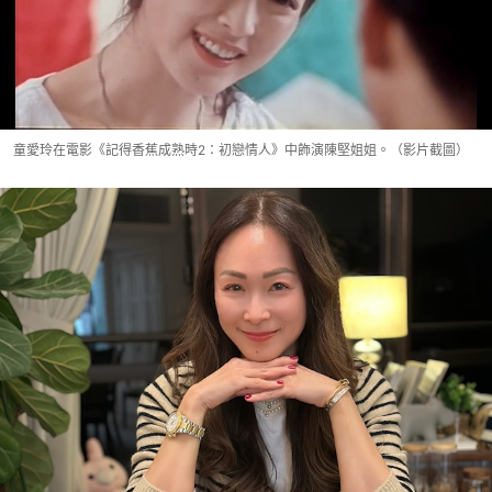
童愛玲在電影《記得香蕉成熟時2：初戀情人》中飾演陳堅姐姐。（影片截圖）