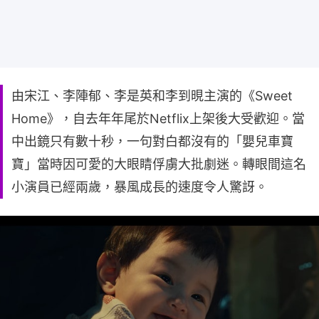
由宋江、李陣郁、李是英和李到晛主演的《Sweet
Home》，自去年年尾於Netflix上架後大受歡迎。當
中出鏡只有數十秒，一句對白都沒有的「嬰兒車寶
寶」當時因可愛的大眼睛俘虜大批劇迷。轉眼間這名
小演員已經兩歲，暴風成長的速度令人驚訝。