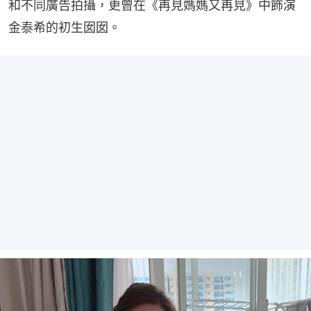
和不同廣告拍攝，更曾在《再見媽媽又再見》中飾演
金泰希的初生囡囡。