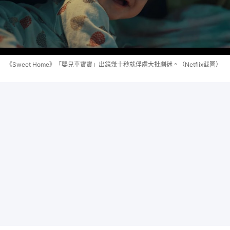
《Sweet Home》「嬰兒車寶寶」出鏡幾十秒就俘虜大批劇迷。（Netflix截圖）