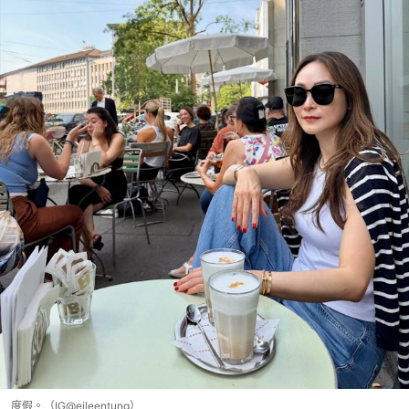
度假。（IG@eileentung）