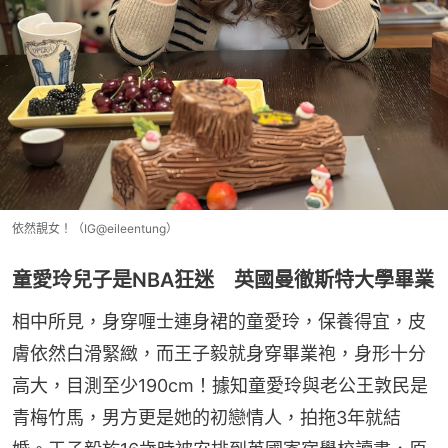
依然靚女！（IG@eileentung）
童愛玲兒子是NBA狂迷 英國曼徹斯特大學畢業
相中所見，身穿喱士連身裙的童愛玲，保養得宜，皮
膚依然白滑緊緻，而王子毅就身穿畢業袍，身形十分
高大，目測至少190cm！據知童愛玲與老公王敦民是
青梅竹馬，男方更是她的初戀情人，拍拖3年就結