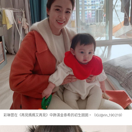
彩琳曾在《再見媽媽又再見》中飾演金泰希的初生囡囡。（IG/@rin_190219）