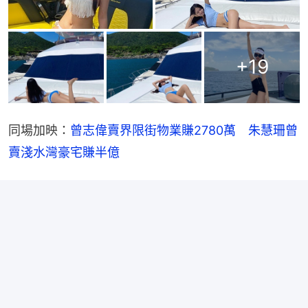
+
19
同場加映：
曾志偉賣界限街物業賺2780萬　朱慧珊曾
賣淺水灣豪宅賺半億