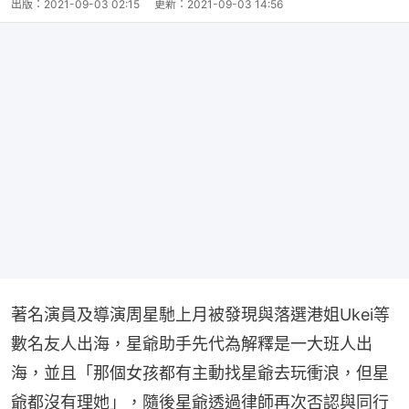
出版：
2021-09-03 02:15
更新：
2021-09-03 14:56
著名演員及導演周星馳上月被發現與落選港姐Ukei等
數名友人出海，星爺助手先代為解釋是一大班人出
海，並且「那個女孩都有主動找星爺去玩衝浪，但星
爺都沒有理她」，隨後星爺透過律師再次否認與同行