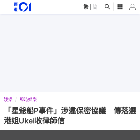
繁
|
简
娛樂
即時娛樂
「星爺船P事件」涉違保密協議 傳落選
港姐Ukei收律師信