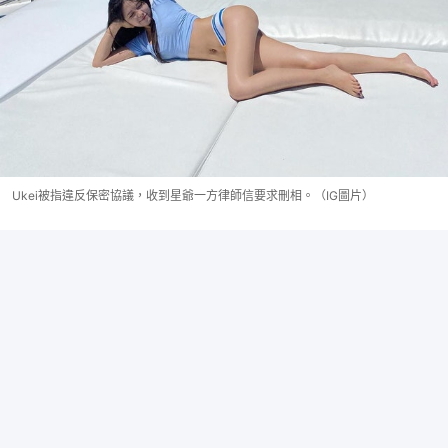
Ukei被指違反保密協議，收到星爺一方律師信要求刪相。（IG圖片）