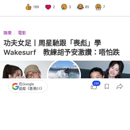
189
2
3
85
7
娛樂
電影
功夫女足丨周星馳跟「喪彪」學
Wakesurf 教練胡予安激讚：唔怕跌
286
在Google
追蹤《香港01》