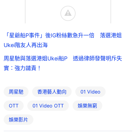
「星爺船P事件」後IG粉絲數急升一倍 落選港姐
Ukei階友人再出海
周星馳與落選港姐Ukei船P 透過律師發聲明斥失
實：強力譴責！
周星馳
香港藝人動向
01 Video
OTT
01‌ ‌Video‌ ‌OTT
娛樂無窮
娛樂影片