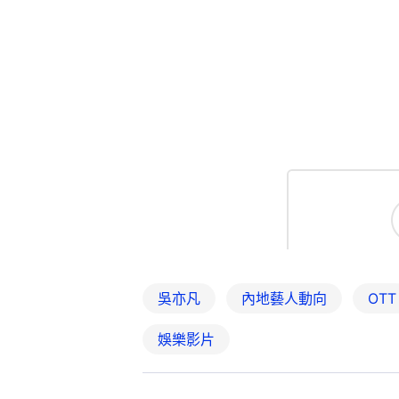
吳亦凡
內地藝人動向
OTT
娛樂影片