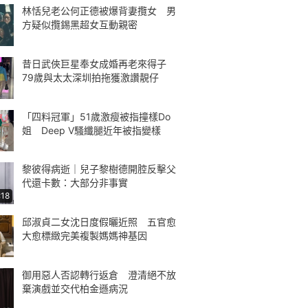
林恬兒老公何正德被爆背妻攬女 男
方疑似攬錫黑超女互動親密
昔日武俠巨星奉女成婚再老來得子
79歲與太太深圳拍拖獲激讚靚仔
「四料冠軍」51歲激瘦被指撞樣Do
姐 Deep V騷纖腿近年被指變樣
黎彼得病逝｜兒子黎樹德開腔反擊父
代還卡數：大部分非事實
:18
邱淑貞二女沈日度假曬近照 五官愈
大愈標緻完美複製媽媽神基因
御用惡人否認轉行返倉 澄清絕不放
棄演戲並交代柏金遜病況