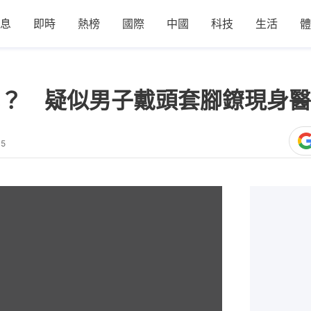
息
即時
熱榜
國際
中國
科技
生活
體
？ 疑似男子戴頭套腳鐐現身醫
15