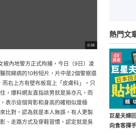
熱門文
0:38
總
共
時
間
女被內地警方正式拘捕，今日（9日）凌
醫院睇病的10秒短片，片中是2個警察還
，而右上方有壁布板寫上「皮膚科」。只
住，爆料網友直指該男就是吳亦凡，而
，表示這個背影和身高的確相似度極
來比對，認為就是本人無誤。有人更製
巨星夫婦
影、走路方式及穿鞋習慣，認定就是吳
向食客揮