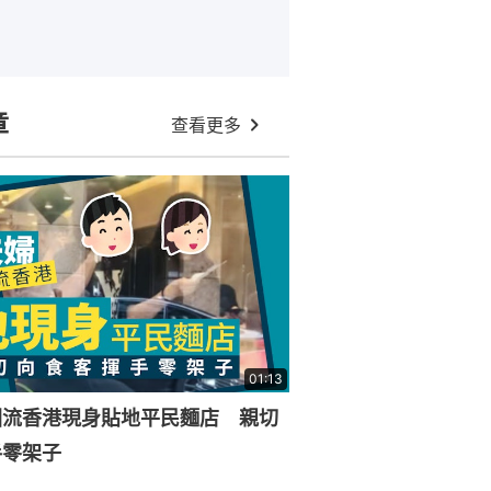
章
查看更多
01:13
回流香港現身貼地平民麵店 親切
手零架子