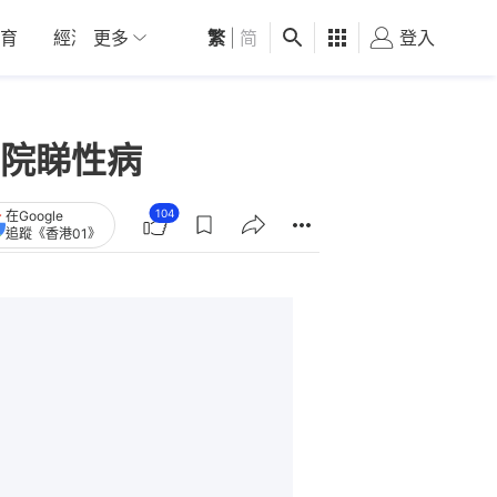
育
經濟
更多
01深圳
繁
觀點
|
简
健康
好食玩飛
登入
女
院睇性病
104
在Google
追蹤《香港01》