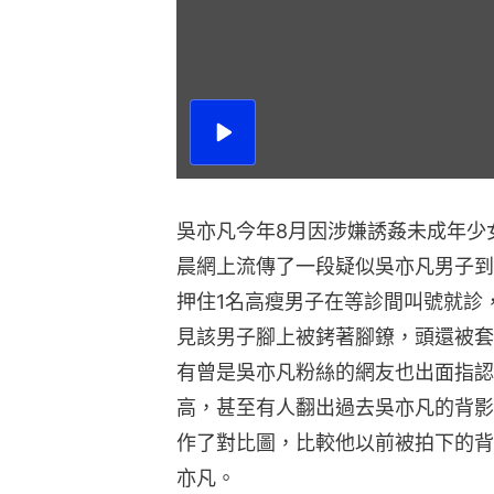
播
放
影
片
吳亦凡今年8月因涉嫌誘姦未成年少
晨網上流傳了一段疑似吳亦凡男子到
押住1名高瘦男子在等診間叫號就診
見該男子腳上被銬著腳鐐，頭還被套
有曾是吳亦凡粉絲的網友也出面指認
高，甚至有人翻出過去吳亦凡的背影
作了對比圖，比較他以前被拍下的背
亦凡。