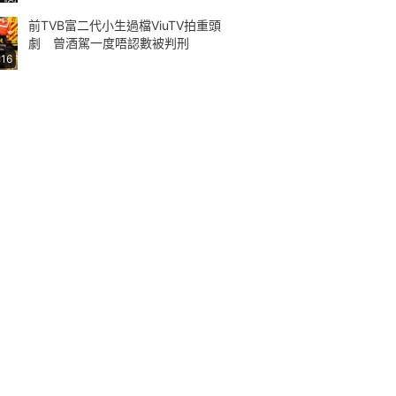
前TVB富二代小生過檔ViuTV拍重頭
劇 曾酒駕一度唔認數被判刑
:16