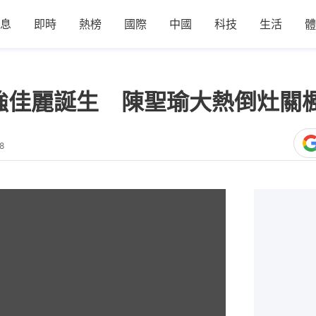
息
即時
熱榜
國際
中國
科技
生活
體
五強佳麗誕生 陳聖瑜大熱倒灶關
8