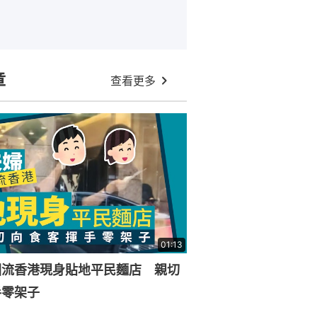
章
查看更多
01:13
回流香港現身貼地平民麵店 親切
手零架子