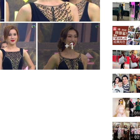
+
1
01
02