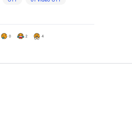
0
2
4
泳裝環節有亮點 今屆3位佳麗身
26