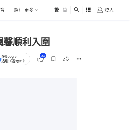
育
經濟
更多
01深圳
繁
觀點
|
简
健康
好食玩飛
登入
女
楓馨順利入圍
33
在Google
追蹤《香港01》