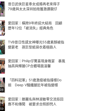
昔日武俠巨星奉女成婚再老來得子
79歲與太太深圳拍拖獲激讚靚仔
愛回家｜橫跨9年終迎大結局 回顧
歷年12位「被消失」經典角色
TVB昔日性感女神曝光55歲素顏被指
變蒼老 孭巨型紙袋衣着極路人
愛回家｜Philip仔驚喜現身晚宴 暴風
抽高與輝蓮CP合體場面溫馨
「四料冠軍」51歲激瘦被指撞樣Do
姐 Deep V騷纖腿近年被指變樣
:38
愛回家｜滕麗名與林淑敏零交流拒回
應不和傳聞 被要求合照即閃人
:59