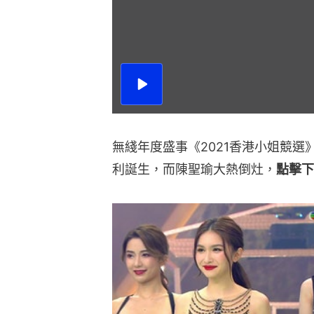
播
放
影
片
無綫年度盛事《2021香港小姐競選
利誕生，而陳聖瑜大熱倒灶，
點擊下