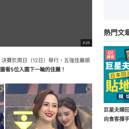
熱門文
0:25
總
共
時
間
》決賽於周日（12日）舉行，五強佳麗順
圖看5位入圍下一輪的佳麗！
巨星夫婦
向食客揮