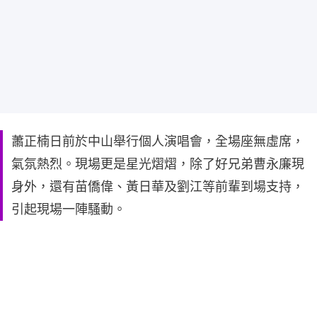
蕭正楠日前於中山舉行個人演唱會，全場座無虛席，
氣氛熱烈。現場更是星光熠熠，除了好兄弟曹永廉現
身外，還有苗僑偉、黃日華及劉江等前輩到場支持，
引起現場一陣騷動。