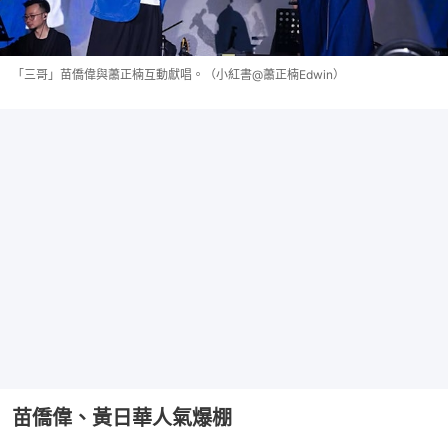
「三哥」苗僑偉與蕭正楠互動獻唱。（小紅書@蕭正楠Edwin）
苗僑偉、黃日華人氣爆棚