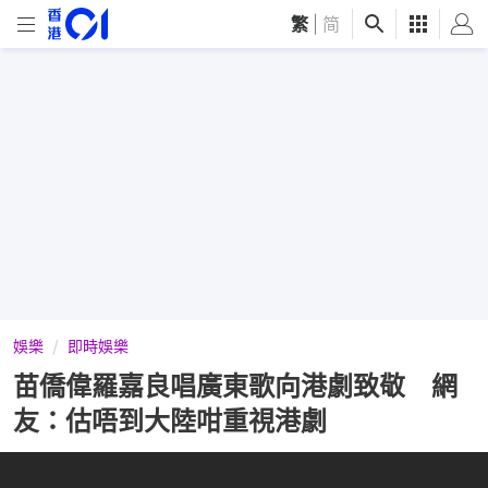
繁
|
简
娛樂
即時娛樂
苗僑偉羅嘉良唱廣東歌向港劇致敬 網
友：估唔到大陸咁重視港劇