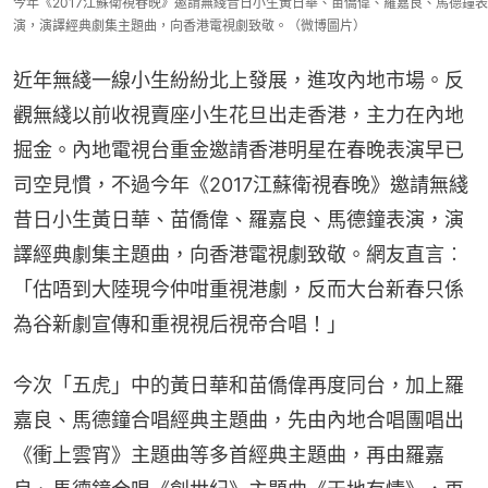
今年《2017江蘇衛視春晚》邀請無綫昔日小生黃日華、苗僑偉、羅嘉良、馬德鐘表
演，演譯經典劇集主題曲，向香港電視劇致敬。（微博圖片）
近年無綫一線小生紛紛北上發展，進攻內地市場。反
觀無綫以前收視賣座小生花旦出走香港，主力在內地
掘金。內地電視台重金邀請香港明星在春晚表演早已
司空見慣，不過今年《2017江蘇衛視春晚》邀請無綫
昔日小生黃日華、苗僑偉、羅嘉良、馬德鐘表演，演
譯經典劇集主題曲，向香港電視劇致敬。網友直言︰
「估唔到大陸現今仲咁重視港劇，反而大台新春只係
為谷新劇宣傳和重視視后視帝合唱！」
今次「五虎」中的黃日華和苗僑偉再度同台，加上羅
嘉良、馬德鐘合唱經典主題曲，先由內地合唱團唱出
《衝上雲宵》主題曲等多首經典主題曲，再由羅嘉