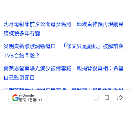
沈月母親節前夕公開母女舊照 邱淑貞神顏再現網民
讚樣貌多年冇變
炎明熹新歌歌詞勁嗆口 「條文只是廢紙」被解讀與
TVB合約問題？
麥美恩螢幕曝光減少被傳雪藏 親揭背後真相：希望
自己監製節目
古明華轉戰內地開平價茶檔 慘蝕錢：餐飲係難做過
在Google
演員好多
追蹤《香港01》
蕭正楠
苗僑偉
黃日華
香港藝人動向