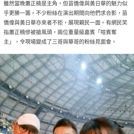
雖然當晚蕭正楠是主角，但苗僑偉與黃日華的魅力似
乎更勝一籌。不少粉絲在演出期間向他們求合影，苗
僑偉與黃日華亦來者不拒，展現親民一面。有網民笑
指蕭正楠慘被搶風頭，兩位重量級嘉賓「喧賓奪
主」，令現場變成了三哥與華哥的粉絲見面會。