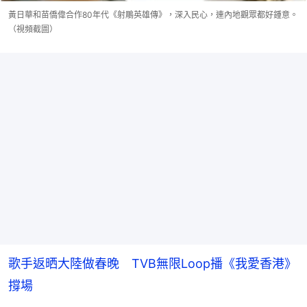
黃日華和苗僑偉合作80年代《射鵰英雄傳》，深入民心，連內地觀眾都好鍾意。
（視頻截圖）
歌手返晒大陸做春晚 TVB無限Loop播《我愛香港》
撐場