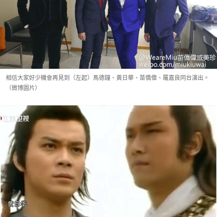
相信大家好少機會再見到（左起）馬德鐘、黃日華、苗僑偉、羅嘉良同台演出。
（微博圖片）