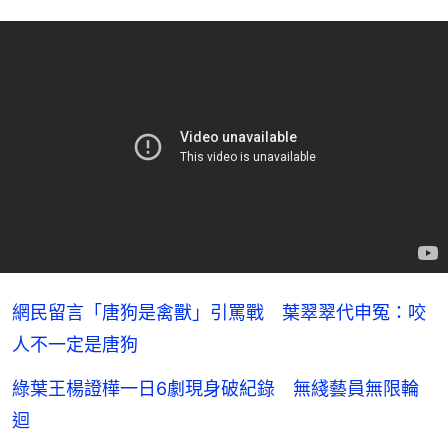
網民留言「唐狗是禽獸」引罵戰 葉翠翠代申冤：咬
人不一定是唐狗
綠葉王楊證樺一日6劇現身破紀錄 無綫藝員無限輪
迴