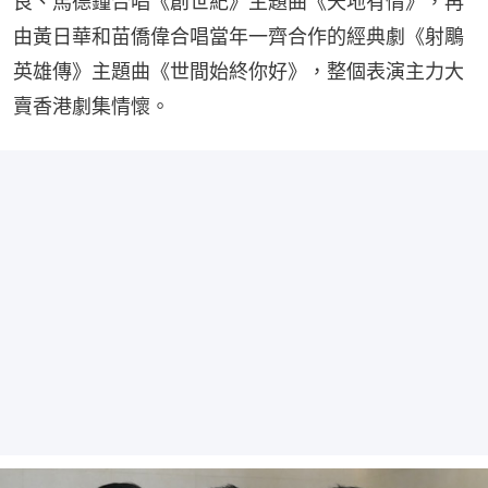
良、馬德鐘合唱《創世紀》主題曲《天地有情》，再
由黃日華和苗僑偉合唱當年一齊合作的經典劇《射鵰
英雄傳》主題曲《世間始終你好》，整個表演主力大
賣香港劇集情懷。