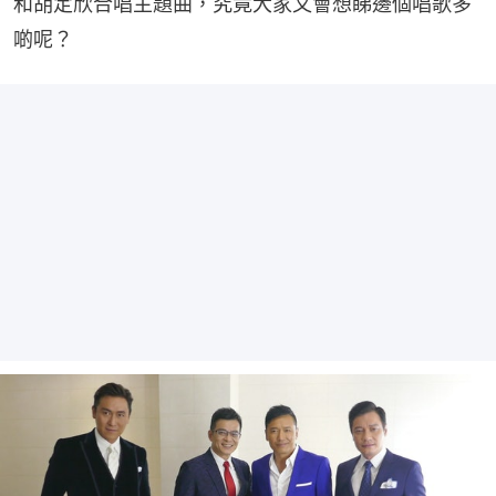
和胡定欣合唱主題曲，究竟大家又會想睇邊個唱歌多
啲呢？