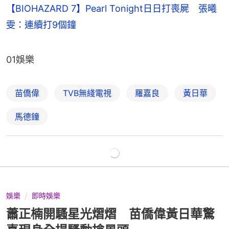
【BIOHAZARD 7】Pearl Tonight日日打喪屍 張曦
雯：連續打9個鐘
01娛樂
苗僑偉
TVB無綫電視
羅嘉良
黃日華
馬德鐘
娛樂
即時娛樂
蕭正楠開騷星光熠熠 苗僑偉黃日華驚