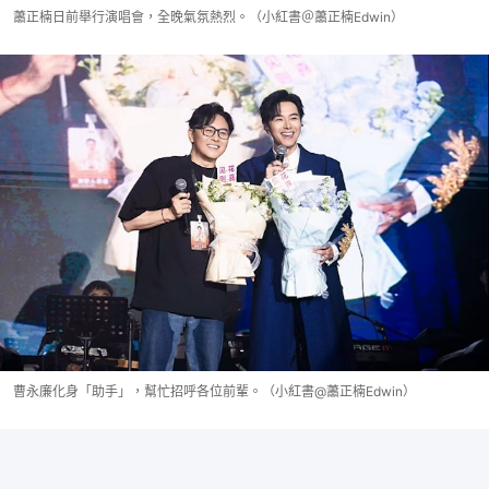
蕭正楠日前舉行演唱會，全晚氣氛熱烈。（小紅書＠蕭正楠Edwin）
曹永廉化身「助手」，幫忙招呼各位前輩。（小紅書@蕭正楠Edwin）