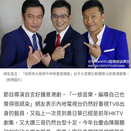
網友直言︰「估唔到大陸現今仲咁重視港劇」似乎大家都比較鍾意以前香港劇集。
（微博圖片）
節目導演自言好鍾意港劇，「一放音樂，編導自己也
覺得很感染」網友表示內地電視台仍然好重視TVB出
身的藝員，又指上一次見到黃日華已經是前年HKTV
劇集，又大讚三哥仍然台型十足。今年台慶由陳展鵬