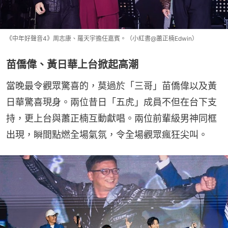
《中年好聲音4》周志康、羅天宇擔任嘉賓。（小紅書@蕭正楠Edwin）
苗僑偉、黃日華上台掀起高潮
當晚最令觀眾驚喜的，莫過於「三哥」苗僑偉以及黃
日華驚喜現身。兩位昔日「五虎」成員不但在台下支
持，更上台與蕭正楠互動獻唱。兩位前輩級男神同框
出現，瞬間點燃全場氣氛，令全場觀眾瘋狂尖叫。