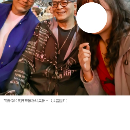
苗僑偉和黄日華被粉絲集郵。（抖音圖片）