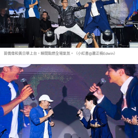
苗僑偉和黃日華上台，瞬間點燃全場氣氛。（小紅書@蕭正楠Edwin）