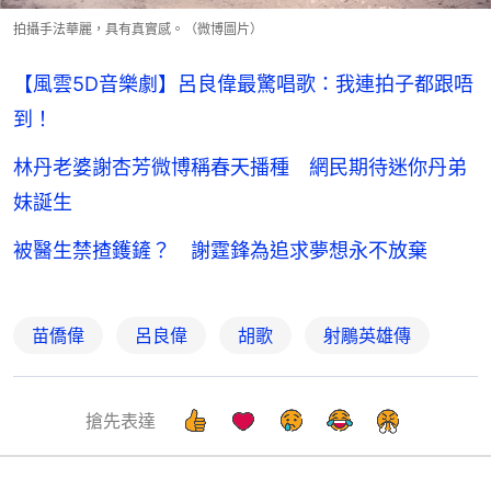
拍攝手法華麗，具有真實感。（微博圖片）
【風雲5D音樂劇】呂良偉最驚唱歌：我連拍子都跟唔
到！
林丹老婆謝杏芳微博稱春天播種 網民期待迷你丹弟
妹誕生
被醫生禁揸鑊鏟？ 謝霆鋒為追求夢想永不放棄
苗僑偉
呂良偉
胡歌
射鵰英雄傳
搶先表達