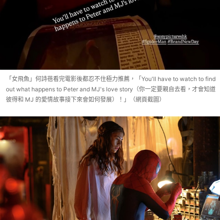
「女飛魚」何詩蓓看完電影後都忍不住極力推薦，「You'll have to watch to find
out what happens to Peter and MJ's love story（你一定要親自去看，才會知道
彼得和 MJ 的愛情故事接下來會如何發展）！」（網頁截圖）