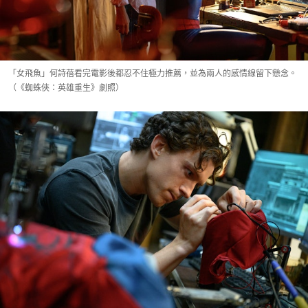
「女飛魚」何詩蓓看完電影後都忍不住極力推薦，並為兩人的感情線留下懸念。
（《蜘蛛俠：英雄重生》劇照）