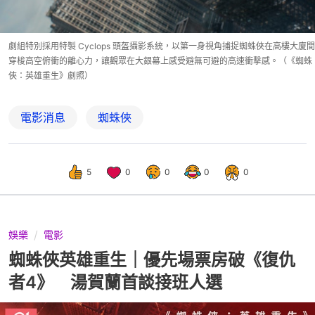
劇組特別採用特製 Cyclops 頭盔攝影系統，以第一身視角捕捉蜘蛛俠在高樓大廈間
穿梭高空俯衝的離心力，讓觀眾在大銀幕上感受避無可避的高速衝擊感。（《蜘蛛
俠：英雄重生》劇照）
電影消息
蜘蛛俠
5
0
0
0
0
娛樂
電影
蜘蛛俠英雄重生｜優先場票房破《復仇
者4》 湯賀蘭首談接班人選