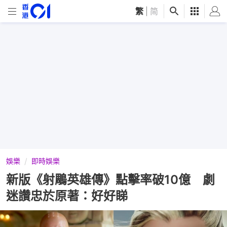
繁
|
简
娛樂
即時娛樂
新版《射鵰英雄傳》點擊率破10億 劇
迷讚忠於原著：好好睇