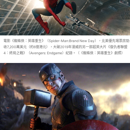
電影《蜘蛛俠：英雄重生》（Spider-Man:Brand New Day），北美優先場票房勁
收7,200萬美元（約6億港元），大破2019年漫威的另一部超英大片《復仇者聯盟
4：終局之戰》（Avengers: Endgame）紀錄。（《蜘蛛俠：英雄重生》劇照）