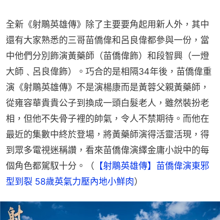
全新《射鵰英雄傳》除了主要要角起用新人外，其中
還有大家熟悉的三哥苗僑偉和呂良偉都參與一份，當
中他們分別飾演黃藥師（苗僑偉飾）和段智興（一燈
大師﹑呂良偉飾）。巧合的是相隔34年後，苗僑偉重
演《射鵰英雄傳》不是演楊康而是黃蓉父親黃藥師，
從雍容華貴貴公子到換成一頭白髮老人，雖然裝扮老
相，但他不失骨子裡的帥氣，令人不禁期待。而他在
最近的集數中終於登場，將黃藥師演得活靈活現，得
到眾多電視迷稱讚，看來苗僑偉演繹金庸小說中的每
個角色都駕馭十分。（
【射鵰英雄傳】苗僑偉演東邪
型到裂 58歲英氣力壓內地小鮮肉
）