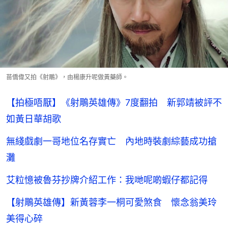
苗僑偉又拍《射鵰》，由楊康升呢做黃藥師。
【拍極唔厭】《射鵰英雄傳》7度翻拍 新郭靖被評不
如黃日華胡歌
無綫戲劇一哥地位名存實亡 內地時裝劇綜藝成功搶
灘
艾粒憶被魯芬抄牌介紹工作：我哋呢啲蝦仔都記得
【射鵰英雄傳】新黃蓉李一桐可愛煞食 懷念翁美玲
美得心碎