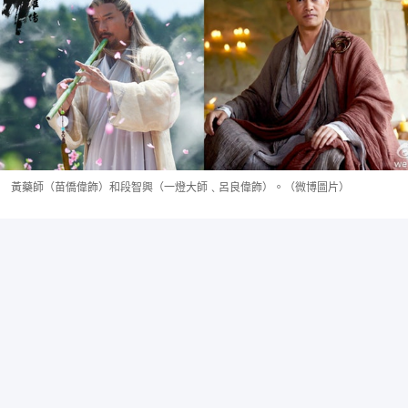
黃藥師（苗僑偉飾）和段智興（一燈大師﹑呂良偉飾）。（微博圖片）