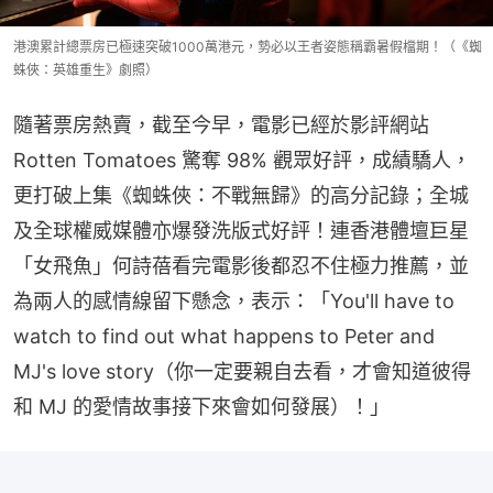
港澳累計總票房已極速突破1000萬港元，勢必以王者姿態稱霸暑假檔期！（《蜘
蛛俠：英雄重生》劇照）
隨著票房熱賣，截至今早，電影已經於影評網站 
Rotten Tomatoes 驚奪 98% 觀眾好評，成績驕人，
更打破上集《蜘蛛俠：不戰無歸》的高分記錄；全城
及全球權威媒體亦爆發洗版式好評！連香港體壇巨星
「女飛魚」何詩蓓看完電影後都忍不住極力推薦，並
為兩人的感情線留下懸念，表示：「You'll have to 
watch to find out what happens to Peter and 
MJ's love story（你一定要親自去看，才會知道彼得
和 MJ 的愛情故事接下來會如何發展）！」