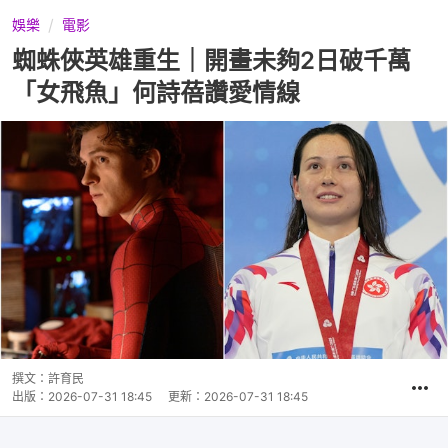
娛樂
電影
蜘蛛俠英雄重生｜開畫未夠2日破千萬
「女飛魚」何詩蓓讚愛情線
撰文：
許育民
出版：
2026-07-31 18:45
更新：
2026-07-31 18:45