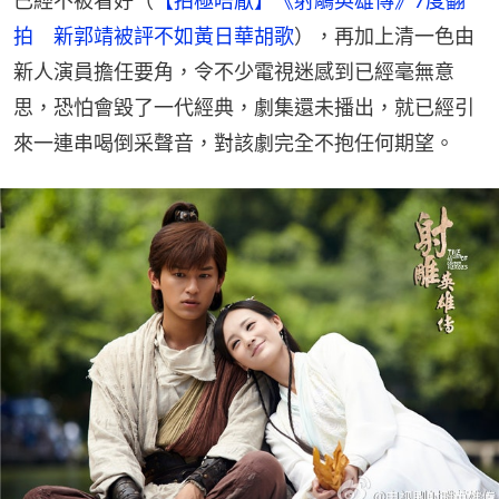
已經不被看好（
【拍極唔厭】《射鵰英雄傳》7度翻
拍　新郭靖被評不如黃日華胡歌
），再加上清一色由
新人演員擔任要角，令不少電視迷感到已經毫無意
思，恐怕會毀了一代經典，劇集還未播出，就已經引
來一連串喝倒采聲音，對該劇完全不抱任何期望。