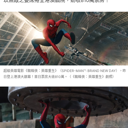
以無敵之姿席捲全港澳戲院，勁收810萬票房！
超級英雄電影《蜘蛛俠：英雄重生》（SPIDER-MAN™: BRAND NEW DAY），昨
日登上港澳大銀幕！首日票房大收810萬。（《蜘蛛俠：英雄重生》劇照）