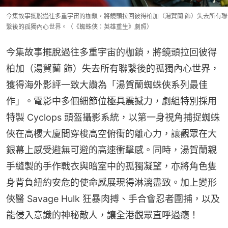
今集故事擺脫過往多重宇宙的枷鎖，將鏡頭拉回彼得柏加（湯賀蘭 飾）失去所有聯
繫後的孤獨內心世界。（《蜘蛛俠：英雄重生》劇照）
今集故事擺脫過往多重宇宙的枷鎖，將鏡頭拉回彼得
柏加（湯賀蘭 飾）失去所有聯繫後的孤獨內心世界，
獲得海外影評一致大讚為「湯賀蘭蜘蛛俠系列最佳
作」。電影中多個細節位極具震撼力，劇組特別採用
特製 Cyclops 頭盔攝影系統，以第一身視角捕捉蜘蛛
俠在高樓大廈間穿梭高空俯衝的離心力，讓觀眾在大
銀幕上感受避無可避的高速衝擊感。同時，湯賀蘭親
手縫製的手作戰衣與暗室中的孤獨凝望，亦將角色隻
身背負紐約安危的使命感展現得淋漓盡致。加上變形
俠醫 Savage Hulk 狂暴肉搏、手合會忍者圍捕，以及
能侵入意識的神秘敵人，讓全港觀眾直呼過癮！