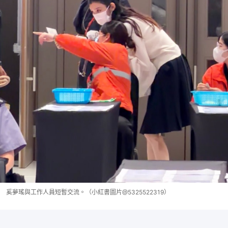
奚夢瑤與工作人員短暫交流。（小紅書圖片@5325522319）