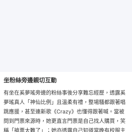
坐粉絲旁邊親切互動
有坐在奚夢瑤旁邊的粉絲事後分享難忘經歷，透露奚
夢瑤真人「神仙比例」且溫柔有禮，整場騷都跟著唱
跳應援，甚至連新歌《Crazy》也懂得跟著喊。當被
問到門票來源時，她更直言門票是自己找人購買，笑
稱「搶票太難了」；她亦透露自己知道當晚有校服主