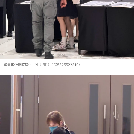
奚夢瑤低調睇騷。（小紅書圖片@5325522319）