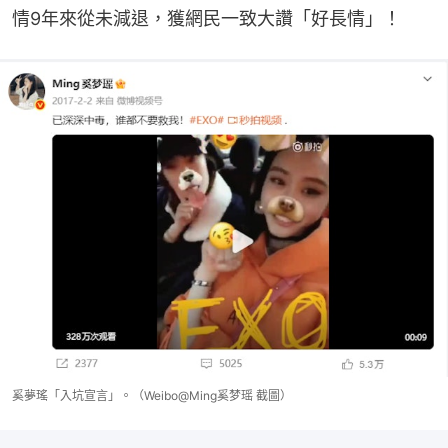
情9年來從未減退，獲網民一致大讚「好長情」！
奚夢瑤「入坑宣言」。（Weibo@Ming奚梦瑶 截圖）