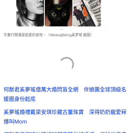
字裏行間滿是追星的喜悅。（Weibo@Ming奚梦瑶 截圖）
何猷君奚夢瑤億萬大婚閃盲全網 伴娘團全球頂級名
媛圈身份起底
奚夢瑤婚禮戴梁安琪珍藏古董珠寶 深得奶奶寵愛冧
爆叫Mom