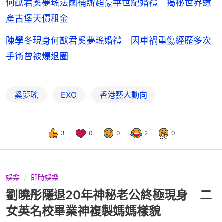
何猷君奚夢瑤法國補辦超豪華世紀婚禮 揭秘世界遺
產古堡天價租金
陳學冬現身何猷君奚夢瑤婚禮 因車禍重傷經歷多次
手術曾被爆退圈
奚夢瑤
EXO
香港藝人動向
3
0
0
2
0
娛樂
即時娛樂
劉曉彤隱退20年神秘老公終極現身 二
女英名校畢業神複製媽媽樣貌