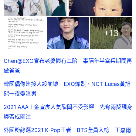
+
13
Chen@EXO宣布老婆懷有二胎 事隔年半當兵期間再
做爸爸
韓國偶像連接人設崩壞 EXO燦烈、NCT Lucas黃旭
熙一夜變渣男
2021 AAA︱金宣虎人氣醜聞不受影響 先奪兩獎現身
與否成關注
外國粉絲選2021 K-Pop王者︱BTS全員入榜 王嘉爾