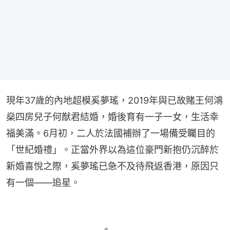
現年37歲的內地超模奚夢瑤，2019年與已故賭王何鴻
燊四房兒子何猷君結婚，婚後育有一子一女，生活幸
福美滿。6月初，二人於法國補辦了一場備受矚目的
「世紀婚禮」。正當外界以為這位豪門新抱仍沉醉於
新婚喜悅之際，奚夢瑤已急不及待飛返香港，原因只
有一個——追星。