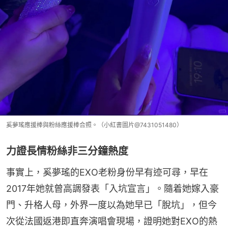
奚夢瑤應援棒與粉絲應援棒合照。（小紅書圖片@7431051480）
力證長情粉絲非三分鐘熱度
事實上，奚夢瑤的EXO老粉身份早有迹可尋，早在
2017年她就曾高調發表「入坑宣言」。隨着她嫁入豪
門、升格人母，外界一度以為她早已「脫坑」，但今
次從法國返港即直奔演唱會現場，證明她對EXO的熱