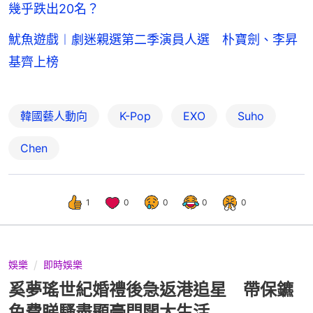
幾乎跌出20名？
魷魚遊戲︱劇迷親選第二季演員人選 朴寶劍、李昇
基齊上榜
韓國藝人動向
K-Pop
EXO
Suho
Chen
1
0
0
0
0
娛樂
即時娛樂
奚夢瑤世紀婚禮後急返港追星 帶保鑣
免費睇騷盡顯豪門闊太生活