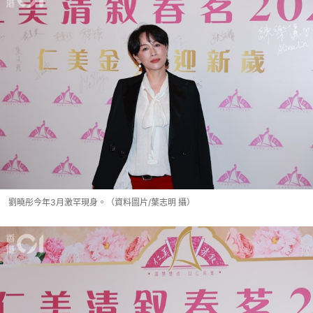
劉曉彤今年3月激罕現身。（資料圖片/葉志明 攝）