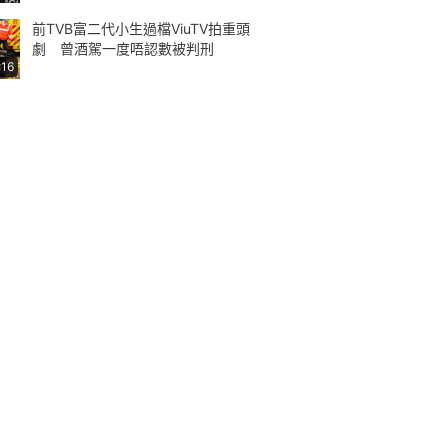
前TVB富二代小生過檔ViuTV拍重頭
劇 曾酒駕一度唔認數被判刑
:16