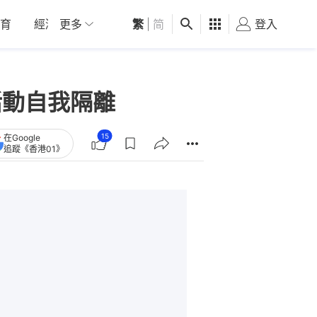
育
經濟
更多
01深圳
繁
觀點
|
简
健康
好食玩飛
登入
女
消活動自我隔離
15
在Google
追蹤《香港01》