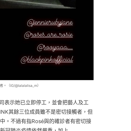
/@lalalalisa_m）
公司表示她已立即停工，並會把藝人及工
PINK其餘三位成員雖不是密切接觸者，但
中。不過有指Rosé與的確診者有密切接
新冠肺炎疫情依然嚴重，加上