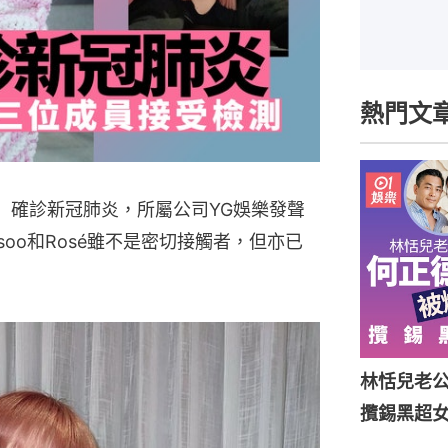
熱門文
24日）確診新冠肺炎，所屬公司YG娛樂發聲
isoo和Rosé雖不是密切接觸者，但亦已
林恬兒老
攬錫黑超