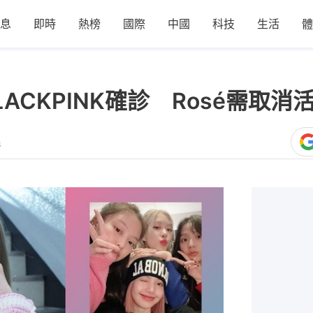
息
即時
熱榜
國際
中國
科技
生活
體
LACKPINK確診 Rosé需取
8