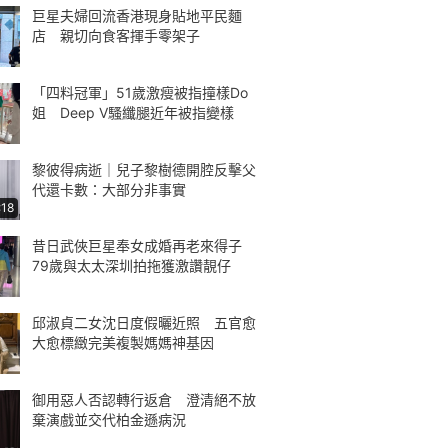
巨星夫婦回流香港現身貼地平民麵
店 親切向食客揮手零架子
「四料冠軍」51歲激瘦被指撞樣Do
姐 Deep V騷纖腿近年被指變樣
黎彼得病逝｜兒子黎樹德開腔反擊父
代還卡數：大部分非事實
:18
昔日武俠巨星奉女成婚再老來得子
79歲與太太深圳拍拖獲激讚靚仔
邱淑貞二女沈日度假曬近照 五官愈
大愈標緻完美複製媽媽神基因
御用惡人否認轉行返倉 澄清絕不放
棄演戲並交代柏金遜病況