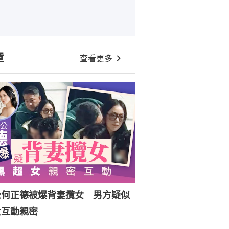
章
查看更多
公何正德被爆背妻攬女 男方疑似
女互動親密