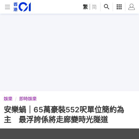
繁
|
简
娛樂
即時娛樂
安樂蝸｜65萬豪裝552呎單位簡約為
主 最浮誇係將走廊變時光隧道