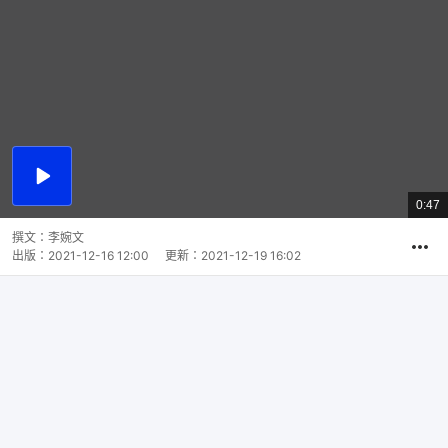
播
放
0:47
總
影
共
片
時
撰文：
李婉文
間
出版：
2021-12-16 12:00
更新：
2021-12-19 16:02