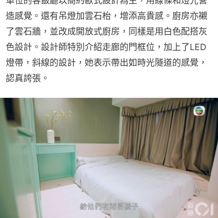
單位的客飯廳以簡約歐式設計為主，用線條和燈光營
造感覺。還有吊燈加雲石枱，增添高貴感。廚房亦襯
了雲石牆，並改成開放式廚房，同樣是用白色配搭灰
色設計。設計師特別介紹走廊的門框位，加上了LED
燈帶，斜線的設計，她表示帶出如時光隧道的感覺，
認真誇張。