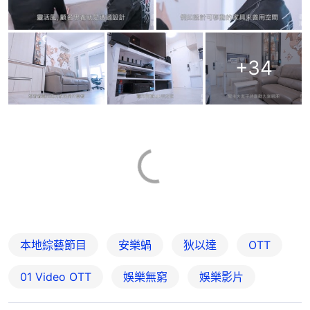
+
34
本地綜藝節目
安樂蝸
狄以達
OTT
01‌ ‌Video‌ ‌OTT
娛樂無窮
娛樂影片