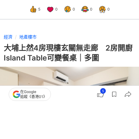
5
0
0
0
0
經濟
地產樓市
大埔上然4房現樓玄關無走廊 2房開廚
Island Table可變餐桌｜多圖
5
在Google
追蹤《香港01》