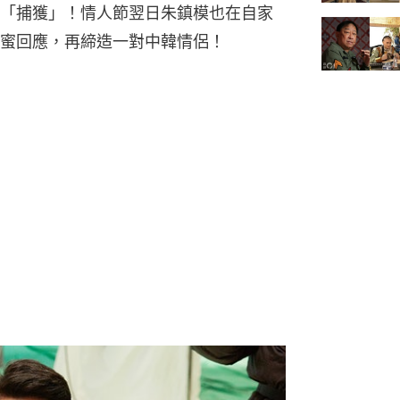
「捕獲」！情人節翌日朱鎮模也在自家
蜜回應，再締造一對中韓情侶！