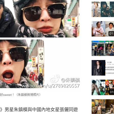
01
01
sweet！（朱鎮模微博照片）
》男星朱鎮模與中國內地女星張儷同遊