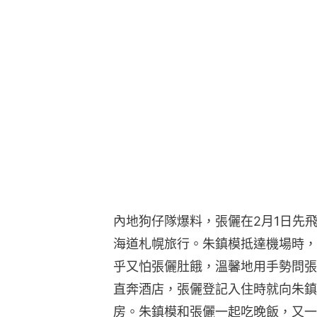
內地狗仔隊爆料，張儷在2月1日先
海道札幌旅行。朱鎮模抵達機場時，
乎又怕張儷肚餓，溫馨地用手勢問張
直奔酒店，張儷登記入住時就向朱鎮
房。朱鎮模和張儷一起吃晚飯，又一