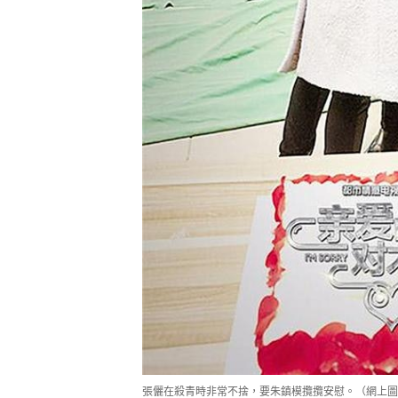
張儷在殺青時非常不捨，要朱鎮模攬攬安慰。（網上圖