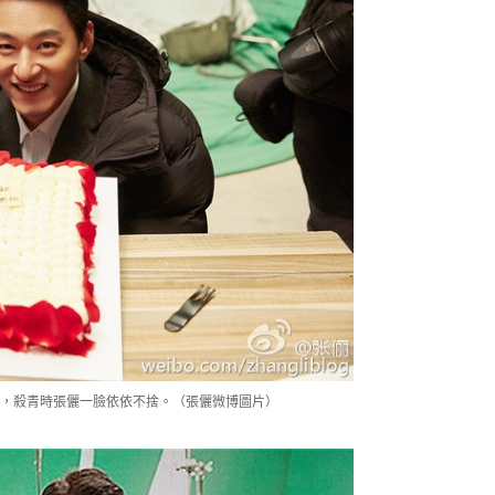
，殺青時張儷一臉依依不捨。（張儷微博圖片）