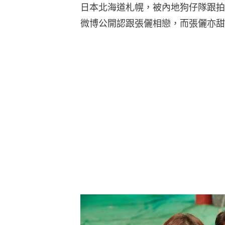
日本北海道札幌，被內地狗仔隊跟拍
微博公開認跟張儷相戀，而張儷亦甜