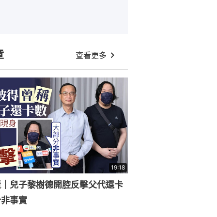
章
查看更多
19:18
逝｜兒子黎樹德開腔反擊父代還卡
分非事實