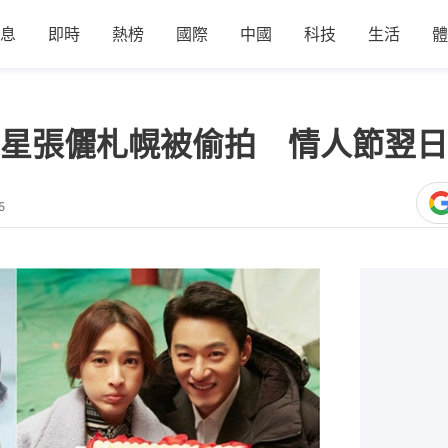
息
即時
熱榜
國際
中國
科技
生活
體
星張儷札幌被偷拍 情人節翌日
5