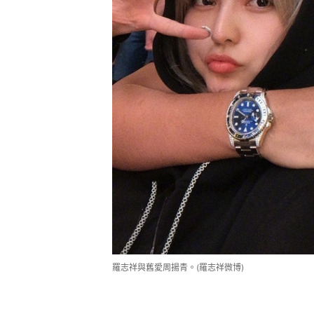
羅志祥與舊愛周揚青。(羅志祥微博)