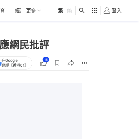
育
經濟
更多
01深圳
繁
觀點
|
简
健康
好食玩飛
登入
女
回應網民批評
15
在Google
追蹤《香港01》