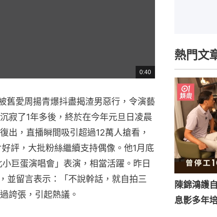
熱門文
0:40
總
共
時
間
年因被舊愛周揚青爆抖盡揭渣男惡行，令演藝
沉寂了1年多後，終於在今年元旦日凌晨
復出，直播瞬間吸引超過12萬人搶看，
片好評，大批粉絲繼續支持偶像。他1月底
北小巨蛋演唱會」表演，相當活躍。昨日
自拍照，並留言表示：「不說幹話，就自拍三
陳錦鴻護
過誇張，引起熱議。
息影多年