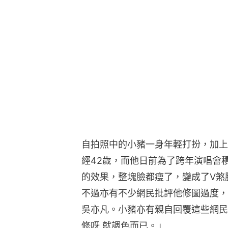
自拍照中的小豬一身年輕打扮，加上
經42歲，而他日前為了跨年演唱會
的效果，整塊臉都瘦了，變成了V煞
不過亦有不少網民批評他修圖過度，
吳亦凡。小豬亦有親自回覆這些網民
修呀 就調色而已。」