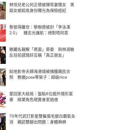
林恬兒老公何正德被爆背妻攬女 黑
超女被起底身份曝光為保險經紀
黎彼得離世｜黎樹德被封「李泳漢
2.0」 鍾志光護航：絕對唔同意
滕麗名親解「黑面」原委 與林淑敏
反目前感情好互稱「真正朋友」
貼地影帝夫婦海港城被捕獲親民合
照 教擺pose零架子：超級nice
愛回家大結局｜盤點8位戲外隱形富
豪 綠葉角色現實身家過億
70年代武打影星雙鬢眉毛變白霸氣全
消 親認雙腳出問題：身體麻麻