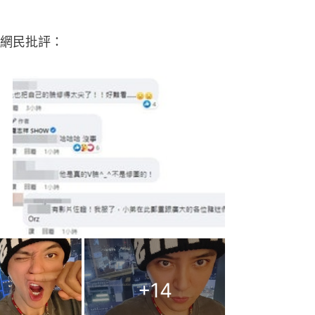
網民批評：
+
14