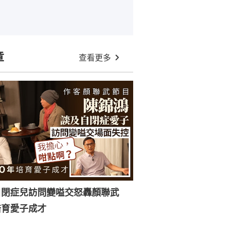
章
查看更多
自閉症兒訪問變嗌交怒轟顏聯武
培育愛子成才