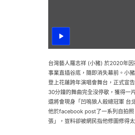
播
放
影
片
台灣藝人羅志祥 (小豬) 於2020
事業直插谷底，隨即消失幕前。小豬
登上花蓮跨年演唱會舞台，正式宣告
30分鐘的舞曲完全沒停歇，獲得一
還將會現身「凹嗚狼人殺總冠軍 台
他於facebook post了一系列
張」，豈料卻被網民指他修圖修得太