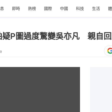
息
即時
熱榜
國際
中國
科技
生活
體
拍疑P圖過度驚變吳亦凡 親自
19