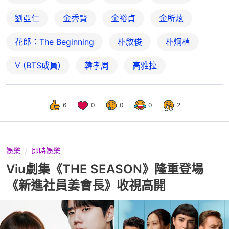
劉亞仁
金秀賢
金裕貞
金所炫
花郎：The Beginning
朴敘俊
朴炯植
V (BTS成員)
韓孝周
高雅拉
6
0
0
0
2
娛樂
即時娛樂
Viu劇集《THE SEASON》隆重登場
《新進社員姜會長》收視高開