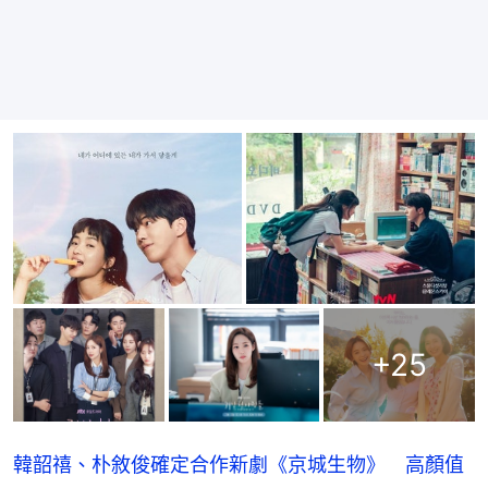
+
25
韓韶禧、朴敘俊確定合作新劇《京城生物》 高顏值