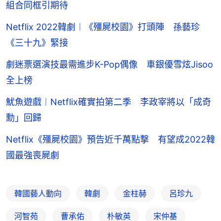
組合同框引期待
Netflix 2022韓劇︱《殭屍校園》打頭陣 孫藝珍
《三十九》緊接
劇迷票選演技最需進步K-Pop偶像 車銀優雪炫Jisoo
全上榜
魷魚遊戲︱Netflix確實拍第二季 李政宰將以「成奇
勳」回歸
Netflix《殭屍校園》預告近千萬點撃 有望成2022韓
國最強喪屍劇
韓國藝人動向
韓劇
金柱赫
呂珍九
河智苑
曹承佑
朴敏英
宋仲基