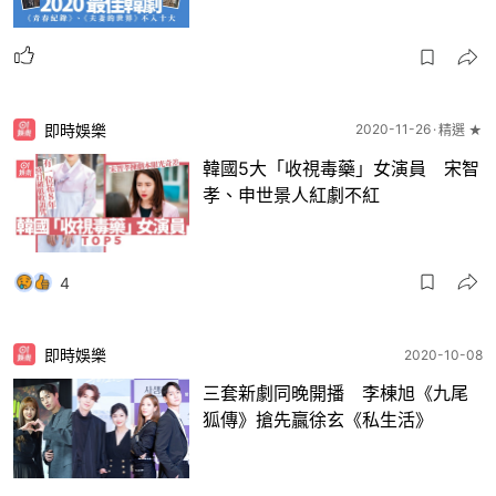
即時娛樂
2020-11-26
精選 ★
韓國5大「收視毒藥」女演員 宋智
孝、申世景人紅劇不紅
4
即時娛樂
2020-10-08
三套新劇同晚開播 李棟旭《九尾
狐傳》搶先贏徐玄《私生活》