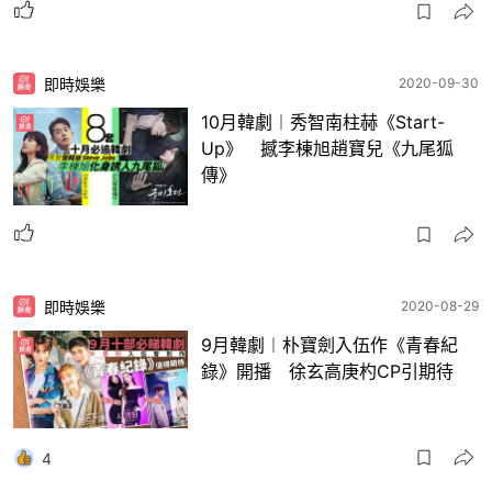
即時娛樂
2020-09-30
10月韓劇︱秀智南柱赫《Start-
Up》 撼李棟旭趙寶兒《九尾狐
傳》
即時娛樂
2020-08-29
9月韓劇︱朴寶劍入伍作《青春紀
錄》開播 徐玄高庚杓CP引期待
4