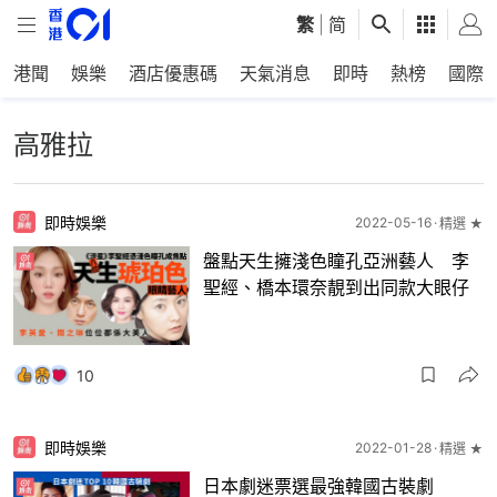
繁
|
简
港聞
娛樂
酒店優惠碼
天氣消息
即時
熱榜
國際
高雅拉
即時娛樂
2022-05-16
精選 ★
盤點天生擁淺色瞳孔亞洲藝人 李
聖經、橋本環奈靚到出同款大眼仔
10
即時娛樂
2022-01-28
精選 ★
日本劇迷票選最強韓國古裝劇