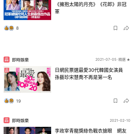
《擁抱太陽的月亮》《花郎》非冠
軍
8
即時娛樂
2021-07-05
精選 ★
日網民票選最愛30代韓國女演員
孫藝珍宋慧喬不再是第一名
19
即時娛樂
2021-02-10
李政宰青龍獎綠色戰衣搶眼 網友