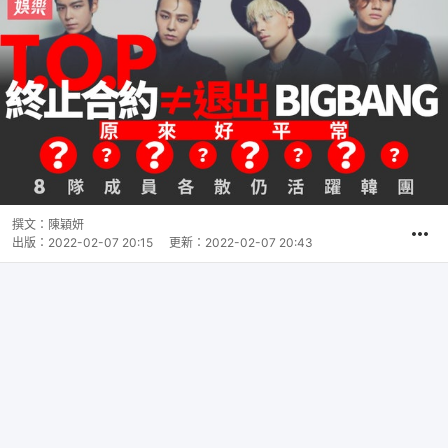
撰文：
陳穎妍
出版：
2022-02-07 20:15
更新：
2022-02-07 20:43