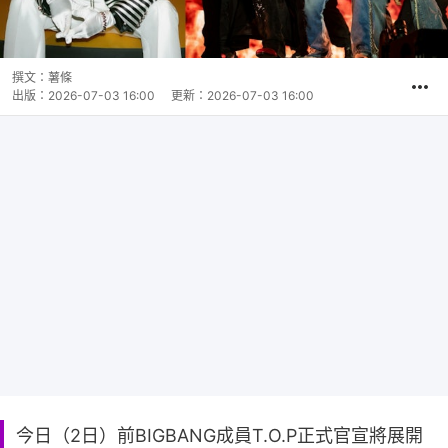
撰文：
薯條
出版：
2026-07-03 16:00
更新：
2026-07-03 16:00
今日（2日）前BIGBANG成員T.O.P正式官宣將展開