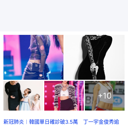
+
10
新冠肺炎︱韓國單日確診破3.5萬 丁一宇金俊秀逾