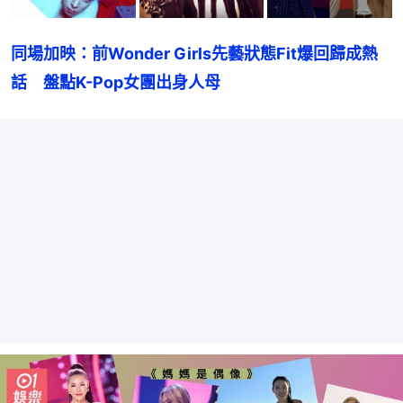
同場加映：前Wonder Girls先藝狀態Fit爆回歸成熱
話　盤點K-Pop女團出身人母