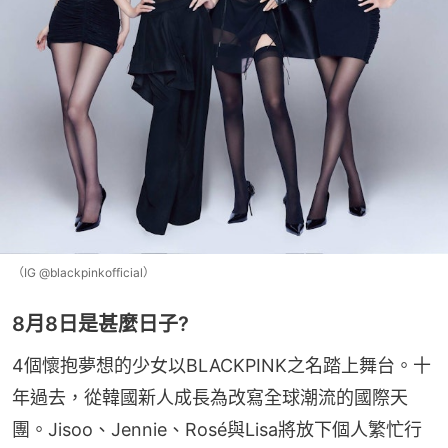
（IG @blackpinkofficial）
8月8日是甚麼日子?
4個懷抱夢想的少女以BLACKPINK之名踏上舞台。十
年過去，從韓國新人成長為改寫全球潮流的國際天
團。Jisoo、Jennie、Rosé與Lisa將放下個人繁忙行