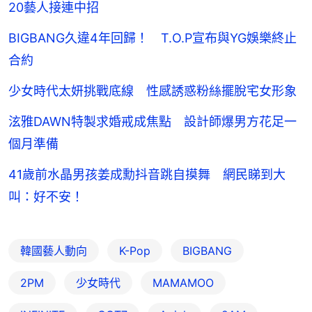
20藝人接連中招
BIGBANG久違4年回歸！ T.O.P宣布與YG娛樂終止
合約
少女時代太妍挑戰底線 性感誘惑粉絲擺脫宅女形象
泫雅DAWN特製求婚戒成焦點 設計師爆男方花足一
個月準備
41歲前水晶男孩姜成勳抖音跳自摸舞 網民睇到大
叫：好不安！
韓國藝人動向
K-Pop
BIGBANG
2PM
少女時代
MAMAMOO