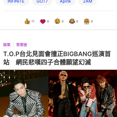
INFINITE
GOT7
Apink
2AM
11
0
0
0
0
娛樂
眾樂迷
T.O.P台北見面會撞正BIGBANG巡演首
站 網民悲嘆四子合體願望幻滅