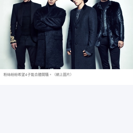
粉絲紛紛希望4子能合體開騷。（網上圖片）