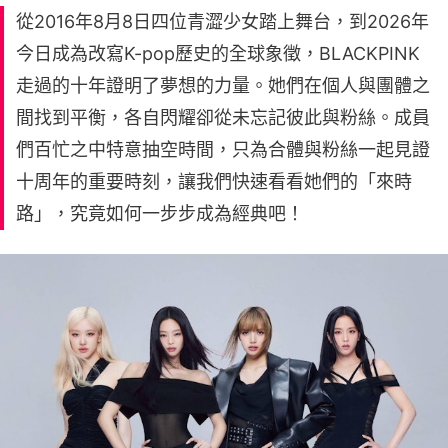
從2016年8月8日四位青澀少女踏上舞台，到2026年
今日成為改寫K-pop歷史的全球象徵，BLACKPINK
走過的十年證明了夢想的力量。她們在個人與團體之
間找到平衡，各自閃耀卻從未忘記彼此與粉絲。成員
們百忙之中特意抽空時間，只為合體與粉絲一起見證
十周年的重要時刻，讓我們快速看看她們的「來時
路」，究竟如何一步步成為經典吧！