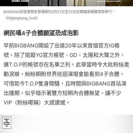
BIGBANG巡迴演唱會首場將於8月21日至23日在韓國高陽體育館舉行。
（IG@bigbang_2xx6）
網民嘆4子合體願望恐成泡影
早前BIGBANG開設了出道20年以來首個官方IG帳
號，除了追蹤YG官方帳號、GD、太陽和大聲之外，
連T.O.P的帳號亦在名單之列。此舉當時令大批粉絲激
動淚崩，紛紛期盼世界巡迴演唱會能看到4子合體。
可惜如今T.O.P隻身開騷，且時間與BIGBANG首站演
出撞期，似乎暗示著雙方短期內合體無望，讓不少
VIP（粉絲暱稱）大感遺憾。