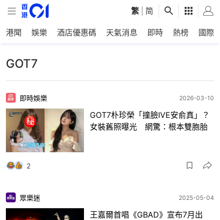
繁
|
简
港聞
娛樂
酒店優惠碼
天氣消息
即時
熱榜
國際
GOT7
即時娛樂
2026-03-10
GOT7朴珍榮「撞臉IVE安俞真」？
女裝舊照曝光 網驚：根本雙胞胎
2
眾樂迷
2025-05-04
王嘉爾首唱《GBAD》宣布7月出