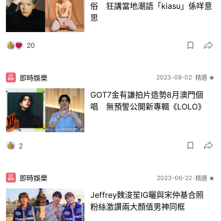
俗 狂講當地潮語「kiasu」係咩意
思
20
即時娛樂
2023-08-02
精選 ★
GOT7金有謙拍片造勢8月澳門個
唱 無預警公開新專輯《LOLO》
2
即時娛樂
2023-06-22
精選 ★
Jeffrey魏浚笙IG曬與宋仲基合照
粉絲激讚兩大顏值男神同框