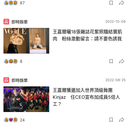
87
即時娛樂
2022-10-06
王嘉爾曬18張雜誌花絮照騷結實肌
肉 粉絲激動留言：請不要色誘我
8
即時娛樂
2022-08-25
王嘉爾獲邀加入世界頂級舞團
Kinjaz 任CEO宣布加成員5倍人
工？
24