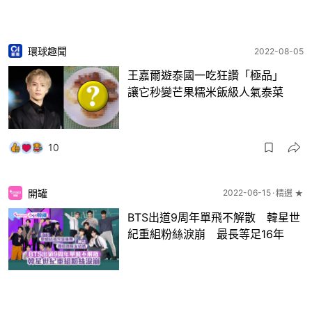
環球趣聞
2022-08-05
王嘉爾遊泰國一吃狂讚「極品」
讓它秒變芒果糯米飯級人氣泰菜
10
開罐
2022-06-15
精選 ★
BTS出道9周年單飛不解散 韓星世
紀重組粉絲淚崩 最長等足16年
4