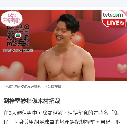
佢嘅震波絕技睇片好精彩。（公關提供）
劉梓堅被指似木村拓哉
在3大顏值男中，除關經翰，值得留意的是花名「兔
仔」、身兼甲組足球員的地產經紀劉梓堅。自稱一個