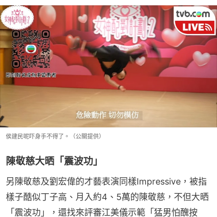
侯建民呢吓身手不得了。（公關提供）
陳敬慈大晒「震波功」
另陳敬慈及劉宏偉的才藝表演同樣Impressive，被指
樣子酷似丁子高、月入約4、5萬的陳敬慈，不但大晒
「震波功」，還找來評審江美儀示範「猛男怕醜按