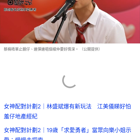
蔡楠唔單止靚仔、邊彈邊唱個樣仲要好情深。 （公關提供）
女神配對計劃2｜林盛斌爆有新玩法 江美儀睇好怕
羞仔地產經紀
女神配對計劃2｜19歲「求愛勇者」當眾向樂小姐示