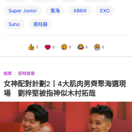
Super Junior
東海
AB6IX
EXO
Suho
南柱赫
3
0
0
0
0
娛樂
即時娛樂
女神配對計劃2丨4大肌肉男齊聚海選現
場 劉梓堅被指神似木村拓哉