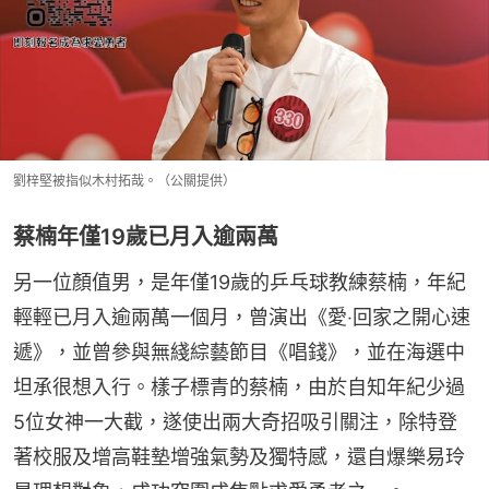
劉梓堅被指似木村拓哉。（公關提供）
蔡楠年僅19歲已月入逾兩萬
另一位顏值男，是年僅19歲的乒乓球教練蔡楠，年紀
輕輕已月入逾兩萬一個月，曾演出《愛‧回家之開心速
遞》，並曾參與無綫綜藝節目《唱錢》，並在海選中
坦承很想入行。樣子標青的蔡楠，由於自知年紀少過
5位女神一大截，遂使出兩大奇招吸引關注，除特登
著校服及增高鞋墊增強氣勢及獨特感，還自爆樂易玲