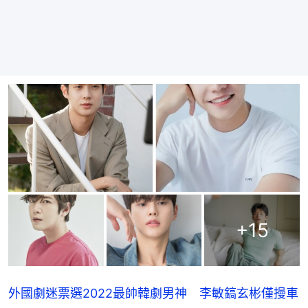
+
15
外國劇迷票選2022最帥韓劇男神 李敏鎬玄彬僅摱車