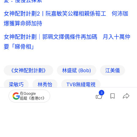
愛：慢慢去探索
女神配對計劃2丨阮嘉敏笑公糧相親係筍工 何沛珈
爆獲算命師加持
女神配對計劃｜郭珮文擇偶條件再加碼 月入十萬仲
要「睇骨相」
《女神配對計劃》
林盛斌 (Bob)
江美儀
梁敏巧
林秀怡
TVB無綫電視
3
在Google
本地綜藝節目
追蹤《香港01》
1
0
0
2
0