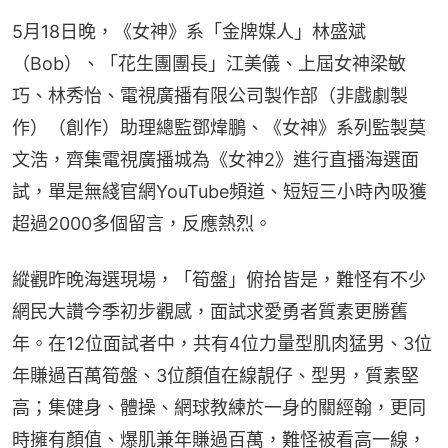
5月18日晚，《女神》系「金牌媒人」林盛斌
（Bob）、「花生團團長」江美儀、上屆女神梁敏
巧、林秀怡、電視廣播有限公司製作部（非戲劇製
作）（創作）助理總監鄧煒鵬、《女神》系列監製莫
文浩，齊集電視廣播城為《女神2》進行直播海選面
試，單是無綫官網YouTube頻道、短短三小時內吸獲
超過2000多個留言，反應熱烈。
縱觀昨晚海選現場，「筍盤」俯拾皆是，難怪有不少
網民大讚今季初步觀感，面試求愛勇者質素更勝舊
年。在12位面試者中，共有4位力量型肌肉猛男、3位
年賺過百萬筍盤、3位顏值在線靚仔、型男，質素堅
高；集健身、體操、網球教練於一身的關經翰，更同
時擁有顏值、爆肌兼年賺過百萬，難怪被看高一線，