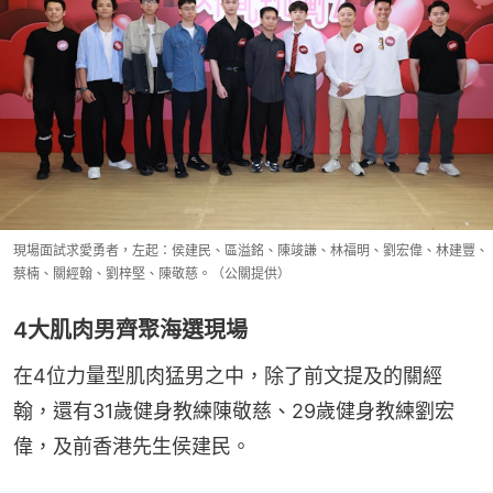
現場面試求愛勇者，左起：侯建民、區溢銘、陳竣謙、林福明、劉宏偉、林建豐、
蔡楠、關經翰、劉梓堅、陳敬慈。（公關提供）
4大肌肉男齊聚海選現場
在4位力量型肌肉猛男之中，除了前文提及的關經
翰，還有31歲健身教練陳敬慈、29歲健身教練劉宏
偉，及前香港先生侯建民。