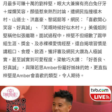
月最多可賺十萬的劉梓堅，眼大大兼擁有亮白兔仔牙
＋燦爛笑容，顏值惹來熱烈討論，遭網民指撞樣木
村、山道士、洪嘉豪、黎諾懿等，網民：「喜歡開心
笑容、好真誠」、「笑嘅時候好似木村。」美儀姐則
堅稱他似張繼聰。面試過程中，梓堅不但細數了踢甲
組生涯、獎金、及赤裸裸愛情經歷，還自揭壞習慣是
講粗口、食煙、飲酒，獲評審及網民大讚為人極誠
實，甚至誠實到可愛程度，梁敏巧大讚：「好善良、
好真誠」，與陳若思Amber份屬好姊妹的她，更直指
梓堅是Amber會喜歡的類型，令人期待。