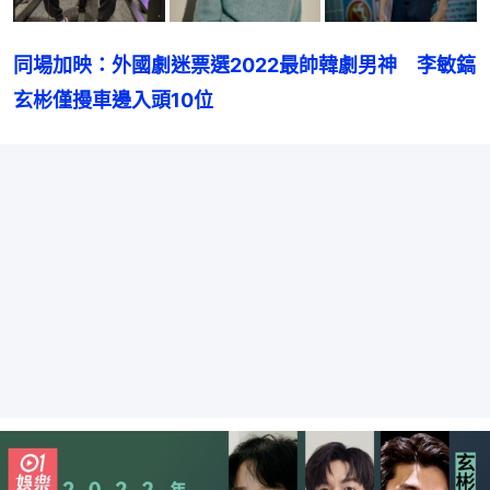
同場加映：外國劇迷票選2022最帥韓劇男神　李敏鎬
玄彬僅摱車邊入頭10位