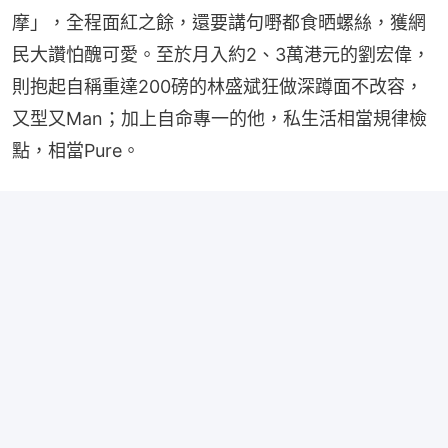
摩」，全程面紅之餘，還要講句嘢都食晒螺絲，獲網
民大讚怕醜可愛。至於月入約2、3萬港元的劉宏偉，
則抱起自稱重達200磅的林盛斌狂做深蹲面不改容，
又型又Man；加上自命專一的他，私生活相當規律檢
點，相當Pure。