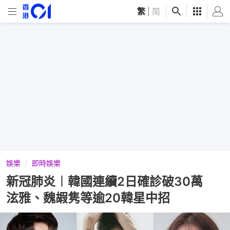
繁
|
简
娛樂
即時娛樂
新冠肺炎︱韓國連續2日確診破30萬
泫雅、魏嘏隽等逾20韓星中招