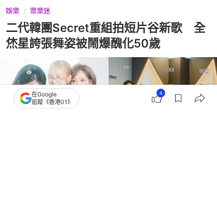
娛樂
眾樂迷
二代韓團Secret重組拍短片谷新歌 全
烋星誇張舞姿被鬧爆醜化50歲
4
在Google
追蹤《香港01》
撰文：
薯條
出版：
2026-08-05 15:00
更新：
2026-08-06 18:19