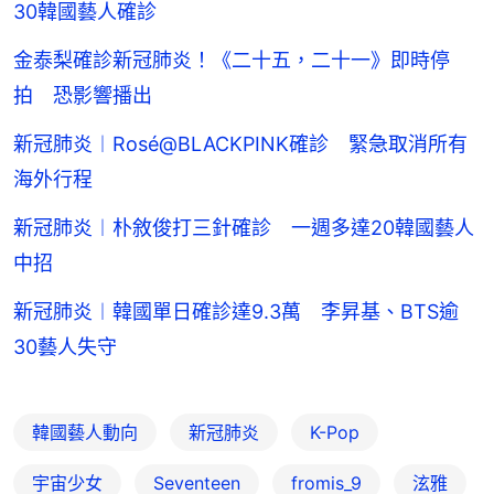
30韓國藝人確診
金泰梨確診新冠肺炎！《二十五，二十一》即時停
拍 恐影響播出
新冠肺炎︱Rosé@BLACKPINK確診 緊急取消所有
海外行程
新冠肺炎︱朴敘俊打三針確診 一週多達20韓國藝人
中招
新冠肺炎︱韓國單日確診達9.3萬 李昇基、BTS逾
30藝人失守
韓國藝人動向
新冠肺炎
K-Pop
宇宙少女
Seventeen
fromis_9
泫雅