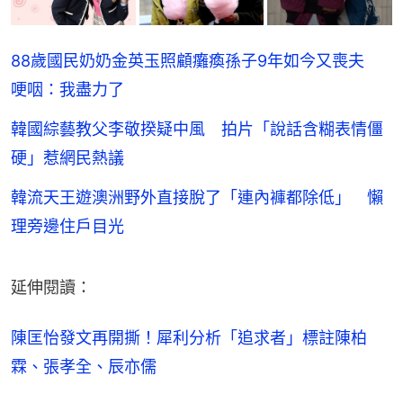
88歲國民奶奶金英玉照顧癱瘓孫子9年如今又喪夫
哽咽：我盡力了
韓國綜藝教父李敬揆疑中風 拍片「說話含糊表情僵
硬」惹網民熱議
韓流天王遊澳洲野外直接脫了「連內褲都除低」 懶
理旁邊住戶目光
延伸閱讀：
陳匡怡發文再開撕！犀利分析「追求者」標註陳柏
霖、張孝全、辰亦儒