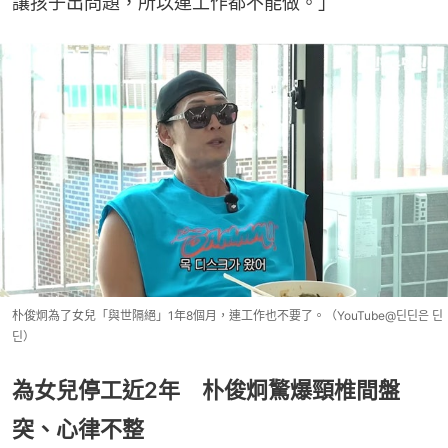
讓孩子出問題，所以連工作都不能做。」
朴俊炯為了女兒「與世隔絕」1年8個月，連工作也不要了。（YouTube@딘딘은 딘
딘）
為女兒停工近2年 朴俊炯驚爆頸椎間盤
突、心律不整