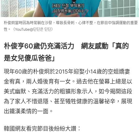
朴俊炯當時因為時常躺在沙發，導致長骨刺、心律不整，在節目中強調運動的重要
性。（YouTube@딘딘은 딘딘）
朴俊亨60歲仍充滿活力 網友感動「真的
是女兒傻瓜爸爸」
現年60歲的朴俊炯於2015年迎娶小14歲的空姐嬌妻
金宥真，兩人婚後育有一女。過去他在螢幕上總是以
美式幽默、充滿活力的粗獷形象示人，如今揭開這段
為了家人不惜退隱、甚至犧牲健康的溫馨祕辛，展現
出鐵漢柔情的一面。
韓國網友看完節目後紛紛大讚：