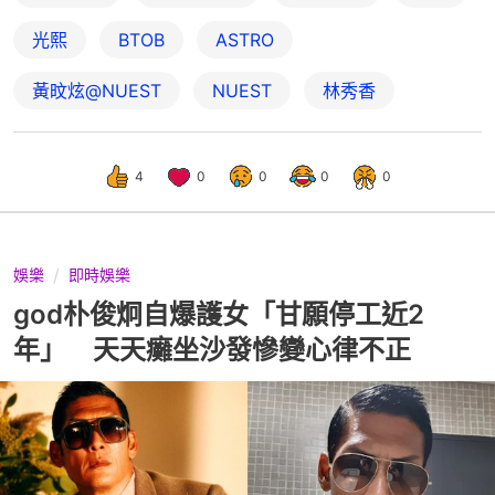
光熙
BTOB
ASTRO
黃旼炫@NUEST
NUEST
林秀香
4
0
0
0
0
娛樂
即時娛樂
god朴俊炯自爆護女「甘願停工近2
年」 天天癱坐沙發慘變心律不正