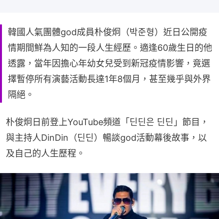
韓國人氣團體god成員朴俊炯（박준형）近日公開疫
情期間鮮為人知的一段人生經歷。適逢60歲生日的他
透露，當年因擔心年幼女兒受到新冠疫情影響，竟選
擇暫停所有演藝活動長達1年8個月，甚至幾乎與外界
隔絕。
朴俊炯日前登上YouTube頻道「딘딘은 딘딘」節目，
與主持人DinDin（딘딘）暢談god活動幕後故事，以
及自己的人生歷程。