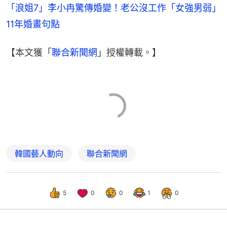
「浪姐7」李小冉驚傳婚變！老公沒工作「女強男弱」
11年婚畫句點
【本文獲「
聯合新聞網
」授權轉載。】
韓國藝人動向
聯合新聞網
5
0
0
1
0