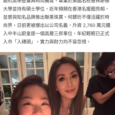
鍶珩高學歷兼具時尚觸覺，畢業於美國名校普林斯頓
大學並持有碩士學位，近年頻頻在香港名媛圈亮相，
並曾與知名品牌推出聯乘珠寶。何鍶珩不僅活躍於時
尚界，日前更被爆出以公司名義，斥資 2,760 萬元購
入中半山蔚皇居一個高層三房單位，年紀輕輕已正式
入市「入磚頭」，實力與財力均不容忽視。