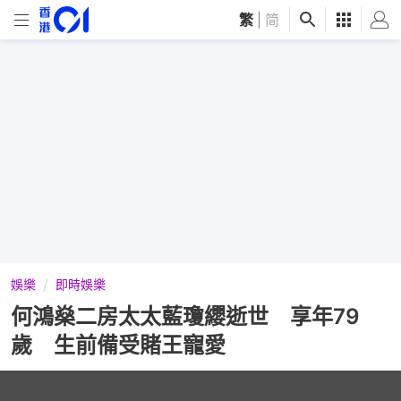
繁
|
简
娛樂
即時娛樂
何鴻燊二房太太藍瓊纓逝世 享年79
歲 生前備受賭王寵愛