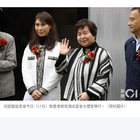
何超蕸追思會今日（17日）假香港君悅酒店宴會大禮堂舉行。（資料圖片）