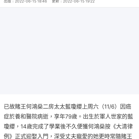
出版：
2022-06-15 18:46
更新：
2022-06-15 19:22
已故賭王何鴻燊二房太太藍瓊纓上周六（11/6）因癌
症於養和醫院病逝，享年79歲。出生於軍人世家的藍
瓊纓，14歲完成了學業後不久便獲何鴻燊按《大清律
例》正式迎娶入門，深受丈夫寵愛的她更時常隨賭王