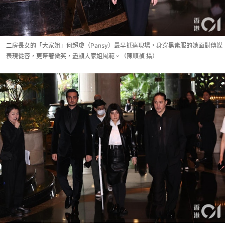
二房長女的「大家姐」何超瓊（Pansy）最早抵達現場，身穿黑素服的她面對傳媒
表現從容，更帶著微笑，盡顯大家姐風範。（陳順禎 攝）