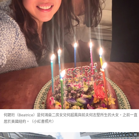
何鍶珩（Beatrice）是何鴻燊二房女兒何超鳳與前夫何志堅所生的大女，之前一直
居於美國紐約。（小紅書照片）