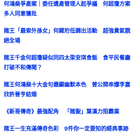
何鴻燊爭產案｜委任遺產管理人起爭議　何超瓊方案
多人同意獲批
賭王「最索外孫女」何鍶珩低調出活動　超強貴氣靚
絕全場
賭王千金何超瓊疑似同四太梁安琪食飯　食平民餐廳
打破不和傳聞？
賭王何鴻燊十大金句盡顯幽默本色　曾公開串爆李嘉
欣許晉亨結婚
《新哥傳奇》最強配角　「賭聖」葉漢力阻霸業
賭王一生充滿傳奇色彩　9件你一定要知的經典事跡