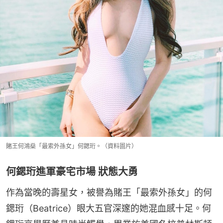
賭王何鴻燊「最索外孫女」何鍶珩。（資料圖片）
何鍶珩進軍豪宅市場 狀態大勇
作為當晚的壽星女，被譽為賭王「最索外孫女」的何
鍶珩（Beatrice）眼大五官深邃的她混血感十足。何