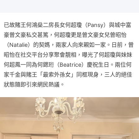
已故賭王何鴻燊二房長女何超瓊（Pansy）與城中富
豪曾文豪私交甚篤，何超瓊更是曾文豪女兒曾昭怡
（Natalie）的契媽，兩家人向來親如一家。日前，曾
昭怡在社交平台分享聚會靚相，曝光了何超瓊與妹妹
何超鳳一同為何鍶珩（Beatrice）慶祝生日。兩位何
家千金與賭王「最索外孫女」同框現身，三人的絕佳
狀態隨即引來網民熱議。