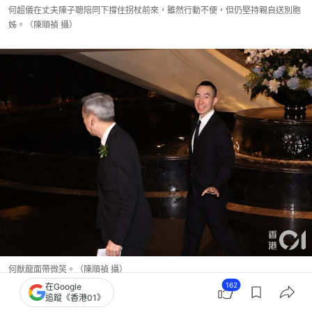
何超儀在丈夫陳子聰陪同下撐住拐杖前來，雖然行動不便，但仍堅持親自送別胞
姊。（陳順禎 攝）
何猷龍面帶微笑。（陳順禎 攝）
162
在Google
追蹤《香港01》