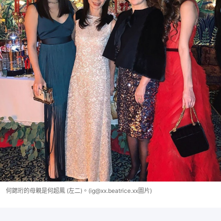
何鍶珩的母親是何超鳳 (左二)。(ig@xx.beatrice.xx圖片)