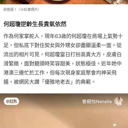
狀態極！（小紅書照片）
何超瓊逆齡生長貴氣依然
作為何家掌舵人，現年63歲的何超瓊在商場上氣勢十
足，但私底下對住契女與外甥女卻盡顯溫柔一面。從
流出的相片可見，何超瓊當日打扮高貴大方，皮膚白
滑緊緻，面對鏡頭時笑容甜美，狀態極佳。近年她中
港澳三邊忙於工作，但每次現身家庭聚會均神采飛
揚，被網民大讚「優雅地老去」的典範。