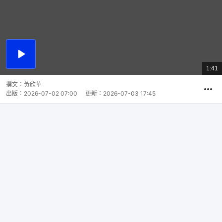
播
放
1:41
總
影
共
片
時
撰文：
黃欣華
間
出版：
2026-07-02 07:00
更新：
2026-07-03 17:45