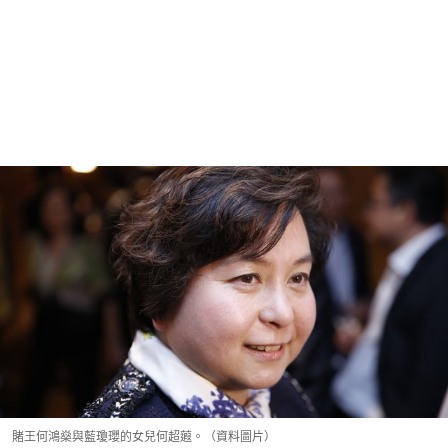
賭王何鴻燊與藍瓊瓔的女兒何超蕸。（資料圖片）