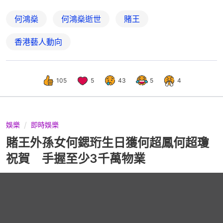
何鴻燊
何鴻燊逝世
賭王
香港藝人動向
105
5
43
5
4
娛樂
即時娛樂
賭王外孫女何鍶珩生日獲何超鳳何超瓊
祝賀 手握至少3千萬物業