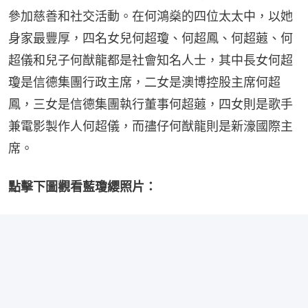
參加慈善和社交活動。在何鴻燊的四位太太中，以她
身家最豐厚，四名女兒何超瓊、何超鳳、何超蕸、何
超儀和兒子何猷龍都是社會知名人士，其中長女何超
瓊是信德集團行政主席，二女是澳博控股主席何超
鳳，三女是信德集團執行董事何超蕸，四女則是歌手
兼電影製作人何超儀，而孻仔何猷龍則是新濠國際主
席。
點擊下圖觀看藍瓊纓照片：