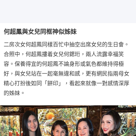
何超鳳與女兒同框神似姊妹
二房次女何超鳳同樣百忙中抽空出席女兒的生日會。
合照中，何超鳳摟着女兒何鍶珩，兩人流露幸福笑
容。保養得宜的何超鳳不論身形或氣色都維持得極
好，與女兒站在一起毫無違和感，更有網民指兩母女
精心打扮後如同「餅印」，看起來就像一對感情深厚
的姊妹。