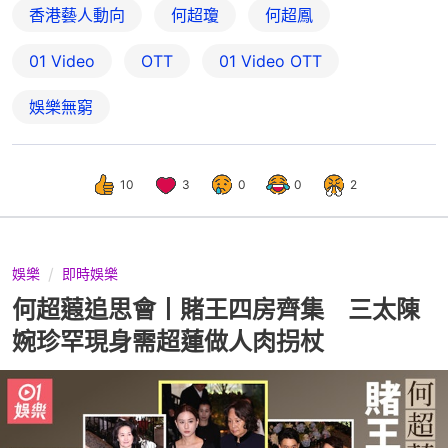
香港藝人動向
何超瓊
何超鳳
01 Video
OTT
01‌ ‌Video‌ ‌OTT
娛樂無窮
10
3
0
0
2
娛樂
即時娛樂
何超蕸追思會丨賭王四房齊集 三太陳
婉珍罕現身需超蓮做人肉拐杖