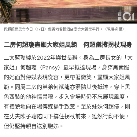
何超蕸追思會今日（17日）假香港君悅酒店宴會大禮堂舉行。（陳順禎 攝）
二房何超瓊盡顯大家姐風範 何超儀撐拐杖現身
二太藍瓊纓於2022年與世長辭。身為二房長女的「大
家姐」何超瓊（Pansy）最早抵達現場，身穿黑素服
的她面對傳媒表現從容，更帶著微笑，盡顯大家姐風
範。同屬二房的弟弟何猷龍亦緊隨其後抵達，穿上黑
色西裝的他神情肅穆，步入會場時仍不忘展現風度，
有禮貌地向在場傳媒揚手致意。至於妹妹何超儀，則
在丈夫陳子聰陪同下撐住拐杖前來，雖然行動不便，
但仍堅持親自送別胞姊。