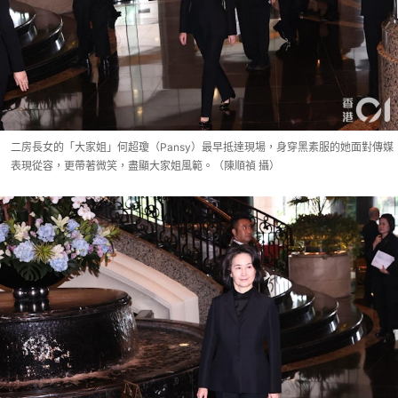
二房長女的「大家姐」何超瓊（Pansy）最早抵達現場，身穿黑素服的她面對傳媒
表現從容，更帶著微笑，盡顯大家姐風範。（陳順禎 攝）