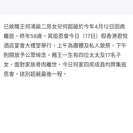
已故賭王何鴻燊二房女兒何超蕸於今年4月12日因病
離逝，終年58歲。其追思會今日（17日）假香港君悅
酒店宴會大禮堂舉行，上午為團體及私人致祭，下午
則開放予公眾悼念。賭王一生有四位太太及17名子
女，面對家族骨肉離世，今日何家四房成員均齊集追
思會，送別超蕸最後一程。