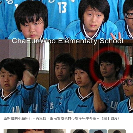
車銀優的小學照近日再瘋傳，網民驚訝他自少就擁完美外貌。（網上圖片）