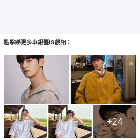
點擊睇更多車銀優IG靚相：
+
24