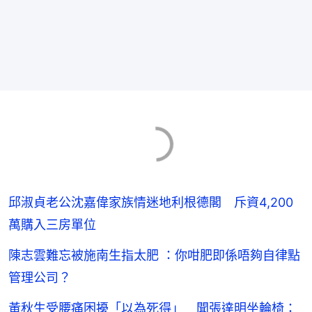
邱淑貞老公沈嘉偉家族情迷地利根德閣 斥資4,200
萬購入三房單位
陳志雲難忘被施南生指太肥 ：你咁肥即係唔夠自律點
管理公司？
黃秋生受腰痛困擾「以為死得」 聞張達明坐輪椅：