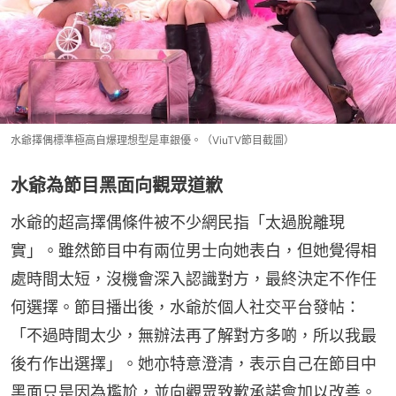
水爺擇偶標準極高自爆理想型是車銀優。（ViuTV節目截圖）
水爺為節目黑面向觀眾道歉
水爺的超高擇偶條件被不少網民指「太過脫離現
實」。雖然節目中有兩位男士向她表白，但她覺得相
處時間太短，沒機會深入認識對方，最終決定不作任
何選擇。節目播出後，水爺於個人社交平台發帖：
「不過時間太少，無辦法再了解對方多啲，所以我最
後冇作出選擇」。她亦特意澄清，表示自己在節目中
黑面只是因為尷尬，並向觀眾致歉承諾會加以改善。