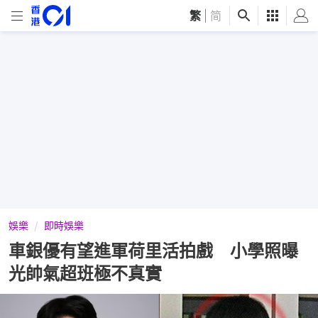
繁
|
简
娛樂
即時娛樂
車銀優有望進軍荷里活拍戲 小學照曝
光帥氣超班極不真實