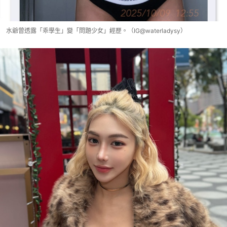
水爺曾透露「乖學生」變「問題少女」經歷。（IG@waterladysy）