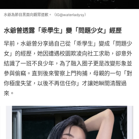
水爺為節目黑面向觀眾道歉。（IG@waterladysy）
水爺曾透露「乖學生」變「問題少女」經歷
早前，水爺曾分享過自己從「乖學生」變成「問題少
女」的經歷，她因遭遇校園欺凌向社工求助，卻意外
結識了一班不良少年，為了融入圈子更是改變形象並
參與偷竊。直到後來警察上門拘捕，母親的一句「對
你極度失望，以後不再信任你」才讓她瞬間清醒過
來。