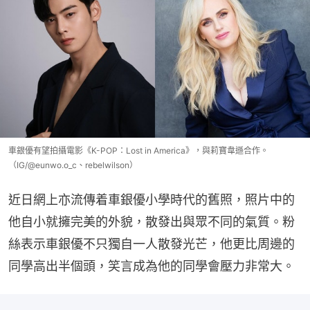
車銀優有望拍攝電影《K-POP：Lost in America》，與莉寶韋遜合作。
（IG/@eunwo.o_c、rebelwilson）
近日網上亦流傳着車銀優小學時代的舊照，照片中的
他自小就擁完美的外貌，散發出與眾不同的氣質。粉
絲表示車銀優不只獨自一人散發光芒，他更比周邊的
同學高出半個頭，笑言成為他的同學會壓力非常大。