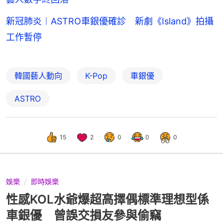
新冠肺炎︱ASTRO車銀優確診 新劇《Island》拍攝
工作暫停
韓國藝人動向
K-Pop
車銀優
ASTRO
15
2
0
0
0
娛樂
即時娛樂
性感KOL水爺爆超高擇偶標準理想型係
車銀優 曾誤交損友參與偷竊