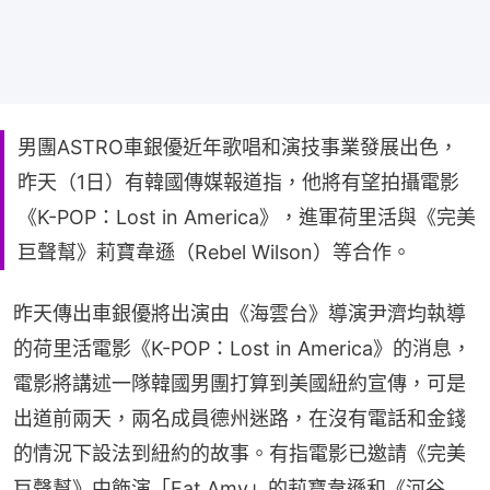
男團ASTRO車銀優近年歌唱和演技事業發展出色，
昨天（1日）有韓國傳媒報道指，他將有望拍攝電影
《K-POP：Lost in America》，進軍荷里活與《完美
巨聲幫》莉寶韋遜（Rebel Wilson）等合作。
昨天傳出車銀優將出演由《海雲台》導演尹濟均執導
的荷里活電影《K-POP：Lost in America》的消息，
電影將講述一隊韓國男團打算到美國紐約宣傳，可是
出道前兩天，兩名成員德州迷路，在沒有電話和金錢
的情況下設法到紐約的故事。有指電影已邀請《完美
巨聲幫》中飾演「Fat Amy」的莉寶韋遜和《河谷