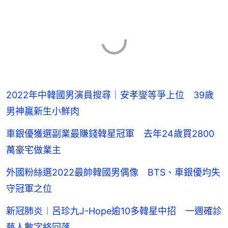
2022年中韓國男演員搜尋｜安孝燮等爭上位 39歲
男神贏新生小鮮肉
車銀優獲選副業最賺錢韓星冠軍 去年24歲買2800
萬豪宅做業主
外國粉絲選2022最帥韓國男偶像 BTS、車銀優均失
守冠軍之位
新冠肺炎︱呂珍九J-Hope逾10多韓星中招 一週確診
藝人數字終回落