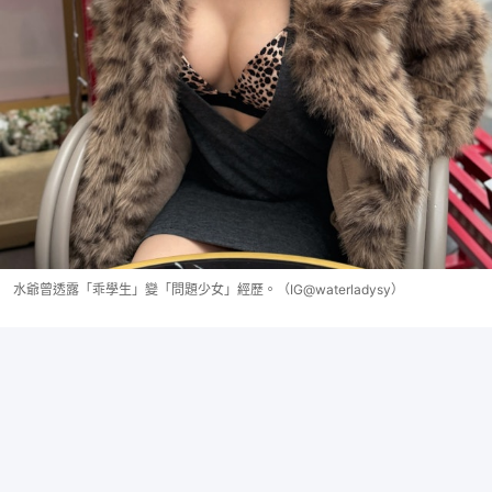
水爺曾透露「乖學生」變「問題少女」經歷。（IG@waterladysy）