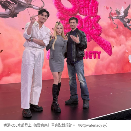
香港KOL水爺登上《8點直樂》單身配對環節。（IG@waterladysy）