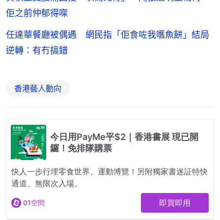
佢之前仲郁得㗎
任達華餐廳被偶遇 網民指「佢食咗我嚿魚餅」結局
逆轉：有冇搞錯
香港藝人動向