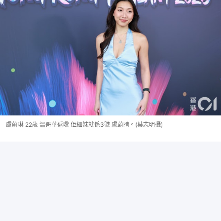
盧蔚琳 22歲 溫哥華返嚟 佢細妹就係3號 盧蔚睛。(葉志明攝)