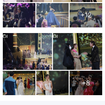
+
12
+
8