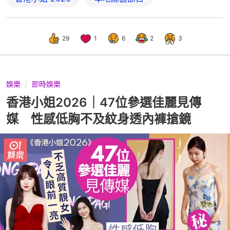
29
1
6
2
3
娛樂
即時娛樂
香港小姐2026｜47位參選佳麗見傳
媒 性感低胸不及紋身透內褲搶鏡