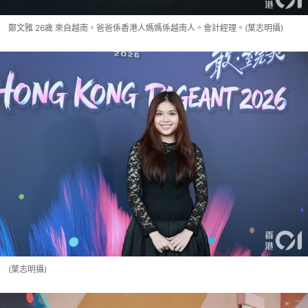
鄭文雅 26歲 來自越南，爸爸係香港人媽媽係越南人。會計經理。(葉志明攝)
(葉志明攝)