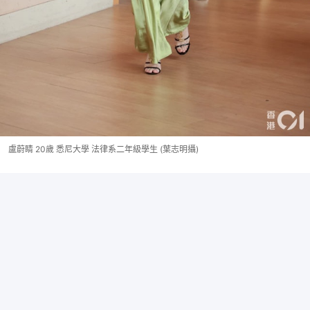
盧蔚睛 20歲 悉尼大學 法律系二年級學生 (葉志明攝)