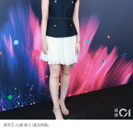
周芳芝 23歲 碩士 (葉志明攝)