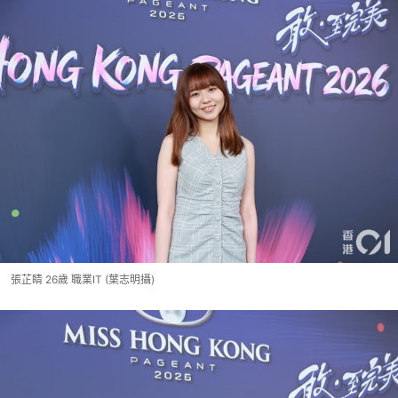
張芷睛 26歲 職業IT (葉志明攝)