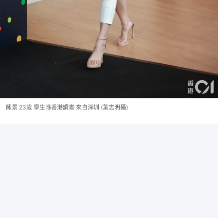
陳景 23歲 學生喺香港讀書 來自深圳 (葉志明攝)