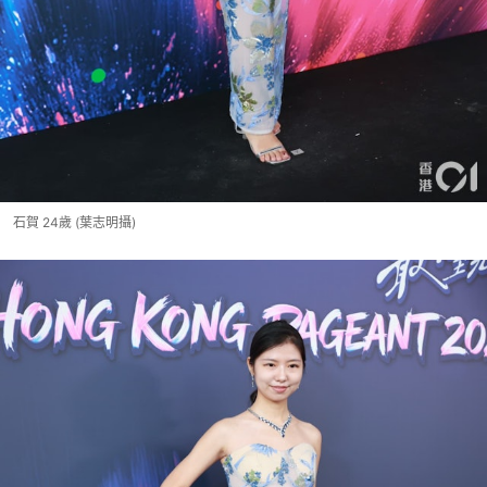
石賀 24歲 (葉志明攝)